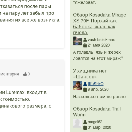
тяжеловат.
отказаться после пары
 на пару лет забыл про
Обзор Kosadaka Mirage
ания их все же возникла.
XS 70F. Порхай как
бабочка, жаль как
пчела.
vash-brelokmax
21 мая 2020
А голавль, язь и жерех
ловятся на этот мираж?
У хищника нет
мментария
0
«Шансов»
IlliuShkO
9 апр. 2020
и Luremax, входит в
Насколько помню ровно
 стоимостью.
инакового размера, с
Обзор Kosadaka Trail
Worm.
magel62
31 мар. 2020