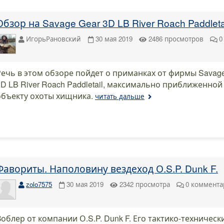
Обзор на Savage Gear 3D LB River Roach Paddleta
ИгорьРановский
30 мая 2019
2486
просмотров
0
Речь в этом обзоре пойдет о приманках от фирмы Savage
3D LB River Roach Paddletail, максимально приближенной
объекту охоты хищника.
читать дальше
Фавориты. Наполовину вездеход О.S.P. Dunk F.
zolo7575
30 мая 2019
2342
просмотра
0
коммента
Воблер от компании О.S.P. Dunk F. Его тактико-техническ