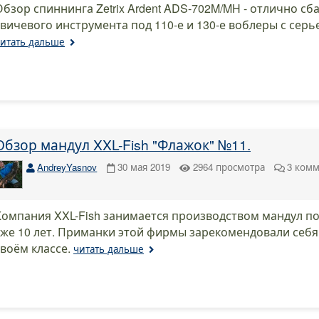
Обзор спиннинга Zetrix Ardent ADS-702M/MH - отлично с
твичевого инструмента под 110-е и 130-е воблеры с се
итать дальше
Обзор мандул XXL-Fish "Флажок" №11.
AndreyYasnov
30 мая 2019
2964
просмотра
3
комм
Компания XXL-Fish занимается производством мандул п
уже 10 лет. Приманки этой фирмы зарекомендовали себя 
своём классе.
читать дальше