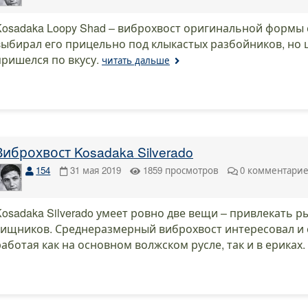
Kosadaka Loopy Shad – виброхвост оригинальной формы 
выбирал его прицельно под клыкастых разбойников, но 
пришелся по вкусу.
читать дальше
Виброхвост Kosadaka Silverado
154
31 мая 2019
1859
просмотров
0
комментари
Kosadaka Silverado умеет ровно две вещи – привлекать р
хищников. Среднеразмерный виброхвост интересовал и с
работая как на основном волжском русле, так и в ериках.