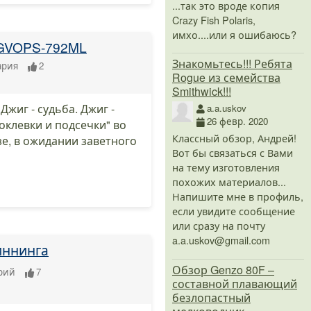
...так это вроде копия
Crazy Fish Polaris,
имхо....или я ошибаюсь?
e GVOPS-792ML
Знакомьтесь!!! Ребята
ария
2
Rogue из семейства
Smithwick!!!
Джиг - судьба. Джиг -
a.a.uskov
26 февр. 2020
оклевки и подсечки" во
Классный обзор, Андрей!
зе, в ожидании заветного
Вот бы связаться с Вами
на тему изготовления
похожих материалов...
Напишите мне в профиль,
если увидите сообщение
или сразу на почту
a.a.uskov@gmail.com
пиннинга
Обзор Genzo 80F –
рий
7
составной плавающий
безлопастный