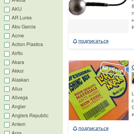
AKU
AR Lures
Abu Garcia
Acme
подписаться
Action Plastics
Airflo
Akara
Akkoi
Alaskan
Allux
Allvega
Angler
Anglers Republic
Antem
подписаться
Apia