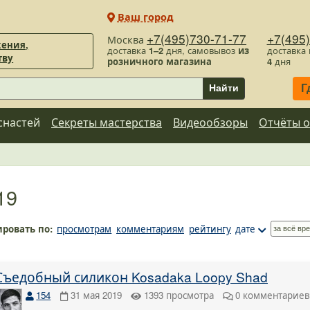
Ваш город
+7(495)730-71-77
+7(495
Москва
ения,
доставка
1–2
дня, самовывоз
из
доставка
тву
розничного магазина
4
дня
Г
Найти
снастей
Секреты мастерства
Видеообзоры
Отчёты о
19
ировать по:
просмотрам
комментариям
рейтингу
дате
Съедобный силикон Kosadaka Loopy Shad
154
31 мая 2019
1393
просмотра
0
комментарие