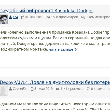
Съедобный виброхвост Kosadaka Dodger
154
31 мая 2019
1568
просмотров
0
комментари
Великолепно выполненная приманка Kosadaka Dodger пр
волжским судакам и щукам. Размер скромный, но для ери
плотный, Dodger крепко держится на крючке и мало трав
неоднократном монтаже.
читать дальше
"Decoy-VJ75". Ловля на джиг-головки без потерь.
СергейХ.
31 мая 2019
1141
просмотр
0
коммента
В данном материале хочу поделиться некоторым опыто
незацепляющимися джиг-головками «Decoy-VJ75». При л