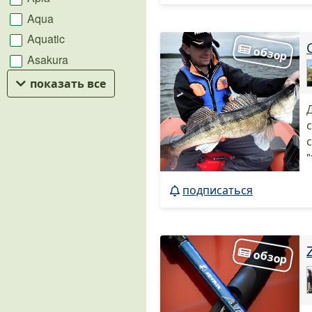
Aqua
Aquatic
Asakura
показать все
Д
"
подписаться