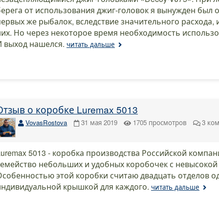
берега от использования джиг-головок я вынужден был 
первых же рыбалок, вследствие значительного расхода, и
них. Но через некоторое время необходимость использов
И выход нашелся.
читать дальше
Отзыв о коробке Luremax 5013
VovasRostova
31 мая 2019
1705
просмотров
3
ко
Luremax 5013 - коробка производства Российской компани
семейство небольших и удобных коробочек с невысокой
Особенностью этой коробки считаю двадцать отделов од
индивидуальной крышкой для каждого.
читать дальше