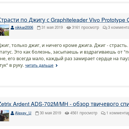
Страсти по Джигу с Graphiteleader Vivo Prototyp
nikkar2006
31 мая 2019
3161
просмотр
3
коммент
жиг, только джиг, и ничего кроме джига. Джиг - страсть. 
статус. Это как болезнь, засыпаешь и вздрагиваешь от "п
сне, его всегда мало, каждый раз замирает сердце на пау
тук" в руку.
читать дальше
Zetrix Ardent ADS-702M/MH - обзор твичевого с
Alexey_U
30 мая 2019
4561
просмотр
1
коммента