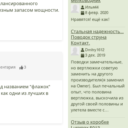
мелководник
балансированного
Илья44
рьезным запасом мощности.
8 февр. 2020
Нравятся! ещё как!
Стальная надежность...
Поводок струна
Контакт.
Dmitry1612
3 дек. 2019
Поводки замечательные,
ентария
3
но вертлюжки советую
заменить на другого
производителя(я заменил
на Owner). Был печальный
од названием "флажок"
опыт, что половина
как одни из лучших в
вертлюжка, выскочила из
другой своей половины и
улетела вместе с…
Отзыв о коробке
Luremax 5013