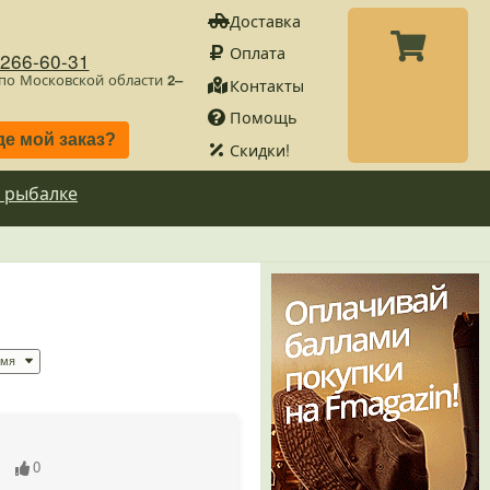
Доставка
Оплата
)266-60-31
 по Московской области
2–
Контакты
Помощь
де мой заказ?
Скидки!
 рыбалке
в
0