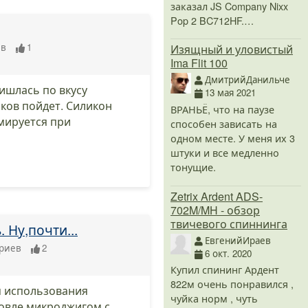
заказал JS Company Nixx
Pop 2 BC712HF.…
ев
1
Изящный и уловистый
Ima Flit 100
ДмитрийДанильче
ишлась по вкусу
13 мая 2021
ков пойдет. Силикон
ВРАНЬЁ, что на паузе
мируется при
способен зависать на
одном месте. У меня их 3
штуки и все медленно
тонущие.
Zetrix Ardent ADS-
702M/MH - обзор
твичевого спиннинга
 Ну,почти...
ЕвгенийИраев
риев
2
6 окт. 2020
Купил спининг Ардент
822м очень понравился ,
м использования
чуйка норм , чуть
овле микроджигом с