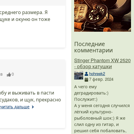
среднего размера. Я
щуке и окуню он тоже
Последние
комментарии
Stinger Phantom XW 2520
- обзор катушки
hohreek2
ев
0
7 февр. 2024
А чего ему
ыбу и выживать в пасти
деградировать:)
Послужит:)
удаков, и щук, прекрасно
А у меня сегодня случился
читать дальше
лёгкий культурно-
рыболовный шок:) Я же
слил одну из гитар, и
решил себя побаловать,