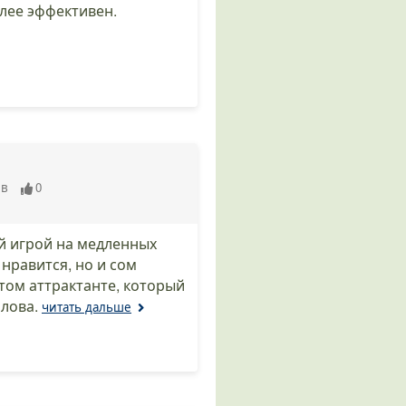
лее эффективен.
ев
0
ой игрой на медленных
нравится, но и сом
стом аттрактанте, который
лова.
читать дальше