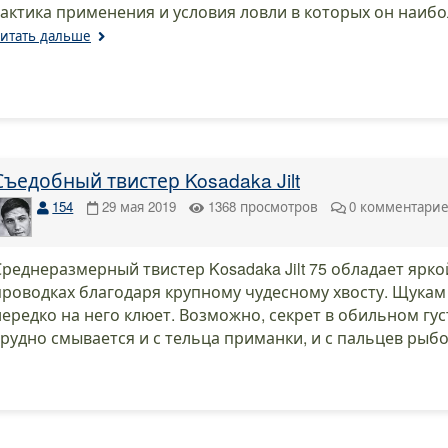
тактика применения и условия ловли в которых он наибо
итать дальше
Съедобный твистер Kosadaka Jilt
154
29 мая 2019
1368
просмотров
0
комментари
Среднеразмерный твистер Kosadaka Jilt 75 обладает ярк
проводках благодаря крупному чудесному хвосту. Щукам 
нередко на него клюет. Возможно, секрет в обильном гу
трудно смывается и с тельца приманки, и с пальцев рыбо