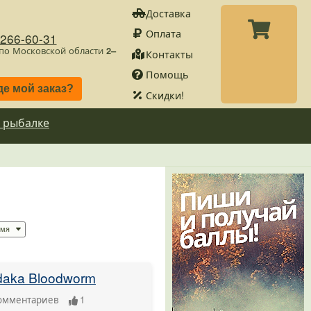
Доставка
Оплата
)266-60-31
 по Московской области
2–
Контакты
Помощь
де мой заказ?
Скидки!
 рыбалке
aka Bloodworm
омментариев
1