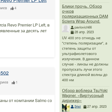
Блики прочь. Обзор
риев
4
очков
поляризационных DAM
Scierra Wrap Around.
 Revo Premier LP Left, в
pavlovich66
явленные за десять лет
28 апр. 2023
UV 400 это отнюдь не
"степень поляризации", а
степень защиты от
ультрафиолетового
излучения. В данном
случае - линзы не должны
пропускать лучи этого
6502
спектра длиной волны до
400 нм
ариев
1
Обзор воблера TsuYoki
Wagner. «Виртуозный
дирижер»
аны от компании Salmo со
2rist
27 апр. 2023