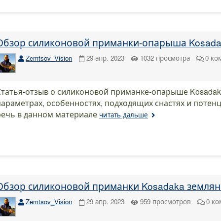
Обзор силиконовой приманки-опарыша Kosada
Zemtsov_Vision
29 апр. 2023
1032
просмотра
0
ко
Статья-отзыв о силиконовой приманке-опарыше Kosadak
параметрах, особенностях, подходящих снастях и потен
речь в данном материале
читать дальше
Обзор силиконовой приманки Kosadaka землян
Zemtsov_Vision
29 апр. 2023
959
просмотров
0
ко