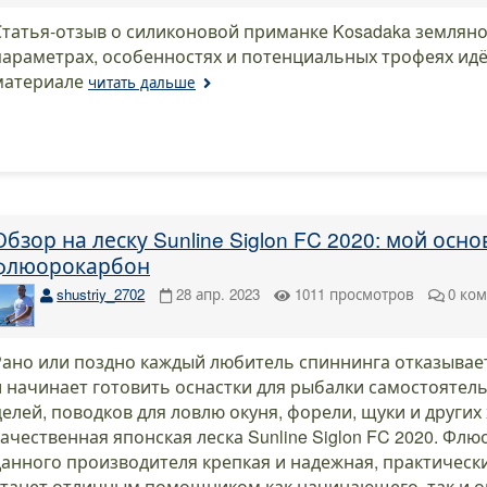
Статья-отзыв о силиконовой приманке Kosadaka земляно
параметрах, особенностях и потенциальных трофеях идё
материале
читать дальше
Обзор на леску Sunline Siglon FC 2020: мой ос
флюорокарбон
shustriy_2702
28 апр. 2023
1011
просмотров
0
ком
Рано или поздно каждый любитель спиннинга отказывае
и начинает готовить оснастки для рыбалки самостоятель
целей, поводков для ловлю окуня, форели, щуки и други
качественная японская леска Sunline Siglon FC 2020. Фл
данного производителя крепкая и надежная, практически
станет отличным помощником как начинающего, так и о