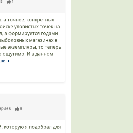
ев
1
, а точнее, конкретных
оиске уловистых точек на
ся, а формируется годами
рыболовных магазинах в
ые экземпляры, то теперь
о ощутимо. И в данном
ьше
ариев
6
, которую я подобрал для