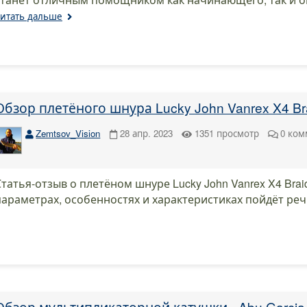
итать дальше
Обзор плетёного шнура Lucky John Vanrex X4 Br
Zemtsov_Vision
28 апр. 2023
1351
просмотр
0
ком
Статья-отзыв о плетёном шнуре Lucky John Vanrex X4 Bra
параметрах, особенностях и характеристиках пойдёт ре
Обзор мультипликаторной катушки - Abu Garcia R