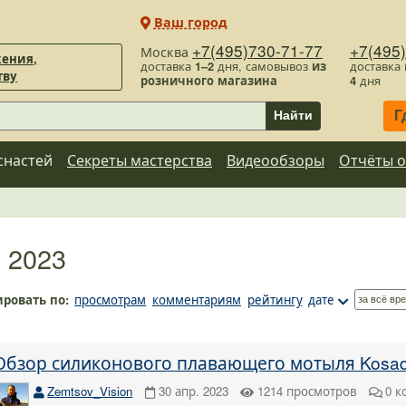
Ваш город
+7(495)730-71-77
+7(495
Москва
ения,
доставка
1–2
дня, самовывоз
из
доставка
тву
розничного магазина
4
дня
Г
Найти
снастей
Секреты мастерства
Видеообзоры
Отчёты о
 2023
ировать по:
просмотрам
комментариям
рейтингу
дате
Обзор силиконового плавающего мотыля Kosad
Zemtsov_Vision
30 апр. 2023
1214
просмотров
0
к