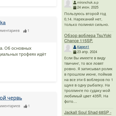
mironchuk.a.p
24 июн. 2025
Пользуюсь второй год
0,14. Нареканий нет,
ka
только полинял сильно.
мментариев
1
Обзор воблера TsuYoki
Chance 115SP.
Карел1
a. Об основных
23 апр. 2024
циальных трофеях идёт
Если Вы имеете в виду
твичинг, то все ловят
ровно. Я записывал ролик
в прошлом июне, поймав
на все эти 6 воблеров по 1
щуке в одну рыбалку. На
троллинге по судаку мой
любимый цвет 435R. На
ой червь
фото…
мментариев
1
Jackall Soul Shad 68SP -