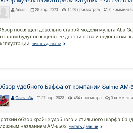
Arlash
28 апр. 2023
1428
просмотров
0
коммента
Обзор посвящён довольно старой модели мульта Abu Garcia
котором будут освещены её достоинства и недостатки вы
эксплуатации.
читать дальше
Обзор удобного Баффа от компании Salmo AM-
Golovin54
27 апр. 2023
464
просмотра
0
коммент
Краткий обзор крайне удобного и стильного шарфа-банд
сложным названием AM-6502.
читать дальше