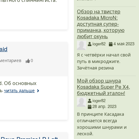
Обзор на твистер
Kosadaka MicroN:
доступная супер-
приманка, которую
любит окунь
ioger82
4 мая 2023
aid
Я с четвёрки начал свой
ментариев
0
путь в микроджиге.
Зачётная резина
Мой обзор шнура
id. Об основных
Kosadaka Super Pe X4,
чь
читать дальше
бюджетный эталон!
ioger82
28 апр. 2023
В принципе Касадака
отличается всегда
хорошими шнурами и
леской.
evo Premier LP Left