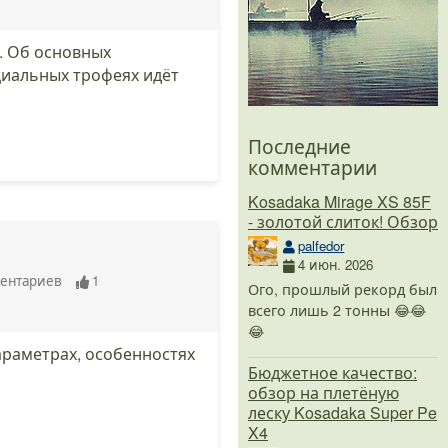
. Об основных
циальных трофеях идёт
Последние
комментарии
Kosadaka Mirage XS 85F
- золотой слиток! Обзор
palfedor
4 июн. 2026
ентариев
1
Ого, прошлый рекорд был
всего лишь 2 тонны 😂😂
😂
параметрах, особенностях
Бюджетное качество:
обзор на плетёную
леску Kosadaka Super Pe
X4