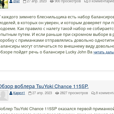
2rist
27 апр. 2023
900
просмотров
0
комментари
У каждого зимнего блеснильщика есть набор балансиров
моделей, в которых он уверен, и которым доверяет при п
водоеме. Как правило с налету такой набор не собирает
опытным путем. И если раньше при скромном выборе в 
коробку с приманками отправлялись довольно однотипн
балансиры могут отличаться по внешнему виду довольн
обзоре пойдет речь о балансире Lucky John Ba
читать дал
Обзор воблера TsuYoki Chance 115SP.
Карел1
27 апр. 2023
2827
просмотров
8
коммент
Воблер TsuYoki Chance 115SP оказался первой приманкой