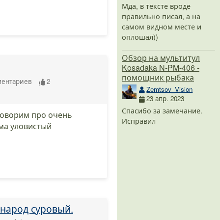
Мда, в тексте вроде
правильно писал, а на
самом видном месте и
оплошал))
Обзор на мультитул
Kosadaka N-PM-406 -
помощник рыбака
ментариев
2
Zemtsov_Vision
23 апр. 2023
Спасибо за замечание.
оговорим про очень
Исправил
ьма уловистый
 народ суровый.