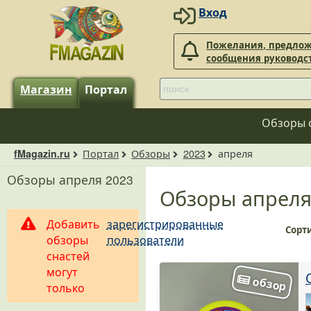
Вход
Пожелания, предлож
сообщения руководс
Магазин
Портал
Обзоры 
Портал
Обзоры
2023
апреля
fMagazin.ru
Обзоры апреля 2023
Обзоры апреля
Добавить
зарегистрированные
Сорт
обзоры
пользователи
снастей
могут
только