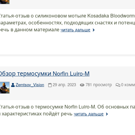
Статья-отзыв о силиконовом мотыле Kosadaka Bloodworm
параметрах, особенностях, подходящих снастях и потен
речь в данном материале
читать дальше
Обзор термосумки Norfin Luiro-M
Zemtsov_Vision
29 апр. 2023
781
просмотр
0
комм
Статья-отзыв о термосумке Norfin Luiro-M. Об основных 
и характеристиках пойдёт речь
читать дальше