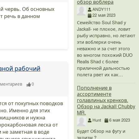
обзор воблера
й червь. Об основных
ANDY111
22 мая 2023
т речь в данном
Семейство Soul Shad у
Jackall- не плохое, ловит
рыбу исправно, но летают
эти воблерки очень
неважно и за счет этого
во многом похожий DUO
Realis Shad с более
новной рабочий
приличной дальностью
полета рвет их как…
ментариев
0
Пополнение в
ассортименте
голавлиных кренков.
тся от покупных поводков
Обзор на Jackall Chubby
но. Именно для этих
MR.
х хищников и нужна
Hunt
6 мая 2023
юорокарбоновая леска от
Будет Обзор на фугу и
 не заметная в воде
экоизм ?
пытного спиннингиста.