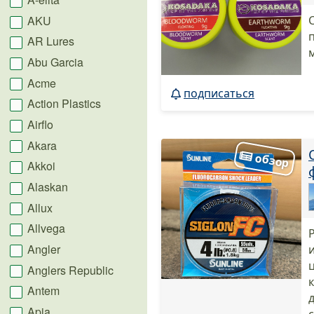
AKU
AR Lures
Abu Garcia
Acme
подписаться
Action Plastics
Airflo
Akara
Akkoi
Alaskan
Allux
Allvega
Angler
Anglers Republic
Antem
Apia