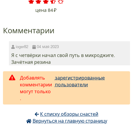
.
.
.
.
.
цена
84
Комментарии
ioger82
04 мая 2023
Я с четвёрки начал свой путь в микроджиге.
Зачётная резина
Добавлять
зарегистрированные
комментарии
пользователи
могут только
.
К списку обзоры снастей
Вернуться на главную страницу