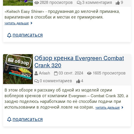
2828
просмотров
3
комментария
9
«Keitech Easy Shiner» - продуманная до мелочей приманка,
вариативная в способах и местах ее примирения.
читать дальше
подписаться
Обзор кренка Evergreen Combat
Crank 320
Arlash
03 сент. 2024
1605
просмотров
0
комментариев
4
В этом обзоре я расскажу об одной из моделей серии
воблеров кренков от компании Evergreen – Combat Crank 320, а
заодно поделюсь наработками по её способам подачи при
использовании в лодочной ловле на озёрах.
читать дальше
подписаться