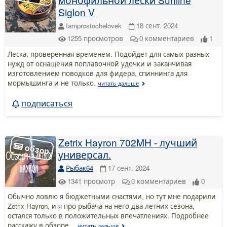
Siglon V
Iamprostochelovek
18 сент. 2024
1255
просмотров
0
комментариев
1
Леска, проверенная временем. Подойдет для самых разных
нужд от оснащения поплавочной удочки и заканчивая
изготовлением поводков для фидера, спиннинга для
мормышинга и не только.
читать дальше
подписаться
Zetrix Hayron 702MH - лучший
универсал.
Рыбак64
17 сент. 2024
1341
просмотр
0
комментариев
0
Обычно ловлю я бюджетными снастями, но тут мне подарили
Zetrix Hayron, и я про рыбача на него два летних сезона,
остался только в положительных впечатлениях. Подробнее
расскажу в обзоре…
читать дальше