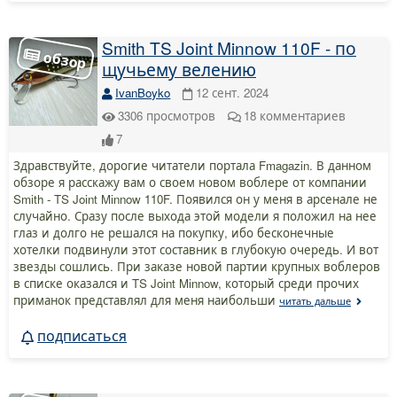
Smith TS Joint Minnow 110F - по
щучьему велению
IvanBoyko
12 сент. 2024
3306
просмотров
18
комментариев
7
Здравствуйте, дорогие читатели портала Fmagazin. В данном
обзоре я расскажу вам о своем новом воблере от компании
Smith - TS Joint Minnow 110F. Появился он у меня в арсенале не
случайно. Сразу после выхода этой модели я положил на нее
глаз и долго не решался на покупку, ибо бесконечные
хотелки подвинули этот составник в глубокую очередь. И вот
звезды сошлись. При заказе новой партии крупных воблеров
в списке оказался и TS Joint Minnow, который среди прочих
приманок представлял для меня наибольши
читать дальше
подписаться