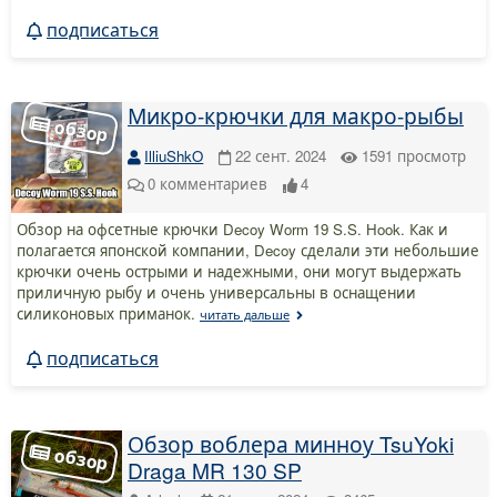
подписаться
Микро-крючки для макро-рыбы
IlliuShkO
22 сент. 2024
1591
просмотр
0
комментариев
4
Обзор на офсетные крючки Decoy Worm 19 S.S. Hook. Как и
полагается японской компании, Decoy сделали эти небольшие
крючки очень острыми и надежными, они могут выдержать
приличную рыбу и очень универсальны в оснащении
силиконовых приманок.
читать дальше
подписаться
Обзор воблера минноу TsuYoki
Draga MR 130 SP