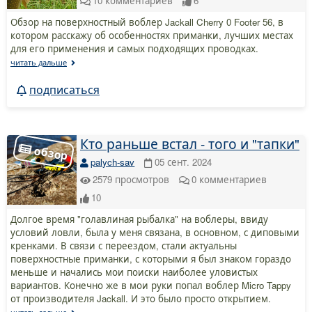
10
комментариев
6
Обзор на поверхностный воблер Jackall Cherry 0 Footer 56, в
котором расскажу об особенностях приманки, лучших местах
для его применения и самых подходящих проводках.
читать дальше
подписаться
Кто раньше встал - того и "тапки"
palych-sav
05 сент. 2024
2579
просмотров
0
комментариев
10
Долгое время "голавлиная рыбалка" на воблеры, ввиду
условий ловли, была у меня связана, в основном, с диповыми
кренками. В связи с переездом, стали актуальны
поверхностные приманки, с которыми я был знаком гораздо
меньше и начались мои поиски наиболее уловистых
вариантов. Конечно же в мои руки попал воблер Micro Tappy
от производителя Jackall. И это было просто открытием.
читать дальше