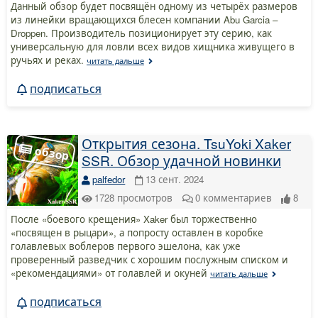
Данный обзор будет посвящён одному из четырёх размеров
из линейки вращающихся блесен компании Abu Garcia –
Droppen. Производитель позиционирует эту серию, как
универсальную для ловли всех видов хищника живущего в
ручьях и реках.
читать дальше
подписаться
Открытия сезона. TsuYoki Xaker
SSR. Обзор удачной новинки
palfedor
13 сент. 2024
1728
просмотров
0
комментариев
8
После «боевого крещения» Xaker был торжественно
«посвящен в рыцари», а попросту оставлен в коробке
голавлевых воблеров первого эшелона, как уже
проверенный разведчик с хорошим послужным списком и
«рекомендациями» от голавлей и окуней
читать дальше
подписаться