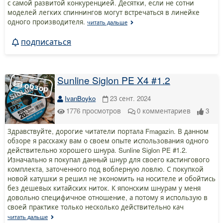
с самой развитой конкуренцией. Десятки, если не сотни
моделей легких спиннингов могут встречаться в линейке
одного производителя.
читать дальше
подписаться
Sunline Siglon PE X4 #1.2
IvanBoyko
23 сент. 2024
1776
просмотров
0
комментариев
3
Здравствуйте, дорогие читатели портала Fmagazin. В данном
обзоре я расскажу вам о своем опыте использования одного
действительно хорошего шнура. Sunline Siglon PE #1.2.
Изначально я покупал данный шнур для своего кастингового
комплекта, заточенного под воблерную ловлю. С покупкой
новой катушки я решил не экономить на носителе и обойтись
без дешевых китайских ниток. К японским шнурам у меня
довольно специфичное отношение, а потому я использую в
своей практике только несколько действительно кач
читать дальше