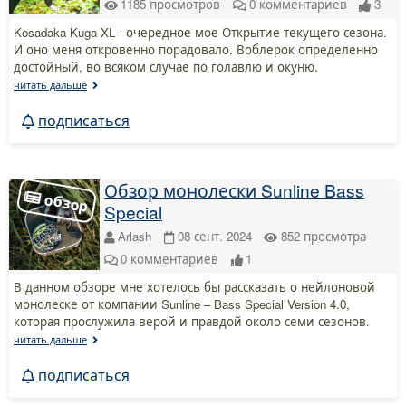
1185
просмотров
0
комментариев
3
Kosadaka Kuga XL - очередное мое Открытие текущего сезона.
И оно меня откровенно порадовало. Воблерок определенно
достойный, во всяком случае по голавлю и окуню.
читать дальше
подписаться
Обзор монолески Sunline Bass
Special
Arlash
08 сент. 2024
852
просмотра
0
комментариев
1
В данном обзоре мне хотелось бы рассказать о нейлоновой
монолеске от компании Sunline – Bass Special Version 4.0,
которая прослужила верой и правдой около семи сезонов.
читать дальше
подписаться