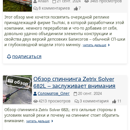
Arlash
21 сент. 2024
3465
просмотров
8
комментариев
7
Этот обзор мне хочется посвятить очередной реплике
принадлежащей фирме TsuYoki, в которой разработчики этой
компании, немного переработав и что-то добавив от себя,
довольно удачно объединили элементы конструкции и
свойства двух версий депсовких Балисогов – обычной СП-шки
и глубоководной модели этого минноу.
читать дальше
подписаться
Обзор спиннинга Zetrix Solver
682L – заслуживает внимания
Соломатов_Олег
20 сент. 2024
4213
просмотров
3
комментария
11
Обзор спиннинга Zetrix Solver 682L: его сильные стороны в
условиях малой реки и почему на спиннинг стоит обратить
внимание.
читать дальше