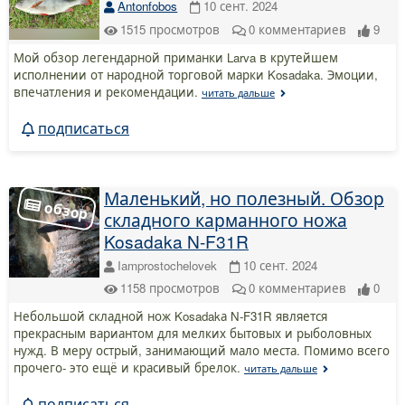
Antonfobos
10 сент. 2024
1515
просмотров
0
комментариев
9
Мой обзор легендарной приманки Larva в крутейшем
исполнении от народной торговой марки Kosadaka. Эмоции,
впечатления и рекомендации.
читать дальше
подписаться
Маленький, но полезный. Обзор
складного карманного ножа
Kosadaka N-F31R
Iamprostochelovek
10 сент. 2024
1158
просмотров
0
комментариев
0
Небольшой складной нож Kosadakа N-F31R является
прекрасным вариантом для мелких бытовых и рыболовных
нужд. В меру острый, занимающий мало места. Помимо всего
прочего- это ещё и красивый брелок.
читать дальше
подписаться