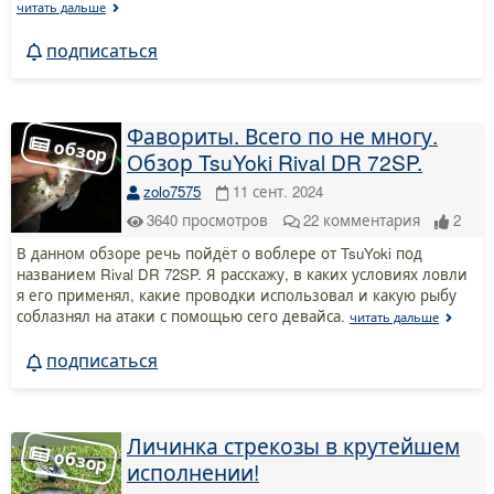
читать дальше
подписаться
Фавориты. Всего по не многу.
Обзор TsuYoki Rival DR 72SP.
zolo7575
11 сент. 2024
3640
просмотров
22
комментария
2
В данном обзоре речь пойдёт о воблере от TsuYoki под
названием Rival DR 72SP. Я расскажу, в каких условиях ловли
я его применял, какие проводки использовал и какую рыбу
соблазнял на атаки с помощью сего девайса.
читать дальше
подписаться
Личинка стрекозы в крутейшем
исполнении!