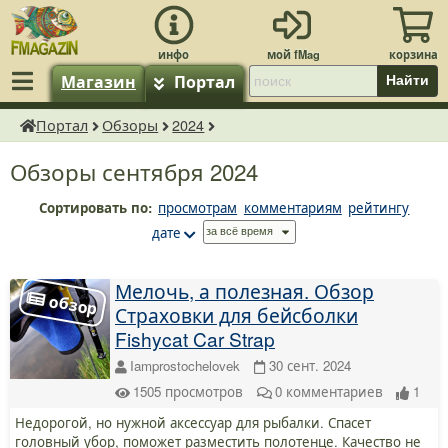
Магазин
Портал
Найти
Портал
Обзоры
2024
fMagazin.ru
Обзоры сентября 2024
Сортировать по:
просмотрам
комментариям
рейтингу
дате
Мелочь, а полезная. Обзор
Страховки для бейсболки
Fishycat Car Strap
Iamprostochelovek
30 сент. 2024
1505
просмотров
0
комментариев
1
Недорогой, но нужной аксессуар для рыбалки. Спасет
головный убор, поможет разместить полотенце. Качество не