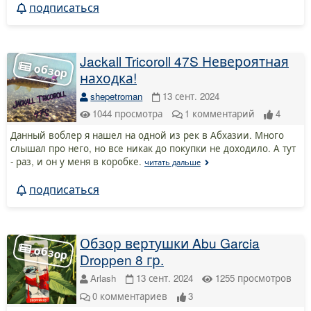
подписаться
Jackall Tricoroll 47S Невероятная
находка!
shepetroman
13 сент. 2024
1044
просмотра
1
комментарий
4
Данный воблер я нашел на одной из рек в Абхазии. Много
слышал про него, но все никак до покупки не доходило. А тут
- раз, и он у меня в коробке.
читать дальше
подписаться
Обзор вертушки Abu Garcia
Droppen 8 гр.
Arlash
13 сент. 2024
1255
просмотров
0
комментариев
3