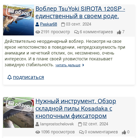
Воблер TsuYoki SIROTA 120SP -
единственный в своем роде.
Peskar68
03 сент. 2024
2191
просмотр
6
комментариев
7
Действительно неординарный воблер. Несмотря на свое
яркое непостоянство в поведении, непредсказуемость при
анимации и нечеткий отклик, он, несомненно, очень
интересен. И в плане своей уловистости показывает
завидную стабильность.
читать дальше
подписаться
Нужный инструмент. Обзор
складной пилы Kosadaka с
кнопочным фиксатором
Iamprostochelovek
02 сент. 2024
1096
просмотров
0
комментариев
0