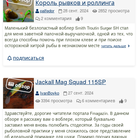
Король рывков и роллинга
palfedor
28 сент. 2024
2852
просмотра
2
комментария
9
Маленький безлопастный воблер Smith Troutin Surger SH стал
для меня заветной палочкой-выручалочкой, одной из тех, что
всегда способны помочь при плохом клеве и при поиске
осторожной хитрой рыбы в незнакомом месте
читать дальше
подписаться
Jackall Mag Squad 115SP
IvanBoyko
27 сент. 2024
3394
просмотра
6
комментариев
9
Здравствуйте, дорогие читатели портала Fmagazin. В данном
обзоре я расскажу вам о воблере, который буквально
заставил меня вновь полюбить стодесятки. За годы своей
рыболовной практики у меня сложилось свое представление
об идеальной приманке для щуки. Помимо прочих важных