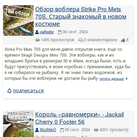
Обзор воблера Strike Pro Mets
70S. Старый знакомый в новом
костюме
palfedor
06 сент. 2024
1495
просмотров
0
комментариев
8
Strike Pro Mets 70S для меня давно открытая книга, еще со
времен Skagit Designs Mets 70S. Эти воблеры, как и их
младшие братья в размерах 50 и 40мм, всегда были, есть и
будут присутствовать в моих коробках с приманками, куда бы
я не собирался на рыбалку. Я не знаю таких водоемов, из
которых бы эти воблерки не достали бы рыбу
читать дальше
подписаться
Король «равномерки» - Jackall
Cherry 0 Footer 56
IlliuShkO
05 сент. 2024
4201
просмотр