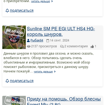
о приобретении.
читать дальше
подписаться
Sunline SM PE EGi ULT HS4 HG-
король шнуров.
Рыбак64
14 сент. 2024
2137
просмотров
2
комментария
1
Данным шнуром я проловил два сезона, и можно сказать,
влюбился в него. Обзор попытаюсь сделать очень
объективным и информативным. Возможно мой обзор
поможет рыболовом, присмотреться к данному шнуру.
Начнем пожалуй…
читать дальше
подписаться
Приду на помощь. Обзор блесны
Forest Miu (2,8г).