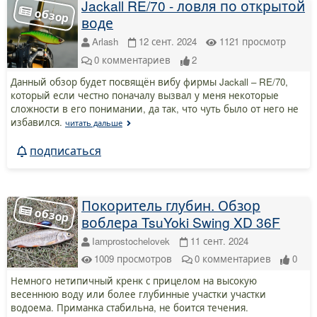
Jackall RE/70 - ловля по открытой
воде
Arlash
12 сент. 2024
1121
просмотр
0
комментариев
2
Данный обзор будет посвящён вибу фирмы Jackall – RE/70,
который если честно поначалу вызвал у меня некоторые
сложности в его понимании, да так, что чуть было от него не
избавился.
читать дальше
подписаться
Покоритель глубин. Обзор
воблера TsuYoki Swing XD 36F
Iamprostochelovek
11 сент. 2024
1009
просмотров
0
комментариев
0
Немного нетипичный кренк с прицелом на высокую
весеннюю воду или более глубинные участки участки
водоема. Приманка стабильна, не боится течения.