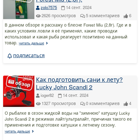
zolo7575
14 сент. 2024
2626
просмотров
5
комментариев
6
В данном обзоре я расскажу о блесне Forest Miu (2,8г). Где и в
каких условиях ловли я её применял, какие проводки
использовал и какая рыба реагирует позитивно на данный
товар.
читать дальше
подписаться
Как подготовить сани к лету?
Lucky John Scandi 2
ioger82
14 сент. 2024
1327
просмотров
0
комментариев
4
О рыбалке в сезон жидкой воды на "зимнюю" катушку Lucky
John Scandi 2 в режимах лайт/ультралайт, причинах такого ее
применения и подготовке катушки к летнему сезону.
читать дальше