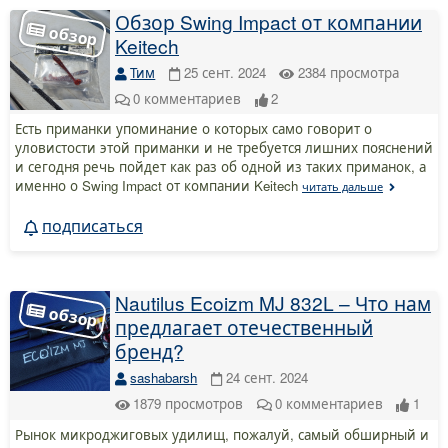
Обзор Swing Impact от компании
Keitech
Тим
25 сент. 2024
2384
просмотра
0
комментариев
2
Есть приманки упоминание о которых само говорит о
уловистости этой приманки и не требуется лишних пояснений
и сегодня речь пойдет как раз об одной из таких приманок, а
именно о Swing Impact от компании Keitech
читать дальше
подписаться
Nautilus Ecoizm MJ 832L – Что нам
предлагает отечественный
бренд?
sashabarsh
24 сент. 2024
1879
просмотров
0
комментариев
1
Рынок микроджиговых удилищ, пожалуй, самый обширный и