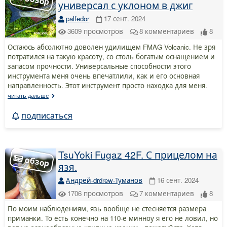
универсал с уклоном в джиг
palfedor
17 сент. 2024
3609
просмотров
8
комментариев
8
Остаюсь абсолютно доволен удилищем FMAG Volcanic. Не зря
потратился на такую красоту, со столь богатым оснащением и
запасом прочности. Универсальные способности этого
инструмента меня очень впечатлили, как и его основная
направленность. Этот инструмент просто находка для меня.
читать дальше
подписаться
TsuYoki Fugaz 42F. С прицелом на
язя.
Андрей-drdrew-Туманов
16 сент. 2024
1706
просмотров
7
комментариев
8
По моим наблюдениям, язь вообще не стесняется размера
приманки. То есть конечно на 110-е минноу я его не ловил, но