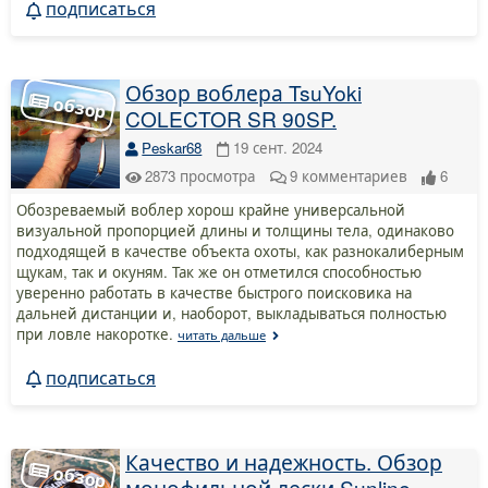
подписаться
Обзор воблера TsuYoki
COLECTOR SR 90SP.
Peskar68
19 сент. 2024
2873
просмотра
9
комментариев
6
Обозреваемый воблер хорош крайне универсальной
визуальной пропорцией длины и толщины тела, одинаково
подходящей в качестве объекта охоты, как разнокалиберным
щукам, так и окуням. Так же он отметился способностью
уверенно работать в качестве быстрого поисковика на
дальней дистанции и, наоборот, выкладываться полностью
при ловле накоротке.
читать дальше
подписаться
Качество и надежность. Обзор
монофильной лески Sunline