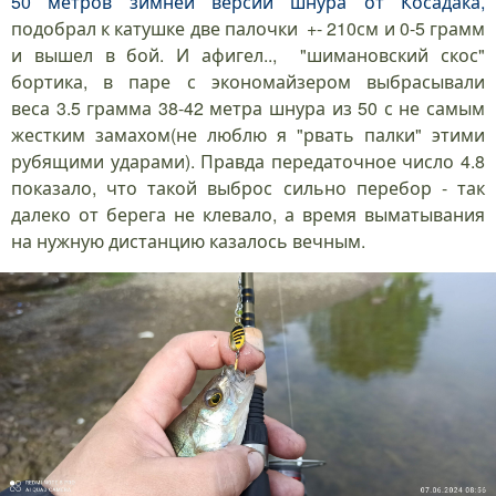
50 метров зимней версии шнура от Косадака,
подобрал к катушке две палочки +- 210см и 0-5 грамм
и вышел в бой. И афигел.., "шимановский скос"
бортика, в паре с экономайзером выбрасывали
веса 3.5 грамма 38-42 метра шнура из 50 с не самым
жестким замахом(не люблю я "рвать палки" этими
рубящими ударами). Правда передаточное число 4.8
показало, что такой выброс сильно перебор - так
далеко от берега не клевало, а время выматывания
на нужную дистанцию казалось вечным.