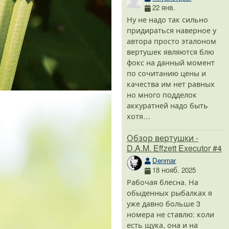
22 янв.
Ну не надо так сильно
придираться наверное у
автора просто эталоном
вертушек являются блю
фокс на данный момент
по сочитанию цены и
качества им нет равных
но много подделок
аккуратней надо быть
хотя…
Обзор вертушки -
D.A.M. Effzett Executor #4
Denmar
18 нояб. 2025
Рабочая блесна. На
обыденных рыбалках я
уже давно больше 3
номера не ставлю: коли
есть щука, она и на