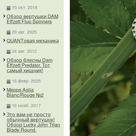
10 окт. 2018
Обзор вертушки DAM
Effzett Fluo Spinners
29 авг. 2025
QUANTовая механика
24 авг. 2012
Обзор блесны Dam
Effzett Predator. Тот
самый хищник!
16 февр. 2025
Mepps Aglia
Blanc/Rouge №2
16 нояб. 2017
Это вам не просто
обычный вертушок!
Обзор Lucky John Trian
Blade Round.