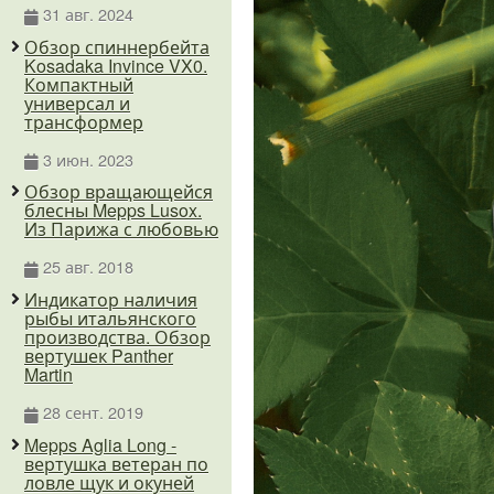
31 авг. 2024
Обзор спиннербейта
Kosadaka Invince VX0.
Компактный
универсал и
трансформер
3 июн. 2023
Обзор вращающейся
блесны Mepps Lusox.
Из Парижа с любовью
25 авг. 2018
Индикатор наличия
рыбы итальянского
производства. Обзор
вертушек Panther
Martin
28 сент. 2019
Mepps Aglia Long -
вертушка ветеран по
ловле щук и окуней