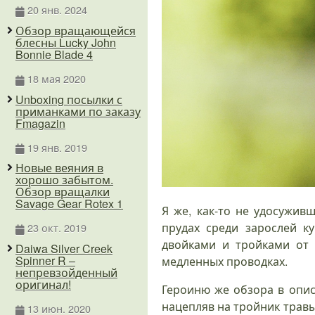
20 янв. 2024
Обзор вращающейся
блесны Lucky John
Bonnie Blade 4
18 мая 2020
Unboxing посылки с
приманками по заказу
Fmagazin
19 янв. 2019
Новые веяния в
хорошо забытом.
Обзор вращалки
Savage Gear Rotex 1
Я же, как-то не удосужив
прудах среди зарослей к
23 окт. 2019
двойками и тройками от 
Daiwa Silver Creek
Spinner R –
медленных проводках.
непревзойденный
оригинал!
Героиню же обзора в опис
нацепляв на тройник травы
13 июн. 2020