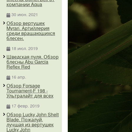
компании Aqua
30 июн. 2021
Обзор вертушек
Myran. Артиллерия
среди вращающихся
блесен.
18 июл. 2019
Шведская пуля. Обзор
блесны Abu Garcia
Reflex Red
16 апр.
Обзор Forsage
Tournament-F 198 -
Ультралайт для всех
17 февр. 2019
Обзор Lucky John Shelt
Blade. Пожалуй,
лучшая из вертушек
Lucky John