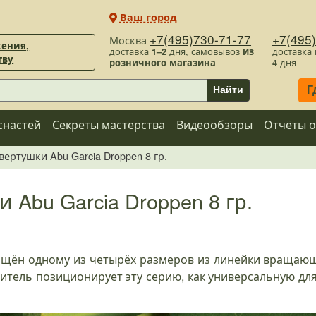
Ваш город
+7(495)730-71-77
+7(495
Москва
ения,
доставка
1–2
дня, самовывоз
из
доставка
тву
розничного магазина
4
дня
Г
Найти
снастей
Секреты мастерства
Видеообзоры
Отчёты о
вертушки Abu Garcia Droppen 8 гр.
 Abu Garcia Droppen 8 гр.
ящён одному из четырёх размеров из линейки вращающ
дитель позиционирует эту серию, как универсальную дл