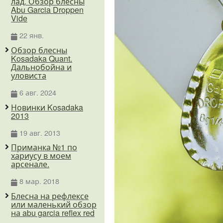
лад. Обзор блесны
Abu Garcia Droppen
Vide
22 янв.
Обзор блесны
Kosadaka Quant.
Дальнобойна и
уловиста
6 авг. 2024
Новинки Kosadaka
2013
19 авг. 2013
Приманка №1 по
хариусу в моем
арсенале.
8 мар. 2018
Блесна на рефлексе
или маленький обзор
на abu garcia reflex red