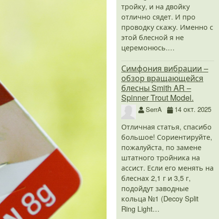
тройку, и на двойку
отлично сядет. И про
проводку скажу. Именно с
этой блесной я не
церемонюсь.…
Симфония вибрации –
обзор вращающейся
блесны Smith AR –
Spinner Trout Model.
SerrA
14 окт. 2025
Отличная статья, спасибо
большое! Сориентируйте,
пожалуйста, по замене
штатного тройника на
ассист. Если его менять на
блеснах 2,1 г и 3,5 г,
подойдут заводные
кольца №1 (Decoy Split
Ring Light…