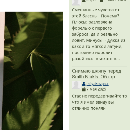
Смешанные чувства от
этой блесны. Почему?
Плюсы: разловлена
форелью с первого
заброса, да и реально
ловит. Минусы: - дужка из
какой-то мягкой латуни,
постоянно норовит
разойтись, въехать в…
Снимаю шляпу перед
Smith Niakis. Обзор
milyakovpaul
7 мая 2025
Стас не передергивайте то
что я имел ввиду вы
отлично поняли