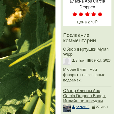
Блесна Abu Garcia
Droppen
.
.
.
.
.
цена
270
Последние
комментарии
Обзор вертушки Myran
Wipp
sniper
8 июл. 2026
Мюран Випп - мои
фавориты на северных
водоёмах.
Обзор блесны Abu
Garcia Droppen Bugga.
Инлайн по-шведски
hohreek2
27 июн.