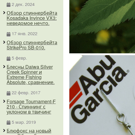
2 дек. 2024
Обзор спиннербейта
Kosadaka Invince VX3:
неведомое нечто.
17 янв. 2022
Обзор спиннербейта
StrikePro SB-010.
5 февр.
Блесны Daiwa Silver
Creek Spinner и
Extreme Fishing
Absolute, сравнение.
22 февр. 2017
Forsage Tournament-F
210 - Спиннинг с
уклоном в твичинг
5 мар. 2019
Блюфокс на новый