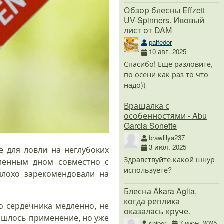
Обзор блесны Effzett
UV-Spinners. Ивовый
лист от DAM
palfedor
10 авг. 2025
Спасибо! Еще разловите,
по осени как раз то что
надо))
Вращалка с
особенностями - Abu
Garcia Sonette
brawlilya237
3 июл. 2025
ё для ловли на неглубоких
Здравствуйте,какой шнур
млённым дном совместно с
используете?
плохо зарекомендовали на
Блесна Akara Aglia,
когда реплика
о сердечника медленно, не
оказалась круче.
нашлось применение, но уже
sniper
7 июн. 2025