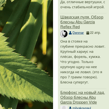
Да, отличные вертушки, с
очень стабильной игрой.
Шведская пуля. Обзор
блесны Abu Garcia
Reflex Red
Denmar
22 апр.
Она в стояке на
глубине прекрасно ловит.
Крупный хариус на
плёсах, форель, кумжа.
Что угодно. Только
крупную щуку на нее
никогда не ловил. (это я
про 7 грамм говорю).
Блесна супергут.
Блюфокс на новый лад.
Обзор блесны Abu
Garcia Droppen Vide
milyakovpaul