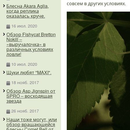
совсем в других условиях.
Блесна Akara Aglia,
когда реплика
оказалась круче.
16 июл. 2020
Обзор Fishycat Bretton
Nokill –
«выручалочка» в
различных условиях
ловли!
10 июл. 2020
Щуки любят "MAXI".
18 нояб. 2017
Обзор Asp Jignspin от
SPRO – восходящая
звезда
26 нояб. 2017
Наши тоже могут, или
обзор вращающейся
блесны Comet Bell от