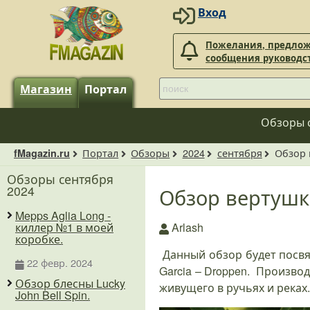
Вход
Пожелания, предлож
сообщения руководс
Магазин
Портал
Обзоры 
Портал
Обзоры
2024
сентября
Обзор 
fMagazin.ru
Обзоры сентября
2024
Обзор вертушки
Mepps Aglia Long -
Arlash
киллер №1 в моей
коробке.
Данный обзор будет посв
22 февр. 2024
Garcia – Droppen. Произво
Обзор блесны Lucky
живущего в ручьях и реках.
John Bell Spin.