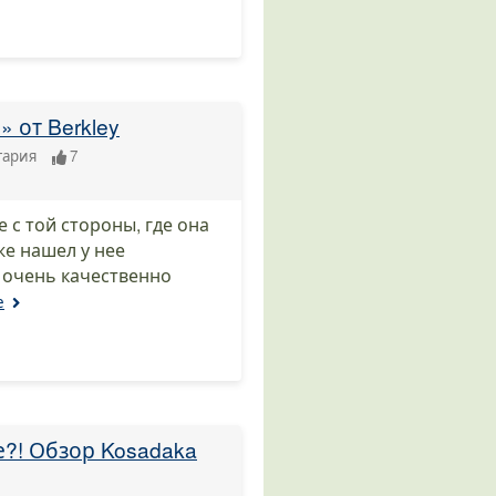
 от Berkley
тария
7
е с той стороны, где она
же нашел у нее
 очень качественно
е
е?! Обзор Kosadaka