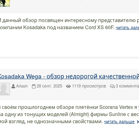
И данный обзор посвящен интересному представителю р
компании Kosadaka под названием Cord XS 60F.
читать да
Kosadaka Wega - обзор недорогой качественно
Arlash
28 сент. 2025
1119
просмотров
3
коммент
В своём прошлогоднем обзоре плетёнки Scorana Vertex я
на одну из тонущих моделей (Almight) фирмы Sunline с ве
мой взгляд, не однозначными свойствами.
читать дальше