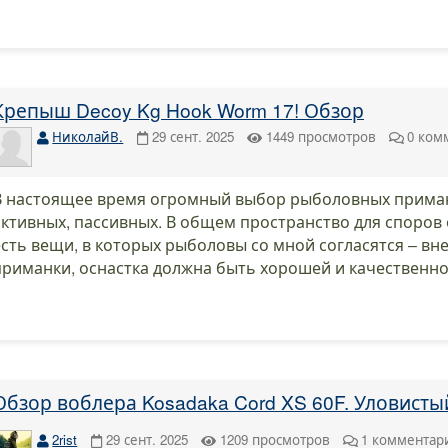
Крепыш Decoy Kg Hook Worm 17! Обзор
НиколайВ.
29 сент. 2025
1449
просмотров
0
ком
В настоящее время огромный выбор рыболовных приман
активных, пассивных. В общем пространство для споров
есть вещи, в которых рыболовы со мной согласятся – вн
приманки, оснастка должна быть хорошей и качественно
Обзор воблера Kosadaka Cord XS 60F. Уловисты
2rist
29 сент. 2025
1209
просмотров
1
комментар