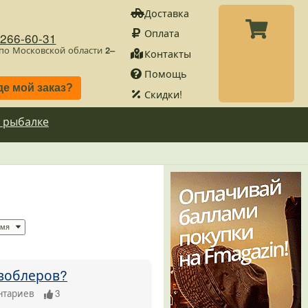
Доставка
Оплата
)266-60-31
 по Московской области
2–
Контакты
Помощь
де мой заказ?
Скидки!
 рыбалке
-воблеров?
нтариев
3