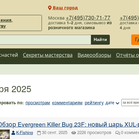
Ваш город
+7(495)730-71-77
+7(495
Москва
ения,
доставка
1–2
дня, самовывоз
из
доставка
тву
розничного магазина
4
дня
Г
Найти
снастей
Секреты мастерства
Видеообзоры
Отчёты о
ря 2025
ировать по:
просмотрам
комментариям
рейтингу
дате
Обзор Evergreen Killer Bug 23F: новый царь XUL
K-Fishing
30 сент. 2025
2226
просмотров
0
комме