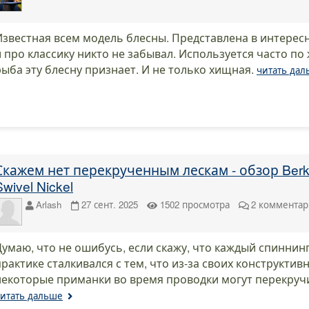
Известная всем модель блесны. Представлена в интерес
и про классику никто не забывал. Используется часто по
рыба эту блесну признает. И не только хищная.
читать да
Скажем нет перекрученным лескам - обзор Berk
Swivel Nickel
Arlash
27 сент. 2025
1502
просмотра
2
комментар
Думаю, что не ошибусь, если скажу, что каждый спиннин
практике сталкивался с тем, что из-за своих конструкти
некоторые приманки во время проводки могут перекручи
итать дальше