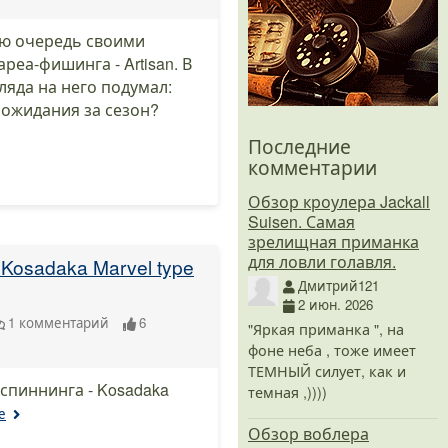
ую очередь своими
еа-фишинга - Artisan. В
гляда на него подумал:
 ожидания за сезон?
Последние
комментарии
Обзор кроулера Jackall
Suisen. Самая
зрелищная приманка
для ловли голавля.
Kosadaka Marvel type
Дмитрий121
2 июн. 2026
1
комментарий
6
"Яркая приманка ", на
фоне неба , тоже имеет
ТЕМНЫЙ силует, как и
 спиннинга - Kosadaka
темная ,))))
е
Обзор воблера