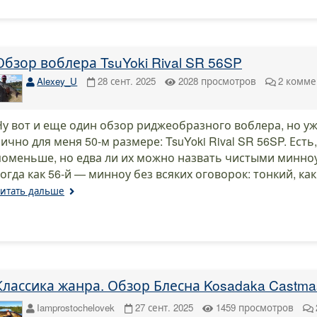
Обзор воблера TsuYoki Rival SR 56SP
Alexey_U
28 сент. 2025
2028
просмотров
2
комме
Ну вот и еще один обзор риджеобразного воблера, но у
ично для меня 50-м размере: TsuYoki Rival SR 56SP. Есть,
поменьше, но едва ли их можно назвать чистыми минноу
тогда как 56-й — минноу без всяких оговорок: тонкий, как
итать дальше
Классика жанра. Обзор Блесна Kosadaka Castma
Iamprostochelovek
27 сент. 2025
1459
просмотров