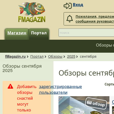
Вход
Пожелания, предлож
сообщения руководс
Магазин
Портал
Обзоры 
Портал
Обзоры
2025
сентября
fMagazin.ru
Обзоры сентября
2025
Обзоры сентяб
Сорт
Добавить
зарегистрированные
обзоры
пользователи
снастей
могут
только