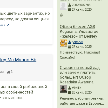
79523007788
27 сент. 2025
ных цветных вариантах, но
👍
 жереху, но другая хищная
льше
Обзор блесен AGS
Kogarana. Уловистое
«железо» от Berkley
palfedor
27 сент. 2025
Приветствую, Николай!
Спасибо!
ley Mc Mahon Bb
Старое на новый лад
ия
3
или зачем платить
больше?! Обзор
Kosadaka Awaruna
гист в своей рыболовной
Vitallio
вных особенностей
26 сент. 2025
вать лески.
Реально рабочая резина,
работает даже в Европе...