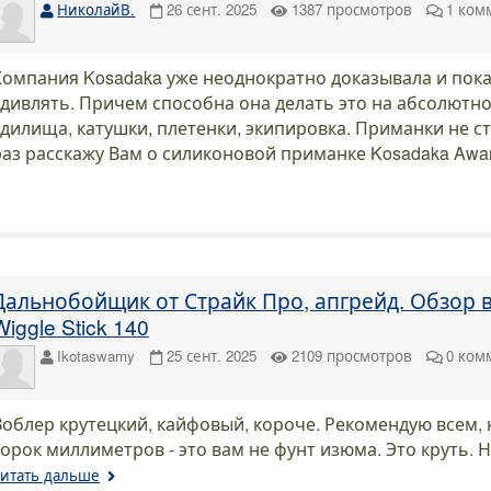
НиколайВ.
26 сент. 2025
1387
просмотров
1
ком
Компания Kosadaka уже неоднократно доказывала и пока
удивлять. Причем способна она делать это на абсолютн
удилища, катушки, плетенки, экипировка. Приманки не с
раз расскажу Вам о силиконовой приманке Kosadaka Awar
Дальнобойщик от Страйк Про, апгрейд. Обзор во
Wiggle Stick 140
Ikotaswamy
25 сент. 2025
2109
просмотров
0
ком
Воблер крутецкий, кайфовый, короче. Рекомендую всем, к
сорок миллиметров - это вам не фунт изюма. Это круть. 
итать дальше