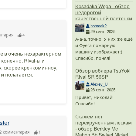
Kosadaka Wega - обзор
недорогой
качественной плетёнки
hohreek2
29 сент. 2025
нтария
4
А-а-а, точно! У них же ещё
и Фуега пожарную
машину изображает:)
же в очень нехарактерном
Спасибо, понял!
 конечно, Rival-ы и
, скорее кренкоминноу,
Обзор воблера TsuYoki
 и полагается.
Rival SR 56SP
Alexey_U
28 сент. 2025
Привет, Николай!
Спасибо!
Скажем нет
ster
перекрученным лескам
- обзор Berkley Mc
2
комментария
1
Mahon Bb Swivel Nickel