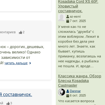
Kosadaka Cord XS 60F.
Уловистый
составничок.
az-esmi
7 окт. 2025
У меня как-то не
сложилась "дружба" с
ментариев
2
этим воблером. Лежит в
коробке без дела уже
много лет. Знаете, как
ок – дорогих, дешевых,
бывает, купишь
 очень велико! Однако
приманку, возлагаешь на
е зависимости от
нее надежды, а рыбалка
й!
читать дальше
не пошла. И, вроде…
Классика жанра. Обзор
Блесна Kosadaka
Castmaster
Denmar
й составничок.
6 окт. 2025
Что касается вопроса
ий
3