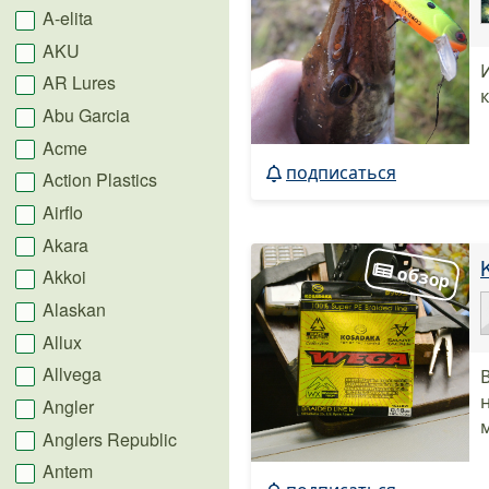
A-elita
AKU
AR Lures
Abu Garcia
Acme
подписаться
Action Plastics
Airflo
Akara
Akkoi
Alaskan
Allux
Allvega
Angler
Anglers Republic
Antem