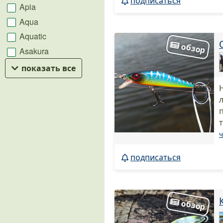
подписаться
Apia
Aqua
Aquatic
Asakura
показать все
л
ч
подписаться