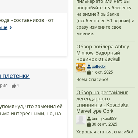
пилькер это или нет: Вы
попробуйте эту блесенку
на зимней рыбалке
ода «составников» от
(особенно её УЛ версии) и
сразу измените свое
льше
мнение.
Обзор воблера Abbey
Minnow. Задорный
новичок от Jackall
palfedor
1 окт. 2025
й плетёнки
Всем Спасибо!
ария
4
Обзор на рестайлинг
легендарного
спиннинга - Kosadaka
 упомянул, что заменил её
Marvel type Cork
сьма интересными, но, на
bnmhjkuio899
30 сент. 2025
Хорошая статья, спасибо!