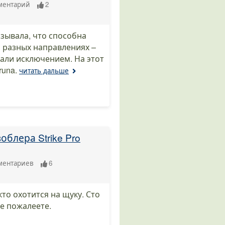
ментарий
2
зывала, что способна
о разных направлениях –
тали исключением. На этот
una.
читать дальше
блера Strike Pro
ментариев
6
то охотится на щуку. Сто
Не пожалеете.