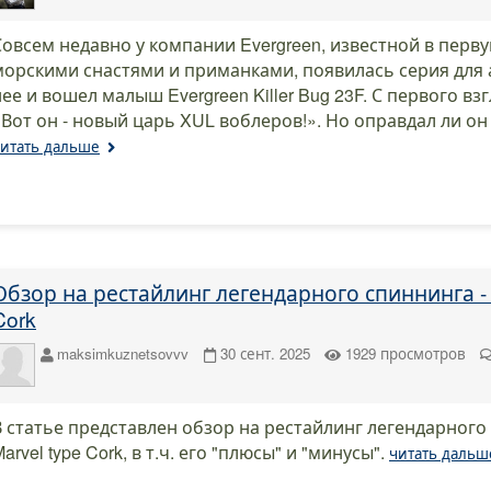
Совсем недавно у компании Evergreen, известной в перв
морскими снастями и приманками, появилась серия для ар
нее и вошел малыш Evergreen Killer Bug 23F. С первого вз
«Вот он - новый царь XUL воблеров!». Но оправдал ли он
итать дальше
Обзор на рестайлинг легендарного спиннинга - 
Cork
maksimkuznetsovvv
30 сент. 2025
1929
просмотров
В статье представлен обзор на рестайлинг легендарного
arvel type Cork, в т.ч. его "плюсы" и "минусы".
читать дальш