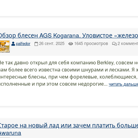
Обзор блесен AGS Kogarana. Уловистое «железо»
palfedor
26 сент. 2025
1645
просмотров
2
коммен
Не так давно открыл для себя компанию Berkley, совсем н
нам более всего известна своими шнурами и лесками. Я 
интересные блесны, при чем форелевые, колеблющиеся,
исполненные и при этом совсем недорогие...
читать дальш
Старое на новый лад или зачем платить больш
Awaruna