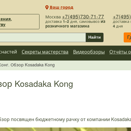
Ваш город
+7(495)730-71-77
+7(495
Москва
ения,
доставка
1–2
дня, самовывоз
из
доставка
тву
розничного магазина
4
дня
Г
Найти
снастей
Секреты мастерства
Видеообзоры
Отчёты о
 Конг. Обзор Kosadaka Kong
бзор Kosadaka Kong
обзор посвящен бюджетному рачку от компании Kosadak