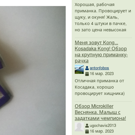
Хорошая, рабочая
приманка. Провоцирует и
щуку, и окуня! Жаль,
только 4 штуки в пачке,
но зато цена невысокая
Меня зовут Kong...
Kosadaka Kong! Обзор
на крупную приманку-
рачка
antonfobos
16 мар. 2023
Отличная приманка от
Косадака, хорошо
провоцирует хищника)
Обзор Microkiller
Веснянка. Малыш с
задатками чемпиона!
ugochavis2013
16 мар. 2023