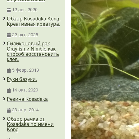
12 авг. 2020
Обзор Kosadaka Kong.
Креативная креатура.
22 окт. 2025
Силиконовый рак
Crayfish и Nimble как
способ восстановить
клев.
5 февр. 2019
Руки базуки.
14 окт. 2020
Резина Kosadaka
23 апр. 2014
Обзор рачка от
Kosadaka по имени
Kong