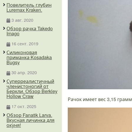
Повелитель глубин
Luremax Kraken.
3 авг. 2020
Обзор рачка Takedo
Imago
16 сент. 2019
Силиконовая
приманка Kosadaka
Bugsy
30 апр. 2020
Суперреалистичный
членистоногий от
Беркли. Обзор Berkley
Hollow Craw
Рачок имеет вес 3,15 грам
17 окт. 2025
Обзор Fanatik Larva.
Вкусная личинка для
окуня!