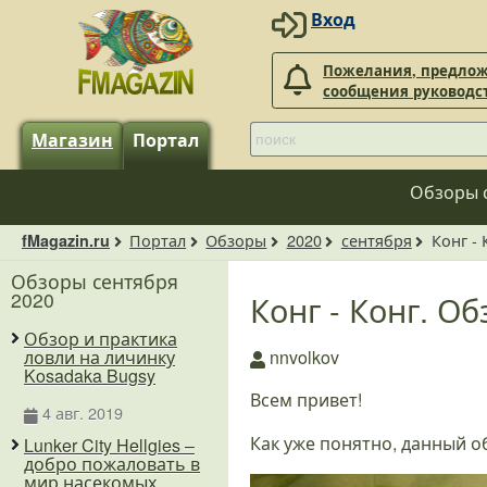
Вход
Пожелания, предлож
сообщения руководс
Магазин
Портал
Обзоры 
Портал
Обзоры
2020
сентября
Конг -
fMagazin.ru
Обзоры сентября
2020
Конг - Конг. О
Обзор и практика
nnvolkov
ловли на личинку
Kosadaka Bugsy
Всем привет!
4 авг. 2019
Как уже понятно, данный 
Lunker City Hellgies –
добро пожаловать в
мир насекомых