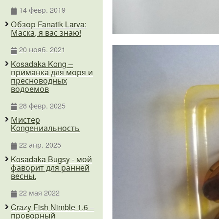
14 февр. 2019
Обзор Fanatik Larva:
Маска, я вас знаю!
20 нояб. 2021
Kosadaka Kong –
приманка для моря и
пресноводных
водоемов
28 февр. 2025
Мистер
Kongениальность
22 апр. 2025
Kosadaka Bugsy - мой
фаворит для ранней
весны.
22 мая 2022
Crazy Fish Nimble 1.6 –
проворный