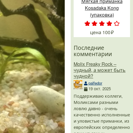
Мягкая приманка
Kosadaka Kong
(упаковка)
.
.
.
.
.
цена
100
Последние
комментарии
Molix Freaky Rock –
чудный, а может быть
чудной?
palfedor
19 окт. 2025
Поддерживаю коллеги,
Моликсами разными
ловлю давно - очень
качественно исполненные
и уловистые приманки, из
европейских определенно