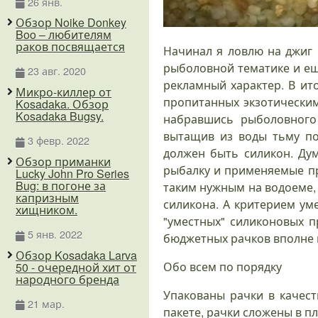
26 янв.
Обзор Noike Donkey
Boo – любителям
раков посвящается
Начинал я ловлю на джиг 
рыболовной тематике и ещ
23 авг. 2020
рекламный характер. В ит
Микро-киллер от
пропитанных экзотически
Kosadaka. Обзор
Kosadaka Bugsy.
набравшись рыболовного 
вытащив из воды тьму по
3 февр. 2022
должен быть силикон. Ду
Обзор приманки
рыбалку и применяемые пр
Lucky John Pro Series
Bug: в погоне за
таким нужным на водоеме,
капризным
силикона. А критерием ум
хищником.
"уместных" силиконовых п
5 янв. 2022
бюджетных рачков вполне м
Обзор Kosadaka Larva
Обо всем по порядку
50 - очередной хит от
народного бренда
Упакованы рачки в качест
21 мар.
пакете, рачки сложены в п