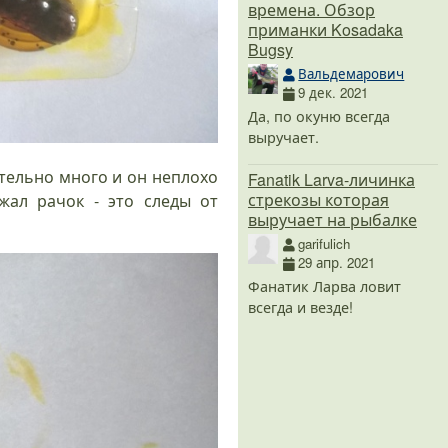
времена. Обзор
приманки Kosadaka
Bugsy
Вальдемарович
9 дек. 2021
Да, по окуню всегда
выручает.
ительно много и он неплохо
Fanatik Larva-личинка
стрекозы которая
жал рачок - это следы от
выручает на рыбалке
garifulich
29 апр. 2021
Фанатик Ларва ловит
всегда и везде!