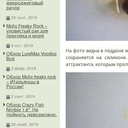
микроджиговый
рачок
23 сент. 2019
Molix Freaky Rock –
уловистый рак для
пресняка и моря
9 окт. 2019
На фото видна в поддоне м
Обзор LureMax Voodoo
сохраняется на силиконе
Bug
аттрактанта, которым проп
2 февр. 2018
Обзор Molix freaky rock
– Итальянцы в
России!
2 сент. 2019
Обзор Crazy Fish
Nimble 1.6". Не
поймать невозможно.
20 нояб. 2019