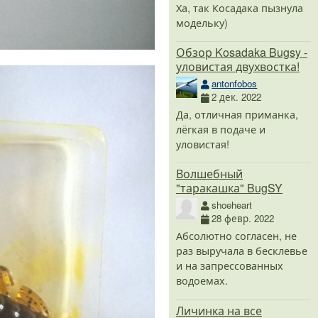
Ха, так Косадака пызнула
модельку)
Обзор Kosadaka Bugsy -
уловистая двухвостка!
antonfobos
2 дек. 2022
Да, отличная приманка,
лёгкая в подаче и
уловистая!
Волшебный
"таракашка" BugSY
shoeheart
28 февр. 2022
Абсолютно согласен, не
раз выручала в бесклевье
и на запрессованных
водоемах.
Личинка на все