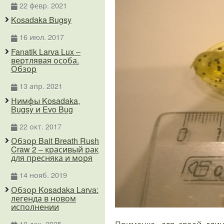
22 февр. 2021
Kosadaka Bugsy
16 июл. 2017
Fanatik Larva Lux –
вертлявая особа.
Обзор
13 апр. 2021
Нимфы Kosadaka,
Bugsy и Evo Bug
22 окт. 2017
Обзор Bait Breath Rush
Craw 2 – красивый рак
для пресняка и моря
14 нояб. 2019
Обзор Kosadaka Larva:
легенда в новом
исполнении
10 дек. 2025