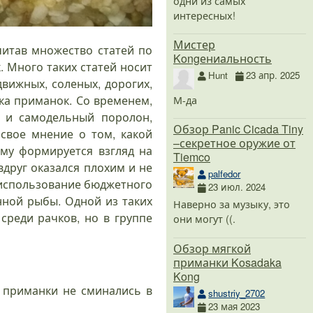
одни из самых
интересных!
Мистер
читав множество статей по
Kongениальность
 Много таких статей носит
Hunt
23 апр. 2025
вижных, соленых, дорогих,
М-да
а приманок. Со временем,
а и самодельный поролон,
Обзор Panic Cicada Tiny
свое мнение о том, какой
–секретное оружие от
му формируется взгляд на
Tiemco
друг оказался плохим и не
palfedor
 использование бюджетного
23 июл. 2024
нной рыбы. Одной из таких
Наверно за музыку, это
среди рачков, но в группе
они могут ((.
Обзор мягкой
приманки Kosadaka
Kong
ы приманки не сминались в
shustriy_2702
23 мая 2023