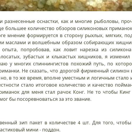
и разнесенные оснастки, как и многие рыболовы, про
е большее количество обзоров силиконовых приманок.
оге мнение формируется в сторону рыхлых, мягких, под
ми маслами и волшебным образом собирающих хищник
опыта, попробовав, как ловит нарезка из силикон
лосатых, зубастых и клыкастых хищников, я изменил 
маю у многих спиннингистов похожий путь, по которо
иманки. Не сказать, что дорогой фирменный силикон в
 но, в то же время, вполне уместным и логичным стало
естности стало итоговое количество и качество пойма
риманок для меня стал рачок Конг. Не то чтобы Кинг 
ог бы посоревноваться за это звание.
венный зип пакет в количестве 4 шт. Для того, чтоб
ластиковый мини - поддон.