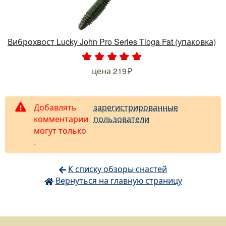
Виброхвост Lucky John Pro Series Tioga Fat (упаковка)
.
.
.
.
.
цена
219
Добавлять
зарегистрированные
комментарии
пользователи
могут только
.
К списку обзоры снастей
Вернуться на главную страницу