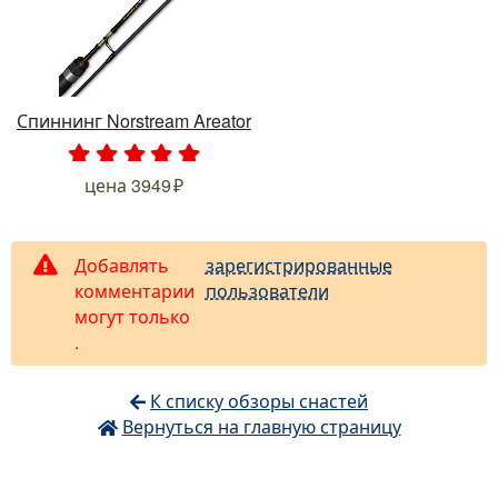
Спиннинг Norstream Areator
.
.
.
.
.
цена
3949
Добавлять
зарегистрированные
комментарии
пользователи
могут только
.
К списку обзоры снастей
Вернуться на главную страницу