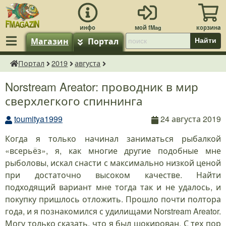
Магазин
Портал
Найти
Портал
2019
августа
fMagazin.ru
Norstream Areator: проводник в мир
сверхлегкого спиннинга
toumitya1999
24 августа 2019
Когда я только начинал заниматься рыбалкой
«всерьёз», я, как многие другие подобные мне
рыболовы, искал снасти с максимально низкой ценой
при достаточно высоком качестве. Найти
подходящий вариант мне тогда так и не удалось, и
покупку пришлось отложить. Прошло почти полтора
года, и я познакомился с удилищами Norstream Areator.
Могу только сказать, что я был шокирован. С тех пор