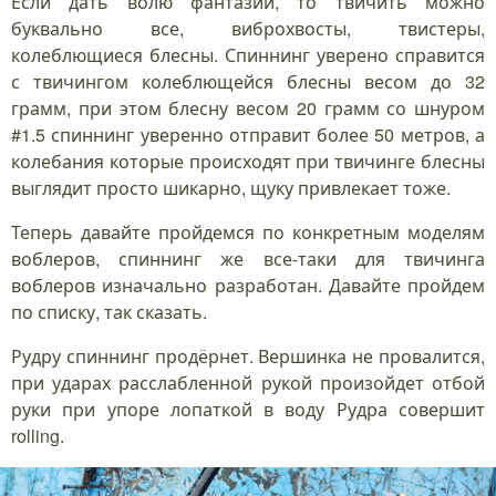
Если дать волю фантазии, то твичить можно
буквально все, виброхвосты, твистеры,
колеблющиеся блесны. Спиннинг уверено справится
с твичингом колеблющейся блесны весом до 32
грамм, при этом блесну весом 20 грамм со шнуром
#1.5 спиннинг уверенно отправит более 50 метров, а
колебания которые происходят при твичинге блесны
выглядит просто шикарно, щуку привлекает тоже.
Теперь давайте пройдемся по конкретным моделям
воблеров, спиннинг же все-таки для твичинга
воблеров изначально разработан. Давайте пройдем
по списку, так сказать.
Рудру спиннинг продёрнет. Вершинка не провалится,
при ударах расслабленной рукой произойдет отбой
руки при упоре лопаткой в воду Рудра совершит
rolling.