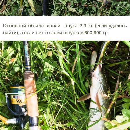
Основной объект ловли -щука 2-3 кг (если удалось
найти), а если нет то лови шнурков 600-900 гр.