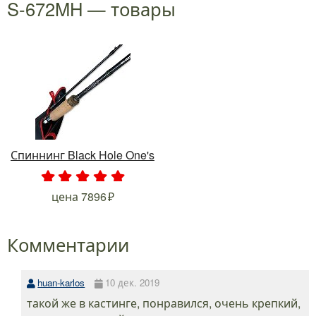
S-672MH — товары
Спиннинг Black Hole One's
.
.
.
.
.
цена
7896
Комментарии
huan-karlos
10 дек. 2019
такой же в кастинге, понравился, очень крепкий,