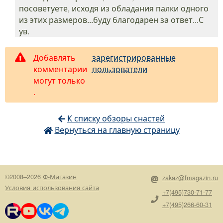
посоветуете, исходя из обладания палки одного
из этих размеров...буду благодарен за ответ...С
ув.
Добавлять
зарегистрированные
комментарии
пользователи
могут только
.
К списку обзоры снастей
Вернуться на главную страницу
©2008–2026
Ф-Магазин
zakaz@fmagazin.ru
Условия использования сайта
+7(495)730-71-77
+7(495)266-60-31