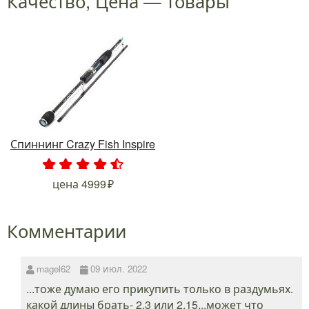
Качество, Цена — товары
Спиннинг Crazy Fish Inspire
.
.
.
.
.
цена
4999
Комментарии
magel62
09 июл. 2022
...тоже думаю его прикупить только в раздумьях.
какой длины брать- 2,3 или 2,15...может что