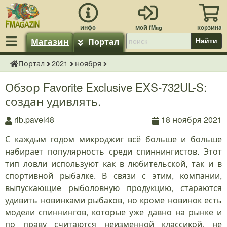
Магазин
Портал
Найти
Портал
2021
ноября
fMagazin.ru
Обзор Favorite Exclusive EXS-732UL-S:
создан удивлять.
rib.pavel48
18 ноября 2021
С каждым годом микроджиг всё больше и больше
набирает популярность среди спиннингистов. Этот
тип ловли используют как в любительской, так и в
спортивной рыбалке. В связи с этим, компании,
выпускающие рыболовную продукцию, стараются
удивить новинками рыбаков, но кроме новинок есть
модели спиннингов, которые уже давно на рынке и
по праву считаются неизменной классикой, не