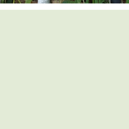
Подводя итог, хочется сказать, что Favorite Exclusive
EXS-732UL-S не имеет аналогов в своей ценовой
категории, ни по применяемым материалам, ни по
качеству сборки, ни по своей универсальности. Я, как
и многие, всегда считал, что универсальный
спиннинг - это что-то из мира фантастики и скорее
служит маркетинговым ходом производителей, но
данный спиннинг заставил меня поверить в
обратное. Он по праву стал моим любимцем, и я с
нетерпением жду следующую рыбалку, чтобы снова
насладиться ловлей этим спиннингом.
2493
2
просмотра
в начало
Вопрос модератору
Обзор Favorite Exclusive EXS-