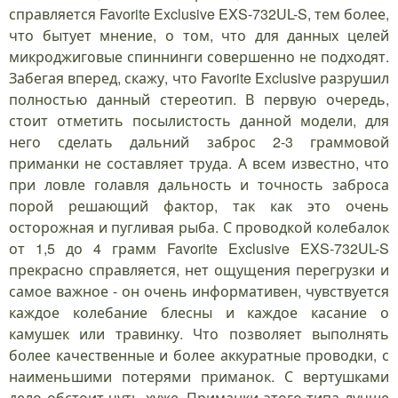
справляется Favorite Exclusive EXS-732UL-S, тем более,
что бытует мнение, о том, что для данных целей
микроджиговые спиннинги совершенно не подходят.
Забегая вперед, скажу, что Favorite Exclusive разрушил
полностью данный стереотип. В первую очередь,
стоит отметить посылистость данной модели, для
него сделать дальний заброс 2-3 граммовой
приманки не составляет труда. А всем известно, что
при ловле голавля дальность и точность заброса
порой решающий фактор, так как это очень
осторожная и пугливая рыба. С проводкой колебалок
от 1,5 до 4 грамм Favorite Exclusive EXS-732UL-S
прекрасно справляется, нет ощущения перегрузки и
самое важное - он очень информативен, чувствуется
каждое колебание блесны и каждое касание о
камушек или травинку. Что позволяет выполнять
более качественные и более аккуратные проводки, с
наименьшими потерями приманок. С вертушками
дело обстоит чуть хуже. Приманки этого типа лучше