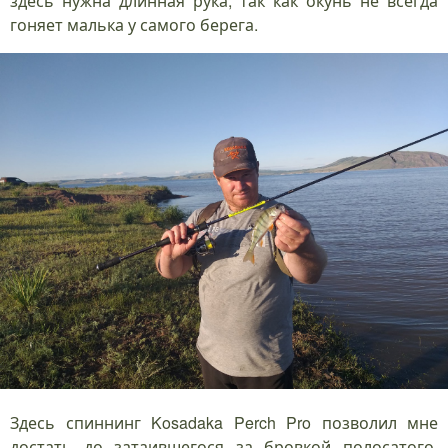
здесь нужна длинная рука, так как окунь не всегда
гоняет малька у самого берега.
Здесь спиннинг Kosadaka Perch Pro позволил мне
достать до затаившегося за бровкой полосатого,