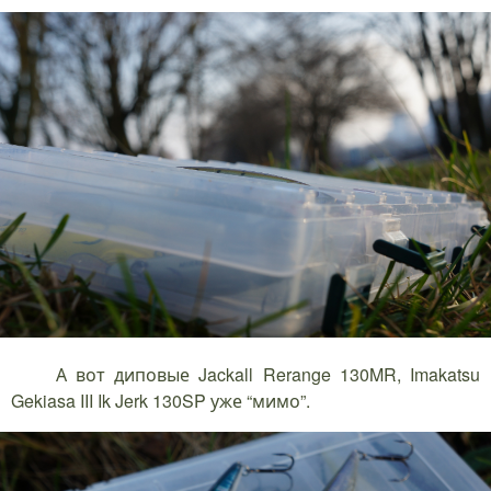
А вот диповые Jackall Rerange 130MR, Imakatsu
Gekiasa III Ik Jerk 130SP уже “мимо”.