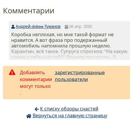
Комментарии
Андрей-drdrew-Туманов
26 апр. 2020
Коробка неплохая, но мне такой формат не
нравится. А вот фраза про подержанный
автомобиль напомнила прошлую неделю.
Карантин, всё такое. Супруга спросила: "На какую
сумму у тебя снастей?" Решили посчитать. В
розничных ценах российских магазинов вышло
почти миллион))) А ведь еще нужно!
Добавлять
зарегистрированные
комментарии
пользователи
могут только
.
К списку обзоры снастей
Вернуться на главную страницу