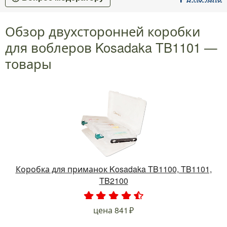
Обзор двухсторонней коробки
для воблеров Kosadaka TB1101 —
товары
Коробка для приманок Kosadaka TB1100, TB1101,
TB2100
.
.
.
.
.
цена
841