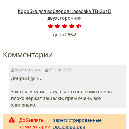
Коробка для воблеров Kosadaka TB-S31D
двухсторонняя
.
.
.
.
.
цена
256
Комментарии
kryzhanenko-rs
09 апр. 2025
Добрый день.
Заказал и купил такую, и к сожалению очень
плохо держат защелки, прям очень все
хлипенько...
Добавлять
зарегистрированные
комментарии
пользователи