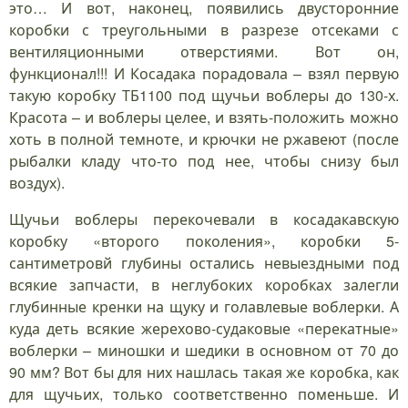
это… И вот, наконец, появились двусторонние
коробки с треугольными в разрезе отсеками с
вентиляционными отверстиями. Вот он,
функционал!!! И Косадака порадовала – взял первую
такую коробку ТБ1100 под щучьи воблеры до 130-х.
Красота – и воблеры целее, и взять-положить можно
хоть в полной темноте, и крючки не ржавеют (после
рыбалки кладу что-то под нее, чтобы снизу был
воздух).
Щучьи воблеры перекочевали в косадакавскую
коробку «второго поколения», коробки 5-
сантиметровй глубины остались невыездными под
всякие запчасти, в неглубоких коробках залегли
глубинные кренки на щуку и голавлевые воблерки. А
куда деть всякие жерехово-судаковые «перекатные»
воблерки – миношки и шедики в основном от 70 до
90 мм? Вот бы для них нашлась такая же коробка, как
для щучьих, только соответственно поменьше. И