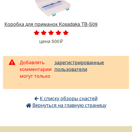
Коробка для приманок Kosadaka TB-S09
.
.
.
.
.
цена
500
Добавлять
зарегистрированные
комментарии
пользователи
могут только
.
К списку обзоры снастей
Вернуться на главную страницу