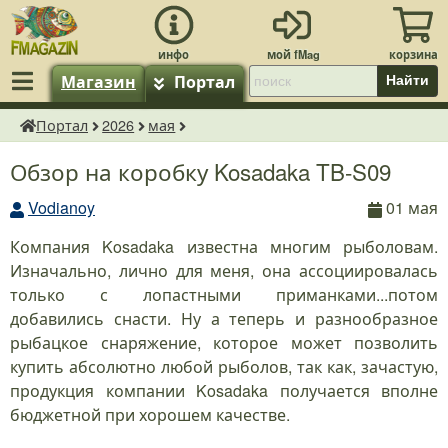
Магазин
Портал
Найти
Портал
2026
мая
fMagazin.ru
Обзор на коробку Kosadaka TB-S09
Vodianoy
01 мая
Компания Kosadaka известна многим рыболовам.
Изначально, лично для меня, она ассоциировалась
только с лопастными приманками...потом
добавились снасти. Ну а теперь и разнообразное
рыбацкое снаряжение, которое может позволить
купить абсолютно любой рыболов, так как, зачастую,
продукция компании Kosadaka получается вполне
бюджетной при хорошем качестве.