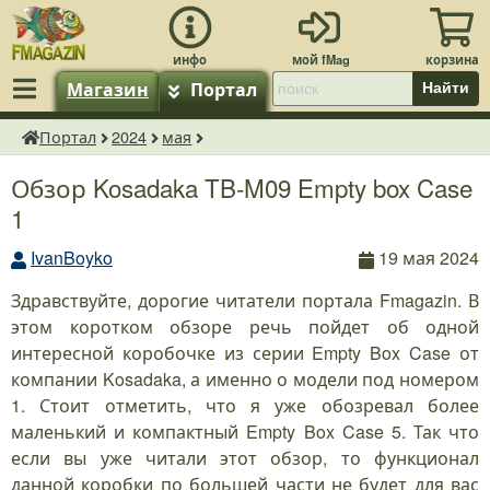
Магазин
Портал
Найти
Портал
2024
мая
fMagazin.ru
Обзор Kosadaka TB-M09 Empty box Case
1
IvanBoyko
19 мая 2024
Здравствуйте, дорогие читатели портала Fmagazin. В
этом коротком обзоре речь пойдет об одной
интересной коробочке из серии Empty Box Case от
компании Kosadaka, а именно о модели под номером
1. Стоит отметить, что я уже обозревал более
маленький и компактный Empty Box Case 5. Так что
если вы уже читали этот обзор, то функционал
данной коробки по большей части не будет для вас