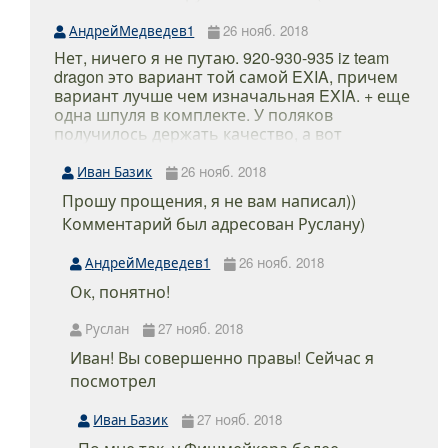
решение!), это всего лишь несколько
очевидных отличий.
АндрейМедведев1
26 нояб. 2018
Нет, ничего я не путаю. 920-930-935 iz team
dragon это вариант той самой EXIA, причем
вариант лучше чем изначальная EXIA. + еще
одна шпуля в комплекте. У поляков
получилось держать качество, а вот
допустим у SPRO с их ред блю и т.д. арками
(копии всяких риоби) выходила какая-то
Иван Базик
26 нояб. 2018
шляпа. Dragon Fishmaker II 1125i катушка за
Прошу прощения, я не вам написал))
свою цену хорошая именно в их сторону
Комментарий был адресован Руслану)
стоит смотреть при выборе джиговых
бюджеток.
АндрейМедведев1
26 нояб. 2018
Ок, понятно!
Руслан
27 нояб. 2018
Иван! Вы совершенно правы! Сейчас я
посмотрел
Иван Базик
27 нояб. 2018