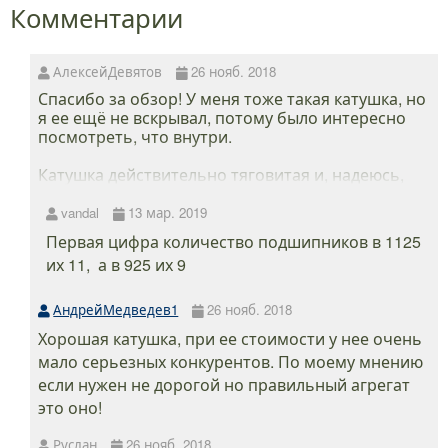
Комментарии
АлексейДевятов
26 нояб. 2018
Спасибо за обзор! У меня тоже такая катушка, но
я ее ещё не вскрывал, потому было интересно
посмотреть, что внутри.
Катушка действительно тяговитая и, надеюсь,
надежная. Моей 1 год, пока полет нормальный.
Укладка ровная, петель не бросает. Фрикцион
vandal
13 мар. 2019
действительно настраивается очень тонко. Две
Первая цифра количество подшипников в 1125
алюмин шпули и вкручивающаяся ручка - супер в
их 11, а в 925 их 9
этом бюджете.
Единственное, с чем не разобрался - это с
АндрейМедведев1
26 нояб. 2018
размерностью по версии производителя.
Хорошая катушка, при ее стоимости у нее очень
Сначала тоже брал 1125 - показалась
мало серьезных конкурентов. По моему мнению
великоватой. Продал ее и взял 925 - она вроде
такая же... Что означают цифры в маркировке
если нужен не дорогой но правильный агрегат
так и осталось загадкой :)
это оно!
Руслан
26 нояб. 2018