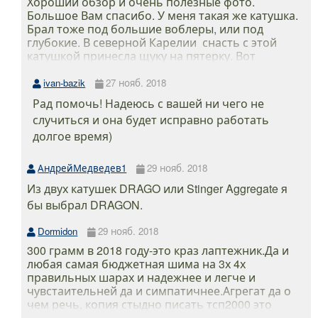
Хороший обзор и очень полезные фото.
Большое Вам спасибо. У меня такая же катушка.
Брал тоже под большие воблеры, или под
глубокие. В северной Карелии снасть с этой
катушкой принесла щуку на пятерку. Вот
уж два сезона и пока полет нормальный, тьфу-
тьфу-тьфу. Думаю чтоб и далее было так же,
ivan-bazik
27 нояб. 2018
надо будет профилактику сделать зимой.
Рад помочь! Надеюсь с вашей ни чего не
случиться и она будет исправно работать
долгое время)
АндрейМедведев1
29 нояб. 2018
Из двух катушек DRAGO или Stinger Aggregate я
бы выбрал DRAGON.
Dormidon
29 нояб. 2018
300 грамм в 2018 году-это краз лаптежник.Да и
любая самая бюджетная шима на 3х 4х
правильных шарах и надежнее и легче и
чувстаительней да и симпатичнее.Агрегат да о
чем речь, копия стыдно писать тсп2000 это
маразм копировать у китайцев.Ну а так все