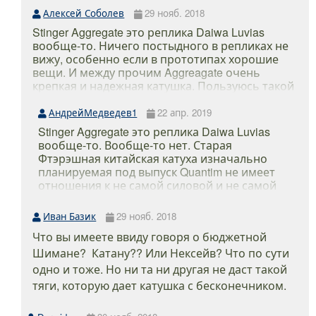
живут по деньгам,уж извините но эксия 2900
Алексей Соболев
29 нояб. 2018
стоит тут порой я б не купил ни эту ни агрегат.А
Stinger Aggregate это реплика Daiwa Luvias
если умеет кто ебей пользоваться купите с аука
вообще-то. Ничего постыдного в репликах не
бу твин тыщ за 6 и наслаждайтесь.
вижу, особенно если в прототипах хорошие
вещи. И между прочим Aggreagate очень
крепкая и надежная катушка. Пользуюсь такой
уже больше двух лет - никаких проблем.
Менять на что-то, не собираюсь. Не говорю,
АндрейМедведев1
22 апр. 2019
что на неизвестный Dragon (эта марка
Stinger Aggregate это реплика Daiwa Luvias
действительно мне не знакома и ругать или
вообще-то. Вообще-то нет. Старая
хвалить не могу), но ни на что другое не
Фтэрэшная китайская катуха изначально
собираюсь. Зачем? Отличная мощная
планируемая под выпуск Quantim не имеет
катушка. В металлическом корпусе, кстати
отношения к не самой силовой и не самой
говоря.
надежной дайвовской лувиас. Собственно в
квантум она так и не попала, а вот в агрегат
Иван Базик
29 нояб. 2018
попала со всеми вытекающими :). И между
Что вы имеете ввиду говоря о бюджетной
прочим металлический корпус китайцев это
не панацея, всякие ЭКоды с отломанными и
Шимане? Катану?? Или Нексейв? Что по сути
треснутыми корпусами я встречал. Опыт
одно и тоже. Но ни та ни другая не даст такой
ловли на тяжелый джиг подсказывает, что
тяги, которую дает катушка с бесконечником.
мощность агрегатов в целом тоже оставляет
желать лучшего как и "неубиваемость"...Но