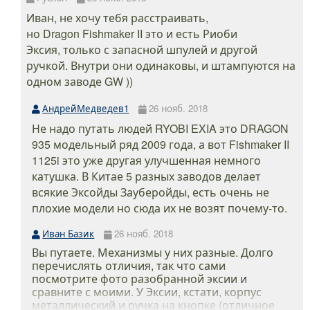
Иван, не хочу тебя расстраивать,
но Dragon Fishmaker II это и есть Риоби
Эксия, только с запасной шпулей и другой
ручкой. Внутри они одинаковы, и штампуются на
одном заводе GW ))
АндрейМедведев1
26 нояб. 2018
Не надо путать людей RYOBI EXIA это DRAGON
935 модельный ряд 2009 года, а вот Fishmaker II
1125i это уже другая улучшенная немного
катушка. В Китае 5 разных заводов делает
всякие Эксойды Зауберойды, есть очень не
плохие модели но сюда их не возят почему-то.
Иван Базик
26 нояб. 2018
Вы путаете. Механизмы у них разные. Долго
перечислять отличия, так что сами
посмотрите фото разобранной эксии и
сравните с моими. У Эксии, кстати, корпус
металлический и ручка на кнопке (отличное