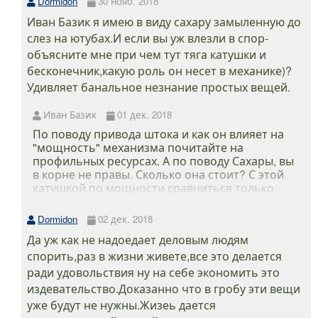
Dormidon
30 нояб. 2018
если катушка нравится и устраивает это все
определяет. ПС Ловлю Твин повер симано
Иван Базик я имею в виду сахару замыленную до
2002 ПГ года тяжелым джигом 50+ на
слез на ютубах.И если вы уж влезли в спор-
протяжении 15 лет никаких проблем :)
объясните мне при чем тут тяга катушки и
бесконечник,какую роль он несет в механике)?
Удивляет банальное незнание простых вещей.
Иван Базик
01 дек. 2018
По поводу привода штока и как он влияет на
"мощность" механизма почитайте на
профильных ресурсах. А по поводу Сахары, вы
в корне не правы. Сколько она стоит? С этой
катушкой по мощности сравниться только
модель Sahara 4000FI с низкой передаткой, но
стоит она 7500 и весит 295г! Разница в весе 5г
Dormidon
02 дек. 2018
а в цене 3000 - отличное решение.
Да уж как не надоедает деловым людям
Кординальное отличие сахары, только в
ведущей шестерне, она там мощнее и
спорить,раз в жизни живете,все это делается
надежнее, и в подшипнике, который в
ради удовольствия ну на себе экономить это
хвоставике ведомой стоит, а в остальном
издевательство.Доказанно что в гробу эти вещи
переоцененная катушка, как и многие катушки
уже будут не нужны.Жизеь дается
Шимано.