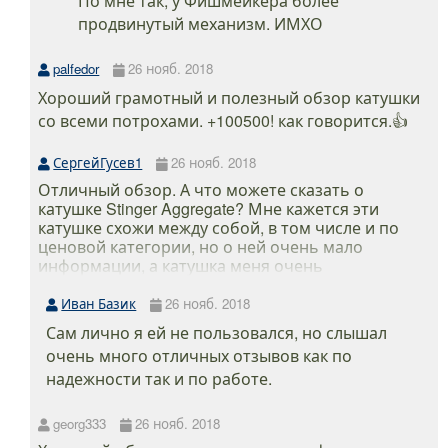
По мне так, у Фишмейкера более
продвинутый механизм. ИМХО
palfedor
26 нояб. 2018
Хороший грамотный и полезный обзор катушки
со всеми потрохами. +100500! как говорится.👍
СергейГусев1
26 нояб. 2018
Отличный обзор. А что можете сказать о
катушке Stinger Aggregate? Мне кажется эти
катушке схожи между собой, в том числе и по
ценовой категории, но о ней очень мало
информации, а катушка меня очень
заинтересовала. Брать RYOBI EXIA у меня
желание пропало после многочисленных
Иван Базик
26 нояб. 2018
негативных отзывах о качестве их изготовления
Сам лично я ей не пользовался, но слышал
в настоящее время.
очень много отличных отзывов как по
надежности так и по работе.
georg333
26 нояб. 2018