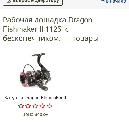
в начало
Вопрос модератору
Рабочая лошадка Dragon
Fishmaker II 1125i с
бесконечником. — товары
Катушка Dragon Fishmaker II
.
.
.
.
.
цена
6408