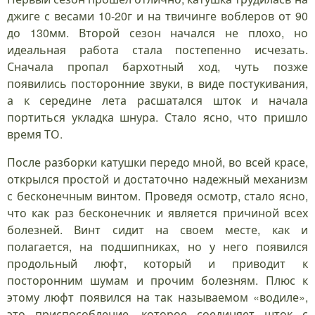
джиге с весами 10-20г и на твичинге воблеров от 90
до 130мм. Второй сезон начался не плохо, но
идеальная работа стала постепенно исчезать.
Сначала пропал бархотный ход, чуть позже
появились посторонние звуки, в виде постукивания,
а к середине лета расшатался шток и начала
портиться укладка шнура. Стало ясно, что пришло
время ТО.
После разборки катушки передо мной, во всей красе,
открылся простой и достаточно надежный механизм
с бесконечным винтом. Проведя осмотр, стало ясно,
что как раз бесконечник и является причиной всех
болезней. Винт сидит на своем месте, как и
полагается, на подшипниках, но у него появился
продольный люфт, который и приводит к
посторонним шумам и прочим болезням. Плюс к
этому люфт появился на так называемом «водиле»,
это приспособление, которое соединяет шток с