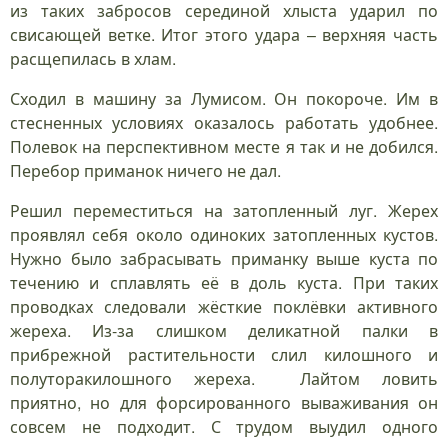
из таких забросов серединой хлыста ударил по
свисающей ветке. Итог этого удара – верхняя часть
расщепилась в хлам.
Сходил в машину за Лумисом. Он покороче. Им в
стесненных условиях оказалось работать удобнее.
Полевок на перспективном месте я так и не добился.
Перебор приманок ничего не дал.
Решил переместиться на затопленный луг. Жерех
проявлял себя около одиноких затопленных кустов.
Нужно было забрасывать приманку выше куста по
течению и сплавлять её в доль куста. При таких
проводках следовали жёсткие поклёвки активного
жереха. Из-за слишком деликатной палки в
прибрежной растительности слил килошного и
полуторакилошного жереха. Лайтом ловить
приятно, но для форсированного вываживания он
совсем не подходит. С трудом выудил одного