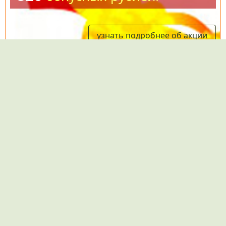
узнать подробнее об акции
Универсальный бюджетный
спиннинг Kosadaka Safir 270 ML 5-
25 г — товары
Спиннинг Kosadaka Safir