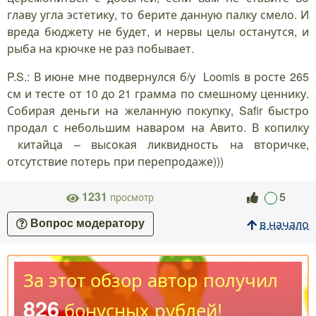
главу угла эстетику, то берите данную палку смело. И
вреда бюджету не будет, и нервы целы останутся, и
рыба на крючке не раз побывает.
P.S.: В июне мне подвернулся б/у Loomis в росте 265
см и тесте от 10 до 21 грамма по смешному ценнику.
Собирая деньги на желанную покупку, Safir быстро
продал с небольшим наваром на Авито. В копилку
китайца – высокая ликвидность на вторичке,
отсутствие потерь при перепродаже)))
1231
5
просмотр
в начало
Вопрос модератору
За этот обзор автор получил
826
бонусных рублей!