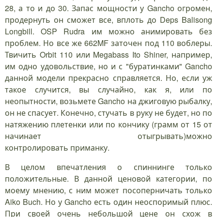
28, а то и до 30. Запас мощности у Gancho огромен,
продернуть он сможет все, вплоть до Deps Balisong
Longbill. OSP Rudra им можно анимировать без
проблем. Но все же 662MF заточен под 110 воблеры.
Твичить Orbit 110 или Megabass Ito Shiner, например,
им одно удовольствие, но и с "буратинками" Gancho
данной модели прекрасно справляется. Но, если уж
такое случится, вы случайно, как я, или по
неопытности, возьмете Gancho на джиговую рыбалку,
он не спасует. Конечно, стучать в руку не будет, но по
натяжению плетенки или по кончику (грамм от 15 от
начинает отыгрывать)можно
контролировать приманку.
В целом впечатления о спиннинге только
положительные. В данной ценовой категории, по
моему мнению, с ним может посоперничать только
Aiko Buch. Но у Gancho есть один неоспоримый плюс.
При своей очень небольшой цене он схож в