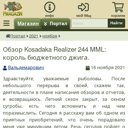
Магазин
Портал
Найти
Портал
2021
ноября
fMagazin.ru
Обзор Kosadaka Realizer 244 MML:
король бюджетного джига.
Вальдемарович
16 ноября 2021
Здравствуйте, уважаемые рыболовы. После
небольшого перерыва в своей, скажем так,
деятельности в плане написания обзоров и отчетов,
я возвращаюсь. Летний сезон закрыт, за окном
сугробы, есть чего вспомнить и над чем
поразмыслить. Сегодня я расскажу вам об одном из
приятных приобретений, что очень порадовало
меня уже минувшим летом. Речь сегодня пойдет о