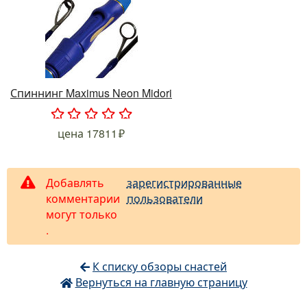
Спиннинг Maximus Neon Midori
.
.
.
.
.
цена
17811
Добавлять
зарегистрированные
комментарии
пользователи
могут только
.
К списку обзоры снастей
Вернуться на главную страницу