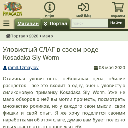
Магазин
Портал
Найти
Портал
2020
мая
fMagazin.ru
Уловистый СЛАГ в своем роде -
Kosadaka Sly Worm
ramil.1zmaylov
08 мая 2020
Отличная уловистость, небольшая цена, обилие
расцветок - все это входит в одну, очень уловистую
силиконовую приманку Kosadaka Sly Worm. Уже не
мало обзоров о ней вы могли прочесть, посмотреть
множество роликов, но у каждого свои мысли, свои
фишки и свой опыт. Я же хочу поделится своими
наработками об этом слаге, думаю вам будет полезно
и вы узнаете что-то новое для себя.