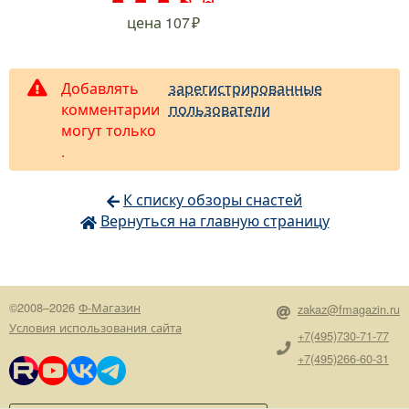
.
.
.
.
.
цена
107
Добавлять
зарегистрированные
комментарии
пользователи
могут только
.
К списку обзоры снастей
Вернуться на главную страницу
©2008–2026
Ф-Магазин
zakaz@fmagazin.ru
Условия использования сайта
+7(495)730-71-77
+7(495)266-60-31