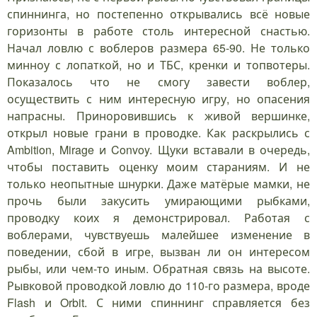
спиннинга, но постепенно открывались всё новые
горизонты в работе столь интересной снастью.
Начал ловлю с воблеров размера 65-90. Не только
минноу с лопаткой, но и ТБС, кренки и топвотеры.
Показалось что не смогу завести воблер,
осуществить с ним интересную игру, но опасения
напрасны. Приноровившись к живой вершинке,
открыл новые грани в проводке. Как раскрылись с
Ambition, Mirage и Convoy. Щуки вставали в очередь,
чтобы поставить оценку моим стараниям. И не
только неопытные шнурки. Даже матёрые мамки, не
прочь были закусить умирающими рыбками,
проводку коих я демонстрировал. Работая с
воблерами, чувствуешь малейшее изменение в
поведении, сбой в игре, вызван ли он интересом
рыбы, или чем-то иным. Обратная связь на высоте.
Рывковой проводкой ловлю до 110-го размера, вроде
Flash и Orbit. С ними спиннинг справляется без