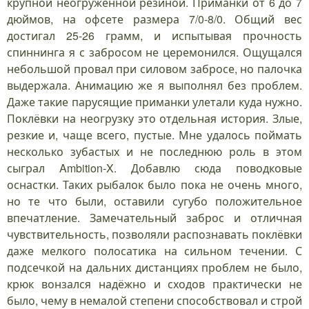
крупной неогруженной резиной. Приманки от 6 до 7
дюймов, на офсете размера 7/0-8/0. Общий вес
достигал 25-26 грамм, и испытывая прочность
спиннинга я с забросом не церемонился. Ощущался
небольшой провал при силовом забросе, но палочка
выдержала. Анимацию же я выполнял без проблем.
Даже такие парусящие приманки улетали куда нужно.
Поклёвки на неогрузку это отдельная история. Злые,
резкие и, чаще всего, пустые. Мне удалось поймать
несколько зубастых и не последнюю роль в этом
сыграл Ambition-X. Добавлю сюда поводковые
оснастки. Таких рыбалок было пока не очень много,
но те что были, оставили сугубо положительное
впечатление. Замечательный заброс и отличная
чувствительность, позволяли распознавать поклёвки
даже мелкого полосатика на сильном течении. С
подсечкой на дальних дистанциях проблем не было,
крюк вонзался надёжно и сходов практически не
было, чему в немалой степени способствовал и строй