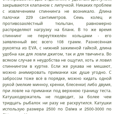
закрываются клапаном с липучкой. Никаких проблем
с извлечением спиннинга не возникало. Длина
палочки 229 сантиметров. Семь колец и
противозахлёстный тюльпан, равномерно
распределяют нагрузку на бланк. В то же время
спиннинг не переутяжелён кольцами - его
заявленный вес всего 108 грамм. Разнесённая
рукоятка из EVA, с нижней зажимной гайкой, длина
удобна как для ловли джигом, так и для твичинга. Во
всяком случае я неудобства не ощутил, хоть и ловил
спиннингом в куртке. Если же рукава не мешают,
можно анимировать приманки как душе угодно. С
забросом тоже всё в порядке, можно кидать одной
рукой (мелкие минноу, кренки, блесенки) либо двумя,
при ловле на приманки под верхнюю границу теста.
Катушкодержатель не подводит, за более чем
тридцать рыбалок ни разу не раскрутился. Катушки
использую размера 2500 по Daiwa и 2500-3000 по