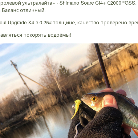
олевой ультралайта» - Shimano Soare Ci4+ С2000PGSS.
 Баланс отличный.
ul Upgrade X4 в 0.25# толщине, качество проверено вр
равляться покорять водоёмы!