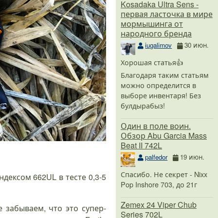
Kosadaka Ultra Sens -
первая ласточка в мире
мормышинга от
народного бренда
iugalimov
30 июн.
Хорошая статья👍
Благодаря таким статьям
можно определится в
выборе инвентаря! Без
булдырабыз!
Один в поле воин.
Обзор Abu Garcia Mass
Beat II 742L
palfedor
19 июн.
Спасибо. Не секрет - Nixx
ндексом 662UL в тесте 0,3-5
Pop Inshore 703, до 21г
Zemex 24 Viper Chub
е забываем, что это супер-
Series 702L