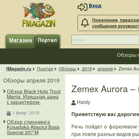
Вход
Пожелания, предлож
сообщения руководс
Магазин
Портал
Обзоры 
Портал
Обзоры
2019
апреля
Zemex Au
fMagazin.ru
Обзоры апреля 2019
Zemex Aurora –
Обзор Black Hole Trout
Mania. Изящная дама
Hardy
с характером.
1 февр. 2019
Приветствую вас дорогие
Обзор спиннинга
Речь пойдет о форелевом
Kosadaka Absolut Bass
Special 207 M
при ловле разных видов рыб