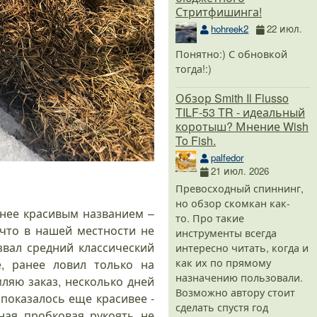
Стритфишинга!
hohreek2
22 июл.
Понятно:) С обновкой
тогда!:)
Обзор Smith Il Flusso
TILF-53 TR - идеальный
коротыш? Мнение Wish
To Fish.
palfedor
21 июл. 2026
Превосходный спиннинг,
но обзор скомкан как-
енее красивым названием –
то. Про такие
 что в нашей местности не
инструменты всегда
звал средний классический
интересно читать, когда и
как их по прямому
е, ранее ловил только на
назначению пользовали.
ляю заказ, несколько дней
Возможно автору стоит
показалось еще красивее -
сделать спустя год
ная пробковая рукоять не