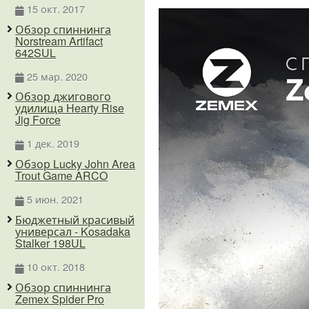
15 окт. 2017
Обзор спиннинга
Norstream Artifact
642SUL
25 мар. 2020
Обзор джигового
удилища Hearty Rise
Jig Force
1 дек. 2019
Обзор Lucky John Area
Trout Game ARCO
5 июн. 2021
Бюджетный красивый
универсал - Kosadaka
Stalker 198UL
10 окт. 2018
Обзор спиннинга
Zemex Spider Pro