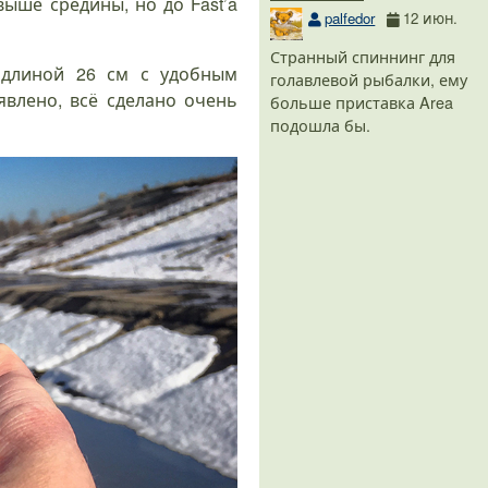
выше средины, но до Fast’a
palfedor
12 июн.
Странный спиннинг для
ь длиной 26 см с удобным
голавлевой рыбалки, ему
влено, всё сделано очень
больше приставка Area
подошла бы.