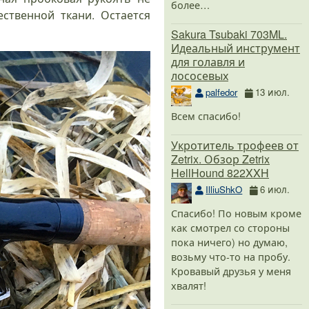
более…
ственной ткани. Остается
Sakura Tsubaki 703ML.
Идеальный инструмент
для голавля и
лососевых
palfedor
13 июл.
Всем спасибо!
Укротитель трофеев от
Zetrix. Обзор Zetrix
HellHound 822XXH
IlliuShkO
6 июл.
Спасибо! По новым кроме
как смотрел со стороны
пока ничего) но думаю,
возьму что-то на пробу.
Кровавый друзья у меня
хвалят!