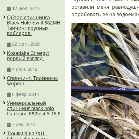
оставили меня равнодушн
12 июл. 2018
опробовать её на водоемах
Обзор спиннинга
Black Hole Swift 682MH.
Твичинг крупных
воблеров.
22 сент. 2020
Kosadaka Cinergy:
первый взгляд.
4 июн. 2012
Спиннинг. Тройники.
Форель
6 февр. 2014
Универсальный
спиннинг black hole
hurricane 682m 4,5-15,5
7 дек. 2016
Troutist X 632XUL.
Обзор флагмана