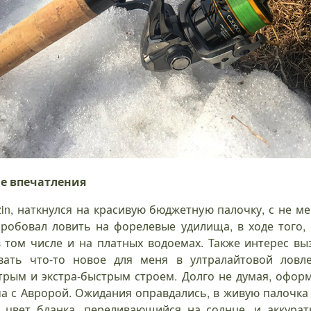
ые впечатления
zin, наткнулся на красивую бюджетную палочку, с не м
 пробовал ловить на форелевые удилища, в ходе того,
 том числе и на платных водоемах. Также интерес вы
вать что-то новое для меня в ултралайтовой ловл
рым и экстра-быстрым строем. Долго не думая, оформ
ча с Авророй. Ожидания оправдались, в живую палочка 
 цвет бланка, переливающийся на солнце, и аккурат