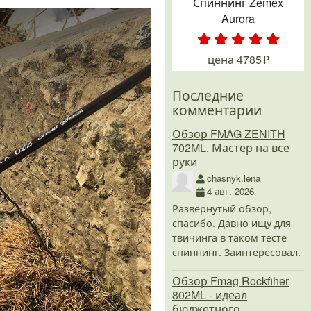
Спиннинг Zemex
Aurora
.
.
.
.
.
цена
4785
Последние
комментарии
Обзор FMAG ZENITH
702ML. Мастер на все
руки
chasnyk.lena
4 авг. 2026
Развёрнутый обзор,
спасибо. Давно ищу для
твичинга в таком тесте
спиннинг. Заинтересовал.
Обзор Fmag Rockfiher
802ML - идеал
бюджетного