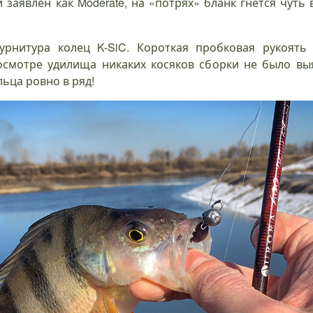
заявлен как Moderate, на «потрях» бланк гнётся чуть 
урнитура колец K-SiC. Короткая пробковая рукоят
осмотре удилища никаких косяков сборки не было выя
льца ровно в ряд!