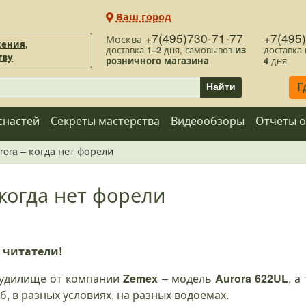
Ваш город
+7(495)730-71-77
+7(495
Москва
ения,
доставка
1–2
дня, самовывоз
из
доставка
тву
розничного магазина
4
дня
Г
Найти
снастей
Секреты мастерства
Видеообзоры
Отчёты о
rora – когда нет форели
 когда нет форели
 читатели!
 удилище от компании
Zemex
– модель
Aurora 622UL
, а
, в разных условиях, на разных водоемах.