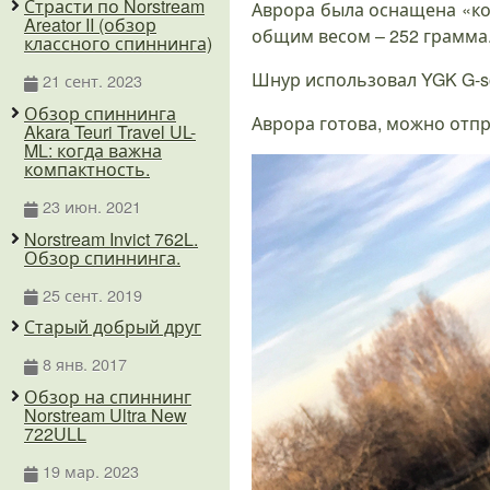
Страсти по Norstream
Аврора была оснащена «кор
Areator II (обзор
общим весом – 252 грамма.
классного спиннинга)
Шнур использовал YGK G-so
21 сент. 2023
Обзор спиннинга
Аврора готова, можно отп
Akara Teuri Travel UL-
ML: когда важна
компактность.
23 июн. 2021
Norstream Invict 762L.
Обзор спиннинга.
25 сент. 2019
Старый добрый друг
8 янв. 2017
Обзор на спиннинг
Norstream Ultra New
722ULL
19 мар. 2023