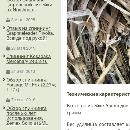
форелевой линейки
от Norstream
5 июн. 2025
Отзыв на спиннинг
Graphiteleader Rivolta.
Всегда под рукой!
27 мая 2019
Спиннинг Kosadaka
Mercenary 240 3-16
21 авг. 2013
Обзор спиннинга
Forsage Mr. Fox (2.29м;
1-12г)
Технические характерис
7 сент. 2019
Всего в линейке Aurora две
Обзор спиннинга
грамм.
после 2-х лет
использования.
Zemex Solid 812ML
Вес удилища составляет 90