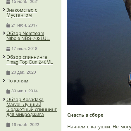
15 нояб. 2021
Знакомство с
Мустангом
21 июн. 2017
Обзор Norstream
Nibble NBS-702LUL.
17 июл. 2018
Обзор спиннинга
Fmag Top Gun 240ML
20 дек. 2020
По коням!
30 июн. 2014
Обзор Kosadaka
Marvel. Лучший
бюджетный спиннинг
для микроджига
Снасть в сборе
16 нояб. 2022
Начнем с катушки. Не мог