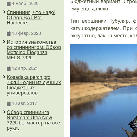
бюджетный вариант. Строй 
4 нояб. 2020
ему еще далеко.
Спиннинг, что надо!
Обзор BAT Pro
Тип вершинки Тубуляр, ф
Hardcore.
катушкодержателем. При 
16 февр. 2023
аккуратно, лак на месте, ко
История знакомства
со спиннингом. Обзор
Mottomo Eleganza
MELS-732L.
12 апр. 2021
Kosadaka perch pro
732ul - один из лучших
бюджетных
универсалов
16 авг. 2017
Обзор спиннинга
Norstream Ultra New
722ULL: мастер на все
руки.