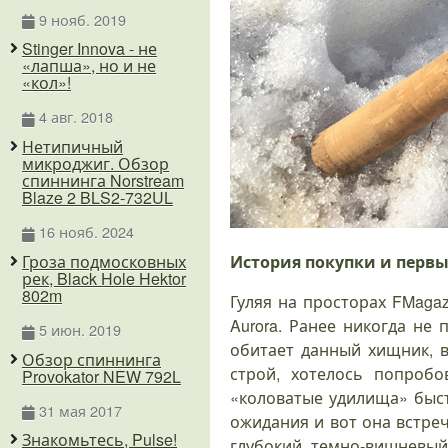
9 нояб. 2019
Stinger Innova - не
«лапша», но и не
«кол»!
4 авг. 2018
Нетипичный
микроджиг. Обзор
спиннинга Norstream
Blaze 2 BLS2-732UL
16 нояб. 2024
Гроза подмосковных
История покупки и перв
рек, Black Hole Hektor
802m
Гуляя на просторах FMaga
Aurora. Ранее никогда не
5 июн. 2019
обитает данный хищник, в
Обзор спиннинга
строй, хотелось попробо
Provokator NEW 792L
«коловатые удилища» быст
31 мая 2017
ожидания и вот она встре
Знакомьтесь, Pulse!
глубокий темно-вишневый