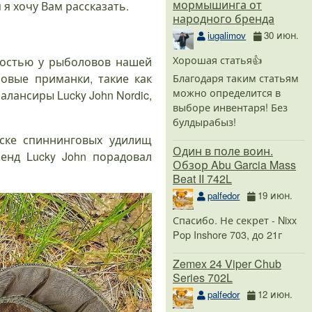
мормышинга от
 я хочу Вам рассказать.
народного бренда
iugalimov
30 июн.
Хорошая статья👍
ностью у рыболовов нашей
Благодаря таким статьям
овые приманки, такие как
можно определится в
лансиры Lucky John Nordic,
выборе инвентаря! Без
булдырабыз!
ске спиннинговых удилищ
Один в поле воин.
енд Lucky John порадовал
Обзор Abu Garcia Mass
Beat II 742L
palfedor
19 июн.
Спасибо. Не секрет - Nixx
Pop Inshore 703, до 21г
Zemex 24 Viper Chub
Series 702L
palfedor
12 июн.