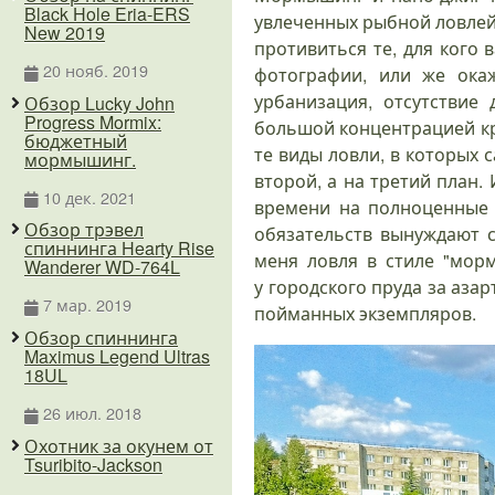
Black Hole Eria-ERS
увлеченных рыбной ловлей.
New 2019
противиться те, для кого 
20 нояб. 2019
фотографии, или же окаж
урбанизация, отсутствие
Обзор Lucky John
Progress Mormix:
большой концентрацией кр
бюджетный
те виды ловли, в которых 
мормышинг.
второй, а на третий план.
10 дек. 2021
времени на полноценные 
Обзор трэвел
обязательств вынуждают 
спиннинга Hearty Rise
меня ловля в стиле "мор
Wanderer WD-764L
у городского пруда за аза
7 мар. 2019
пойманных экземпляров.
Обзор спиннинга
Maximus Legend Ultras
18UL
26 июл. 2018
Охотник за окунем от
Tsuribito-Jackson