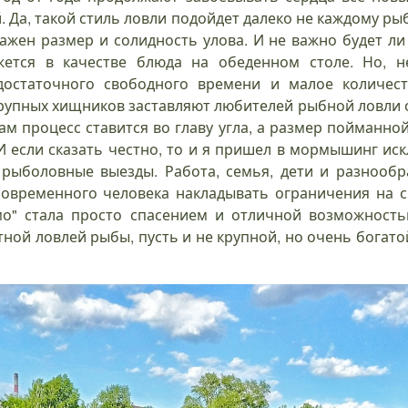
 Да, такой стиль ловли подойдет далеко не каждому ры
важен размер и солидность улова. И не важно будет ли
ется в качестве блюда на обеденном столе. Но, н
 достаточного свободного времени и малое количес
упных хищников заставляют любителей рыбной ловли 
сам процесс ставится во главу угла, а размер пойманно
 И если сказать честно, то и я пришел в мормышинг ис
рыболовные выезды. Работа, семья, дети и разнообр
современного человека накладывать ограничения на с
мо" стала просто спасением и отличной возможность
ртной ловлей рыбы, пусть и не крупной, но очень богат