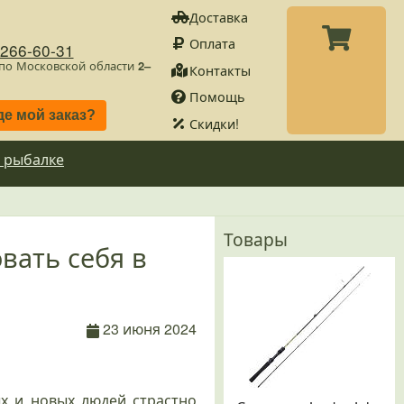
Доставка
Оплата
)266-60-31
 по Московской области
2–
Контакты
Помощь
де мой заказ?
Скидки!
 рыбалке
Товары
овать себя в
23 июня 2024
х и новых людей страстно