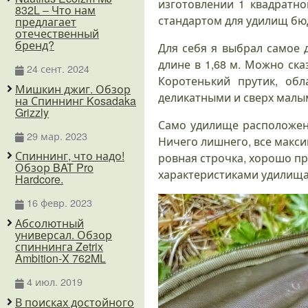
изготовлении 1 квадратн
832L – Что нам
стандартом для удилищ бю
предлагает
отечественный
бренд?
Для себя я выбрал самое д
длине в 1,68 м. Можно ск
24 сент. 2024
Коротенький прутик, о
Мишкин джиг. Обзор
деликатными и сверх малы
на Спиннинг Kosadaka
Grizzly
Само удилище расположено
29 мар. 2023
Ничего лишнего, все макси
Спиннинг, что надо!
ровная строчка, хорошо пр
Обзор BAT Pro
характеристиками удилища
Hardcore.
16 февр. 2023
Абсолютный
универсал. Обзор
спиннинга Zetrix
Ambition-X 762ML
4 июл. 2019
В поисках достойного