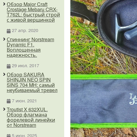
Обзор Major Craft
Crostage Mebaru CRX-
T762L: быстрый строй
с живой вершинкой
27 апр. 2020
Спиннинг Norstream
Dynamic F1.
Воплощенная
надежность.
29 июл. 2017
Обзор SAKURA
SHINJIN NEO SPIN
SINS 704 MH: самый
неубиваемый тревел
7 июн. 2021
Troutist X 632XUL.
Обзор флагмана
форелевой линейки
от Norstream
5 июн. 2025