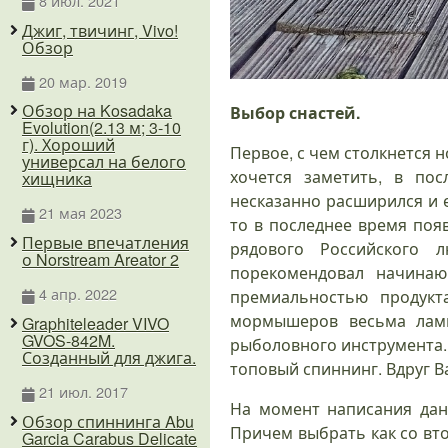
8 июл. 2021
Джиг, твичинг, Vivo!
Обзор
20 мар. 2019
Обзор на Kosadaka
Выбор снастей.
Evolution(2.13 м; 3-10
г). Хороший
Первое, с чем столкнется 
универсал на белого
хочется заметить, в по
хищника
несказанно расширился и 
21 мая 2023
то в последнее время поя
Первые впечатления
рядового Российского 
о Norstream Areator 2
порекомендовал начина
4 апр. 2022
премиальностью продукт
мормышеров весьма ламп
Graphiteleader VIVO
GVOS-842M.
рыболовного инструмента. 
Созданный для джига.
топовый спиннинг. Вдруг В
21 июл. 2017
На момент написания дан
Обзор спиннинга Abu
Причем выбрать как со вт
Garcia Carabus Delicate