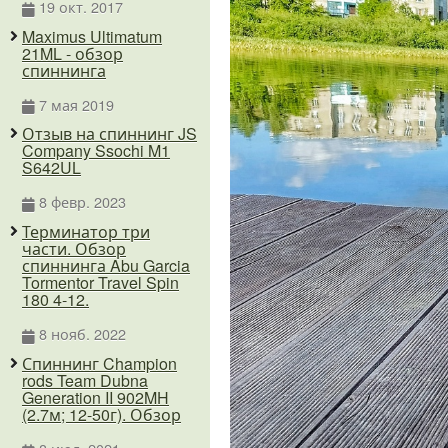
19 окт. 2017
Maximus Ultimatum
21ML - обзор
спиннинга
7 мая 2019
Отзыв на спиннинг JS
Company Ssochi M1
S642UL
8 февр. 2023
Терминатор три
части. Обзор
спиннинга Abu Garcia
Tormentor Travel Spin
180 4-12.
8 нояб. 2022
Спиннинг Champion
rods Team Dubna
Generation II 902MH
(2.7м; 12-50г). Обзор