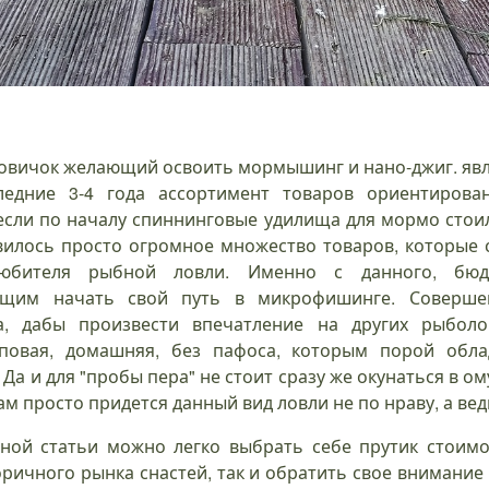
новичок желающий освоить мормышинг и нано-джиг. явл
следние 3-4 года ассортимент товаров ориентирова
если по началу спиннинговые удилища для мормо стои
вилось просто огромное множество товаров, которые
любителя рыбной ловли. Именно с данного, бю
ющим начать свой путь в микрофишинге. Совершен
а, дабы произвести впечатление на других рыболов
овая, домашняя, без пафоса, которым порой обла
Да и для "пробы пера" не стоит сразу же окунаться в ом
ам просто придется данный вид ловли не по нраву, а вед
ной статьи можно легко выбрать себе прутик стоимос
оричного рынка снастей, так и обратить свое внимание