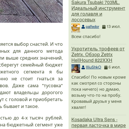
Sakura Tsubaki 703ML.
Идеальный инструмент
для голавля и
лососевых
palfedor
13 июл.
Всем спасибо!
яется выбор снастей. И что
Укротитель трофеев от
нных для данного метода
Zetrix. Обзор Zetrix
ли выше средних значений,
HellHound 822XXH
 сберегут семейный бюджет
IlliuShkO
6 июл.
джетного сегмента я бы
Спасибо! По новым кроме
но не стоит гнаться за
как смотрел со стороны
ов. Даже сама "тусовка"
пока ничего) но думаю,
дают владельцы дорогого
возьму что-то на пробу.
ут с головой и приобретать
Кровавый друзья у меня
ь бывает и такое.
хвалят!
тью до 4-х тысяч рублей.
Kosadaka Ultra Sens -
 на бюджетный сегмент уже
первая ласточка в мире