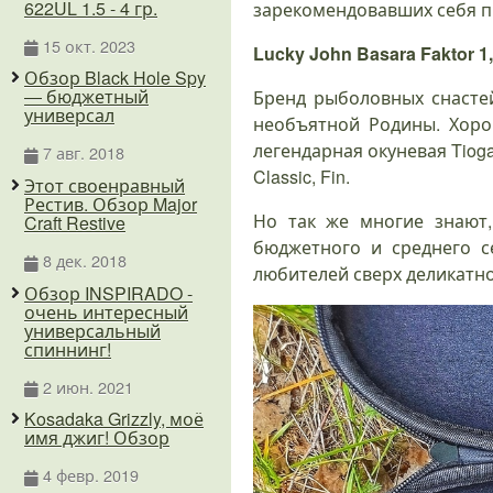
622UL 1.5 - 4 гр.
зарекомендовавших себя пр
15 окт. 2023
Lucky John Basara Faktor 1
Обзор Black Hole Spy
— бюджетный
Бренд рыболовных снасте
универсал
необъятной Родины. Хоро
легендарная окуневая Tiog
7 авг. 2018
Classic, Fin.
Этот своенравный
Рестив. Обзор Major
Но так же многие знают
Craft Restive
бюджетного и среднего с
8 дек. 2018
любителей сверх деликатно
Обзор INSPIRADO -
очень интересный
универсальный
спиннинг!
2 июн. 2021
Kosadaka Grizzly, моё
имя джиг! Обзор
4 февр. 2019