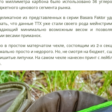
ого миллиметра карбона было использовано 36 углеро
джетного ценового сегмента рынка.
еликатное из представленных в серии Basara Faktor уд
азать, что данные ТТХ уже стали своего рода мейнстри
бладающий минимально возможным весом и позволя
ми весами приманок.
 в простом матерчатом чехле, состоящим из 2-х секц
мально просто и недорого. Но, не смотря на бюджет, сш
ишитые липучки. На самом чехле нанесен принт с лейб
.