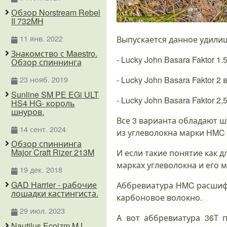
Обзор Norstream Rebel
II 732MH
11 янв. 2022
Выпускается данное удилищ
Знакомство с Maestro.
- Lucky John Basara Faktor 1.
Обзор спиннинга
23 нояб. 2019
- Lucky John Basara Faktor 2 
Sunline SM PE EGi ULT
- Lucky John Basara Faktor 2,
HS4 HG- король
шнуров.
Все 3 варианта обладают 
14 сент. 2024
из углеволокна марки HMC 
Обзор спиннинга
Major Craft Rizer 213M
И если такие понятие как д
марках углеволокна и его
19 дек. 2018
GAD Harrier - рабочие
Аббревиатура HMC расшифр
лошадки кастингиста.
карбоновое волокно.
29 июл. 2023
А вот аббревиатура 36Т 
Nautilus Ecoizm MJ