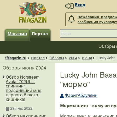
Вход
Пожелания, предлож
сообщения руководс
Магазин
Портал
Обзоры 
Портал
Обзоры
2024
июня
Lucky John
fMagazin.ru
Обзоры июня 2024
Lucky John Basa
Обзор Norstream
"мормо"
Avatar 702ULL:
спиннинг,
подаривший мне
первого белого
ФаритАбдуллин
хищника!
Мормышинг - кому он н
29 янв. 2022
Обзор на спиннинг
Мормышинг и нано-джиг г