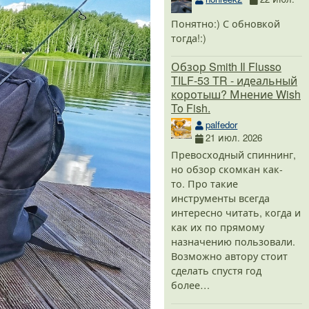
Понятно:) С обновкой
тогда!:)
Обзор Smith Il Flusso
TILF-53 TR - идеальный
коротыш? Мнение Wish
To Fish.
palfedor
21 июл. 2026
Превосходный спиннинг,
но обзор скомкан как-
то. Про такие
инструменты всегда
интересно читать, когда и
как их по прямому
назначению пользовали.
Возможно автору стоит
сделать спустя год
более…