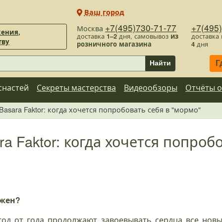
Ваш город
+7(495)730-71-77
+7(495
Москва
ения,
доставка
1–2
дня, самовывоз
из
доставка
тву
розничного магазина
4
дня
Г
Найти
снастей
Секреты мастерства
Видеообзоры
Отчёты о
 Basara Faktor: когда хочется попробовать себя в "мормо"
ra Faktor: когда хочется попроб
ужен?
од от года продолжают завоевывать сердца все новы