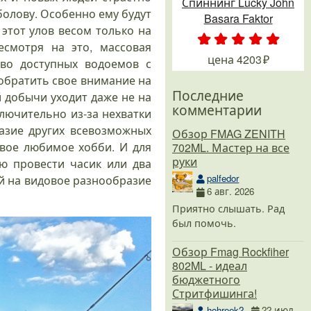
Спиннинг Lucky John
болову. Особенно ему будут
Basara Faktor
 этот улов весом только на
есмотря на это, массовая
.
.
.
.
.
цена
4203
тво доступных водоемов с
обратить свое внимание на
Последние
й добычи уходит даже не на
комментарии
ключительно из-за нехватки
азие других всевозможных
Обзор FMAG ZENITH
вое любимое хобби. И для
702ML. Мастер на все
руки
ю провести часик или два
palfedor
ой на видовое разнообразие
6 авг. 2026
Приятно слышать. Рад
был помочь.
Обзор Fmag Rockfiher
802ML - идеал
бюджетного
Стритфишинга!
hohreek2
22 июл.