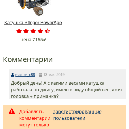
Катушка Stinger PowerAge
.
.
.
.
.
цена
7155
Комментарии
master_x86
13 мая 2019
Добрый день! А с какими весами катушка
работала по джигу, имею в виду общий вес, джиг
головка + приманка?
Добавлять
зарегистрированные
комментарии
пользователи
могут только