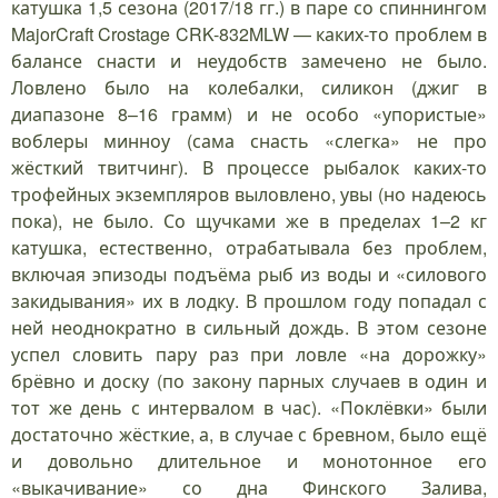
катушка 1,5 сезона (2017/18 гг.) в паре со спиннингом
MajorCraft Crostage CRK-832MLW — каких-то проблем в
балансе снасти и неудобств замечено не было.
Ловлено было на колебалки, силикон (джиг в
диапазоне 8–16 грамм) и не особо «упористые»
воблеры минноу (сама снасть «слегка» не про
жёсткий твитчинг). В процессе рыбалок каких-то
трофейных экземпляров выловлено, увы (но надеюсь
пока), не было. Со щучками же в пределах 1–2 кг
катушка, естественно, отрабатывала без проблем,
включая эпизоды подъёма рыб из воды и «силового
закидывания» их в лодку. В прошлом году попадал с
ней неоднократно в сильный дождь. В этом сезоне
успел словить пару раз при ловле «на дорожку»
брёвно и доску (по закону парных случаев в один и
тот же день с интервалом в час). «Поклёвки» были
достаточно жёсткие, а, в случае с бревном, было ещё
и довольно длительное и монотонное его
«выкачивание» со дна Финского Залива,