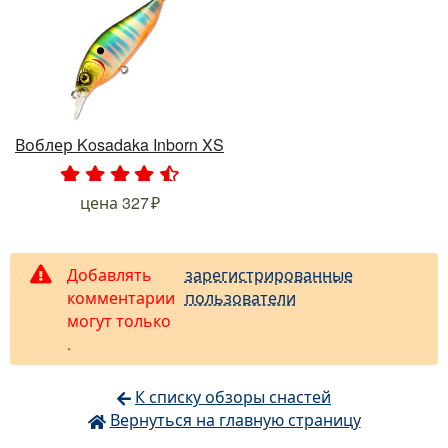
Воблер Kosadaka Inborn XS
.
.
.
.
.
цена
327
Добавлять
зарегистрированные
комментарии
пользователи
могут только
.
К списку обзоры снастей
Вернуться на главную страницу