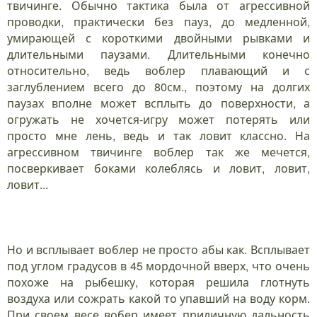
твичинге. Обычно тактика была от агрессивной
проводки, практически без пауз, до медленной,
умирающей с короткими двойными рывками и
длительными паузами. Длительными конечно
относительно, ведь воблер плавающий и с
заглублением всего до 80см., поэтому на долгих
паузах вполне может всплыть до поверхности, а
огружать не хочется-игру может потерять или
просто мне лень, ведь и так ловит классно. На
агрессивном твичинге воблер так же мечется,
посверкивает боками колеблясь и ловит, ловит,
ловит...
Но и всплывает воблер не просто абы как. Всплывает
под углом градусов в 45 мордочной вверх, что очень
похоже на рыбешку, которая решила глотнуть
воздуха или сожрать какой то упавший на воду корм.
При своем весе вобер имеет приличную дальность