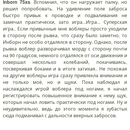
Inborn 75xs
. Вспомнил, что он нагружает палку, но
решил попробовать. На удивление поле заброса
быстро привык к проводке и подваливания не
замечал практически, зато игра...Игра... Суперская
игра.. Если привычные мне воблеры просто уходили
в сторону после рывка, что сразу было заметно, то
Инборн не особо отдалялся в сторону. Однако, после
рывка воблер разворачивал морду с сторону почти
на 90 градусов, немного отдалялся от оси движения и
совершал несколько колебаний, покачиваясь,
посверкивая боками и в итоге затихая.. Не похожая
на другие воблеры игра сразу привлекла внимание и
не только моё, но и щуки. Пока наблюдал и
наслаждался игрой воблера под ногами, я начал
регистрировать повышенное внимание к нему щук,
которых начал ловить практически под ногами. Ну и
неудивительно, ведь до этого момента я зубастых
сюда подманивал с дальности веерных забросов.