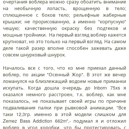
очертания воблера можно сразу обоатить внимание
на необычную лопасть, врощенную в тело;
сплющенное с боков тело; рельефные жаберные
крышки; не прорисованную, а именно "корпусную"
чешую; качественную окраску без подтеков и
мощные тройники. На первый взгляд воблер кажется
крупноват, но это только на первый взгляд. На самом
деле такой разер вполне способен зажевать даже
совсем шнурковый шнурок.
Началось все с того, что ко мне приехал данный
воблер, по акции "Осенный Жор". В этот же вечер
ломанулся на близлежащий водоем новые приманки
искупать. Когда дошла очередь до Inborn 75xs я
оказался немного расстроен, т.к. воблер, как мне
показалось, не показывает своей игры по причине
подваливания палки при рывковой анимации. "Все
таки 12,3гр. именно в этой модели слишком для
Zemez Bass Addiction 662m",- подумал я и отложил
воблер в угол коробки, что бы протестировать с