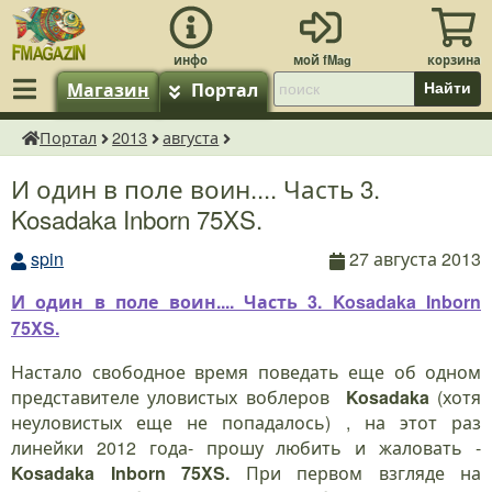
Магазин
Портал
Найти
Портал
2013
августа
fMagazin.ru
И один в поле воин.... Часть 3.
Kosadaka Inborn 75XS.
spin
27 августа 2013
И один в поле воин.... Часть 3. Kosadaka Inborn
75XS.
Настало свободное время поведать еще об одном
представителе уловистых воблеров
Kosadaka
(хотя
неуловистых еще не попадалось) , на этот раз
линейки 2012 года- прошу любить и жаловать -
Kosadaka Inborn 75XS.
При первом взгляде на