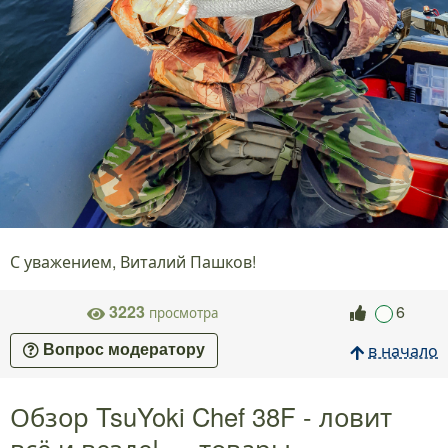
С уважением, Виталий Пашков!
3223
6
просмотра
в начало
Вопрос модератору
Обзор TsuYoki Chef 38F - ловит
всё и везде! — товары