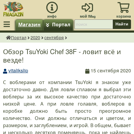
Магазин
Портал
Найти
Портал
2020
сентября
fMagazin.ru
Обзор TsuYoki Chef 38F - ловит всё и
везде!
vitalikslip
15 сентября 2020
С воблерами от компании TsuYoki я знаком уже
достаточно давно. Для ловли сплавом я выбрал эти
воблеры за их высокое качество при достаточно
низкой цене. А при ловле голавля, воблеров в
коробке должно быть просто преогромное
количество. Они должны отличаться и цветом, и
размером, и заглублением, и игрой. В общем, бывает
и несколько десятков поменяешь, пока не найдешь