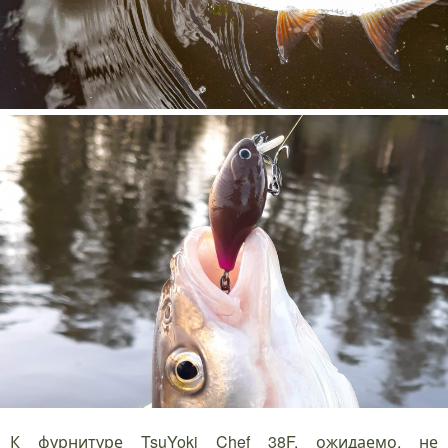
К фурнитуре TsuYoki Chef 38F, ожидаемо, не