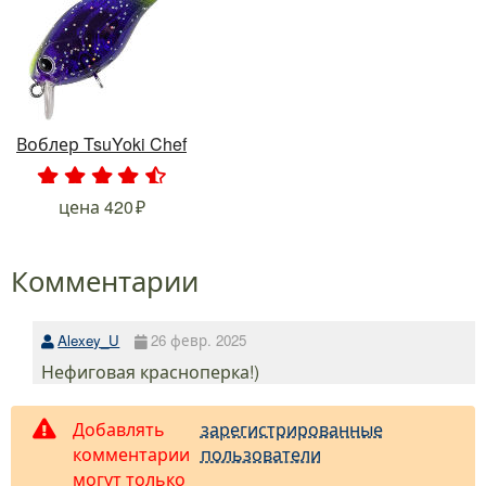
Воблер TsuYoki Chef
.
.
.
.
.
цена
420
Комментарии
Alexey_U
26 февр. 2025
Нефиговая красноперка!)
Добавлять
зарегистрированные
комментарии
пользователи
могут только