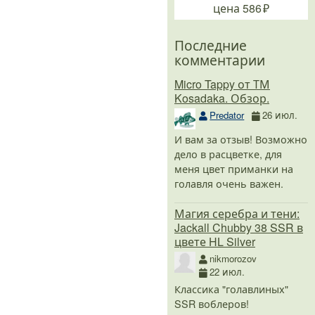
.
.
.
.
.
цена
586
Последние
комментарии
Micro Tappy от ТМ
Kosadaka. Обзор.
Predator
26 июл.
И вам за отзыв! Возможно
дело в расцветке, для
меня цвет приманки на
голавля очень важен.
Магия серебра и тени:
Jackall Chubby 38 SSR в
цвете HL Silver
nikmorozov
22 июл.
Классика "голавлиных"
SSR воблеров!