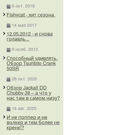
6 окт. 2018
Fishycat - хит сезона.
14 мая 2017
12.05.2012 - и снова
голавль...
8 нояб. 2013
Способный удивлять.
Обзор Tsuribito Crank
50SR
28 окт. 2020
Обзор Jackall DD
Chubby 38 – а что у
нас там в самом низу?
14 авг. 2025
И не поппер и не
волкер и тем более не
кренк!?