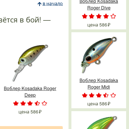
Воблер Kosadaka
в начало
Roger Dive
вётся в бой! —
.
.
.
.
.
цена
586
Воблер Kosadaka
Roger Midi
Воблер Kosadaka Roger
Deep
.
.
.
.
.
цена
586
.
.
.
.
.
цена
586