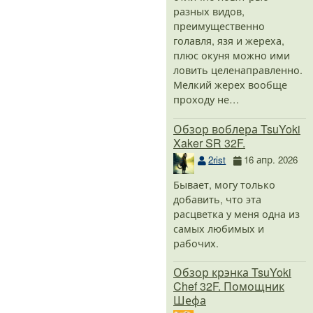
разных видов,
преимущественно
голавля, язя и жереха,
плюс окуня можно ими
ловить целенаправленно.
Мелкий жерех вообще
проходу не…
Обзор воблера TsuYoki
Xaker SR 32F.
2rist
16 апр. 2026
Бывает, могу только
добавить, что эта
расцветка у меня одна из
самых любимых и
рабочих.
Обзор крэнка TsuYoki
Chef 32F. Помощник
Шефа