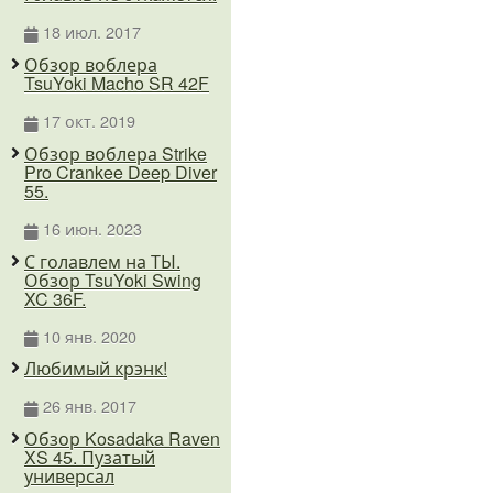
18 июл. 2017
Обзор воблера
TsuYoki Macho SR 42F
17 окт. 2019
Обзор воблера Strike
Pro Crankee Deep Diver
55.
16 июн. 2023
С голавлем на ТЫ.
Обзор TsuYoki Swing
XC 36F.
10 янв. 2020
Любимый крэнк!
26 янв. 2017
Обзор Kosadaka Raven
XS 45. Пузатый
универсал