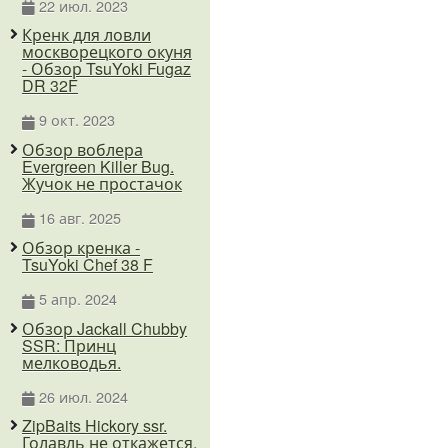
22 июл. 2023
Кренк для ловли
москворецкого окуня
- Обзор TsuYoki Fugaz
DR 32F
9 окт. 2023
Обзор воблера
Evergreen Killer Bug.
Жучок не простачок
16 авг. 2025
Обзор кренка -
TsuYoki Chef 38 F
5 апр. 2024
Обзор Jackall Chubby
SSR: Принц
мелководья.
26 июл. 2024
ZipBaits Hickory ssr.
Голавль не откажется.