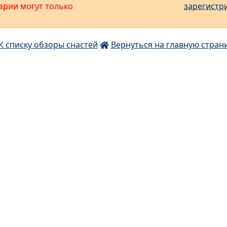
арии могут только
зарегистр
К списку обзоры снастей
Вернуться на главную стран