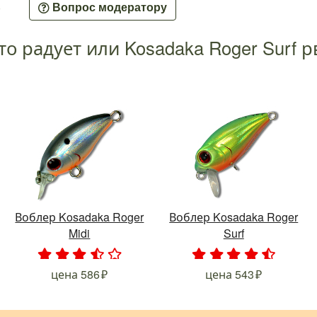
0
Вопрос модератору
то радует или Kosadaka Roger Surf р
Воблер Kosadaka Roger
Воблер Kosadaka Roger
Midi
Surf
.
.
.
.
.
.
.
.
.
.
цена
586
цена
543