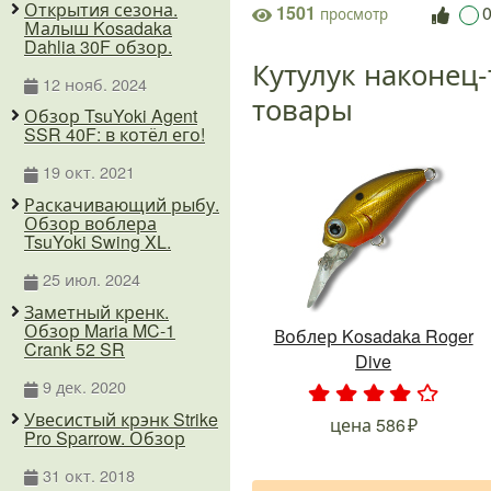
Открытия сезона.
1501
просмотр
Малыш Kosadaka
Dahlia 30F обзор.
Кутулук наконец-
12 нояб. 2024
товары
Обзор TsuYoki Agent
SSR 40F: в котёл его!
19 окт. 2021
Раскачивающий рыбу.
Обзор воблера
TsuYoki Swing XL.
25 июл. 2024
Заметный кренк.
Обзор Maria MC-1
Воблер Kosadaka Roger
Crank 52 SR
Dive
9 дек. 2020
.
.
.
.
.
Увесистый крэнк Strike
цена
586
Pro Sparrow. Обзор
31 окт. 2018