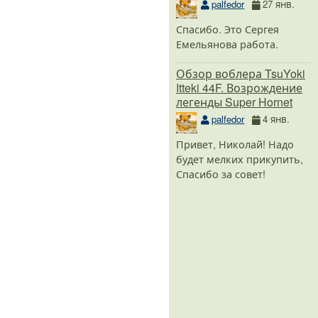
palfedor
27 янв.
Спасибо. Это Сергея
Емельянова работа.
Обзор воблера TsuYoki
Itteki 44F. Возрождение
легенды Super Hornet
palfedor
4 янв.
Привет, Николай! Надо
будет мелких прикупить,
Спасибо за совет!