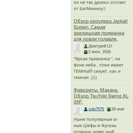
он не так далеко отстает
от БагМинноу:)
Обзор кроулера Jackall
Suisen. Самая
зрелищная приманка
для ловли голавля.
Дмитрий121
2 июн. 2026
"Яркая приманка ", на
фоне неба , тоже имеет
ТЕМНЫЙ силует, как и
темная ,))))
Фавориты. Макака.
Обзор TsuYoki Swing XL
35F.
zolo7575
28 мая
Ныне популярные sr-
ные Шефы и Фугазы
отлично ловят рыб