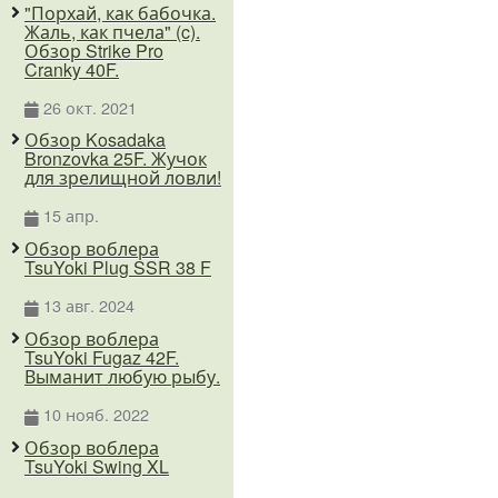
"Порхай, как бабочка.
Жаль, как пчела" (c).
Обзор Strike Pro
Cranky 40F.
26 окт. 2021
Обзор Kosadaka
Bronzovka 25F. Жучок
для зрелищной ловли!
15 апр.
Обзор воблера
TsuYoki Plug SSR 38 F
13 авг. 2024
Обзор воблера
TsuYoki Fugaz 42F.
Выманит любую рыбу.
10 нояб. 2022
Обзор воблера
TsuYoki Swing XL