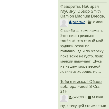
Фавориты. Набирая
глубину. Обзор Smith
Camion Magnum Dredge.
zolo7575
22 июл.
Спасибо за комплимент.
Этот сезон реально
тяжёлый, это самый мой
худший сезон по
голавлю...да и по жереху
пока тоже не густо. Язик
мелкий выручает. Щука
на нашем море весной
ловилась хорошо, но…
Тебя я и искал! Обзор
воблера Forest S-Cra
21F
georg333
14 июл.
Ну, с текущей стоимостью