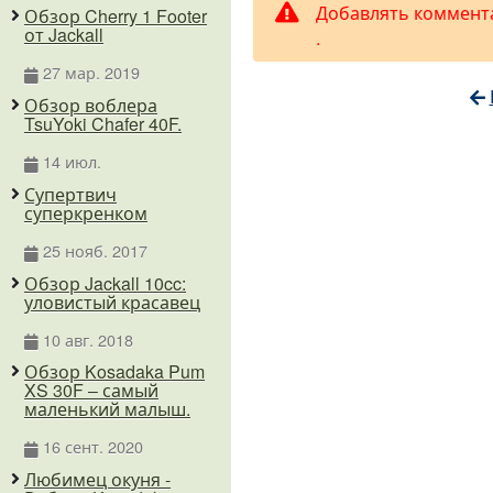
Добавлять коммент
Обзор Cherry 1 Footer
от Jackall
.
27 мар. 2019
Обзор воблера
TsuYoki Chafer 40F.
14 июл.
Супертвич
суперкренком
25 нояб. 2017
Обзор Jackall 10cc:
уловистый красавец
10 авг. 2018
Обзор Kosadaka Pum
XS 30F – самый
маленький малыш.
16 сент. 2020
Любимец окуня -