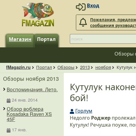
Вход
Пожелания, предлож
сообщения руководс
Магазин
Портал
Обзоры 
Портал
Обзоры
2013
ноября
Кутулук 
fMagazin.ru
Обзоры ноября 2013
Кутулук наконе
Воспоминания. Лето.
бой!
24 янв. 2014
Обзор воблера
Горлум
Kosadaka Raven XS
Недолго
Роджер
пролежал б
45F
Кутулук! Речушка поуже, п
17 янв.