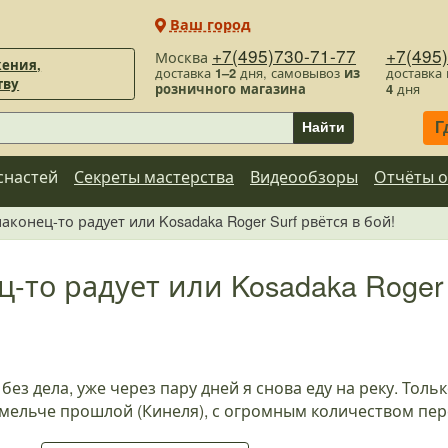
Ваш город
+7(495)730-71-77
+7(495
Москва
ения,
доставка
1–2
дня, самовывоз
из
доставка
тву
розничного магазина
4
дня
Г
Найти
снастей
Секреты мастерства
Видеообзоры
Отчёты о
наконец-то радует или Kosadaka Roger Surf рвётся в бой!
ц-то радует или Kosadaka Roger 
ез дела, уже через пару дней я снова еду на реку. Тольк
омельче прошлой (Кинеля), с огромным количеством пер