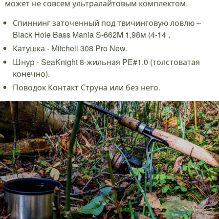
может не совсем ультралайтовым комплектом.
Спиннинг заточенный под твичинговую ловлю –
Black Hole Bass Mania S-662M 1,98м (4-14 .
Катушка - Mitchell 308 Pro New.
Шнур - SeaKnight 8-жильная PE#1.0 (толстоватая
конечно).
Поводок Контакт Струна или без него.