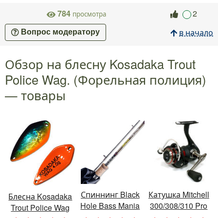
784
2
просмотра
в начало
Вопрос модератору
Обзор на блесну Kosadaka Trout
Police Wag. (Форельная полиция)
— товары
Спиннинг Black
Катушка Mitchell
Блесна Kosadaka
Hole Bass Mania
300/308/310 Pro
Trout Police Wag