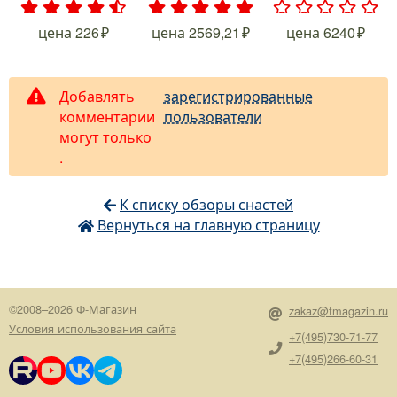
.
.
.
.
.
.
.
.
.
.
.
.
.
.
.
цена
226
цена
2569,21
цена
6240
Добавлять
зарегистрированные
комментарии
пользователи
могут только
.
К списку обзоры снастей
Вернуться на главную страницу
©2008–2026
Ф-Магазин
zakaz@fmagazin.ru
Условия использования сайта
+7(495)730-71-77
+7(495)266-60-31