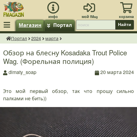
Магазин
Портал
Найти
Портал
2024
марта
fMagazin.ru
Обзор на блесну Kosadaka Trout Police
Wag. (Форельная полиция)
dimaty_soap
20 марта 2024
Это мой первый обзор, так что прошу сильно
палками не бить))