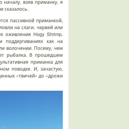
 началу, взяв приманку, я
не сказалось.
ется пассивной приманкой,
ловли на слаги, червей или
я оживления Hogy Shrimp.
 поддергиваниях как на
ли волочении. Посему, чем
дет рыбалка. В прошедшем
зультативная приманка для
ном поводке. И, зачастую,
ценных «твичей» до «дрожи