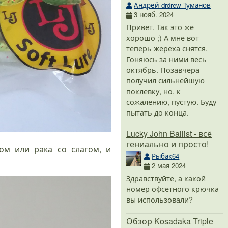
Андрей-drdrew-Туманов
3 нояб. 2024
Привет. Так это же
хорошо ;) А мне вот
теперь жереха снятся.
Гоняюсь за ними весь
октябрь. Позавчера
получил сильнейшую
поклевку, но, к
сожалению, пустую. Буду
пытать до конца.
Lucky John Ballist - всё
гениально и просто!
ом или рака со слагом, и
Рыбак64
2 мая 2024
Здравствуйте, а какой
номер офсетного крючка
вы использовали?
Обзор Kosadaka Triple