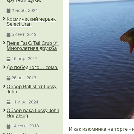
2 нояб. 2024
Космический червяк
Select Uran
5 сент. 2019
Reins Fat G Tail Grub 3”.
Многолетняя дружба
15 апр. 2017
До победного… сома.
26 авг. 2013
Обзор Ballist от Lucky
John
11 июл. 2024
Обзор рака Lucky John
Hogy Hog
14 сент. 2018
И как изюминка на торте -