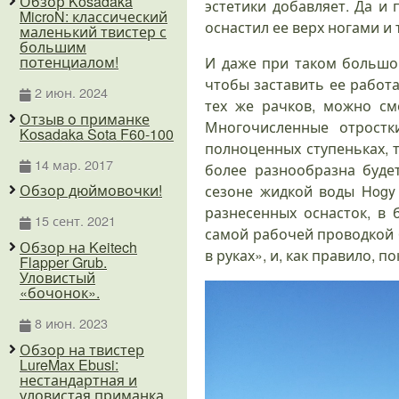
Обзор Kosadaka
эстетики добавляет. Да и
MicroN: классический
оснастил ее верх ногами и 
маленький твистер с
большим
потенциалом!
И даже при таком большом
чтобы заставить ее работа
2 июн. 2024
тех же рачков, можно см
Отзыв о приманке
Многочисленные отрост
Kosadaka Sota F60-100
полноценных ступеньках, 
14 мар. 2017
более разнообразна буде
Обзор дюймовочки!
сезоне жидкой воды Hogy 
разнесенных оснасток, в 
15 сент. 2021
самой рабочей проводкой 
Обзор на Keitech
в руках», и, как правило, 
Flapper Grub.
Уловистый
«бочонок».
8 июн. 2023
Обзор на твистер
LureMax Ebusi:
нестандартная и
уловистая приманка