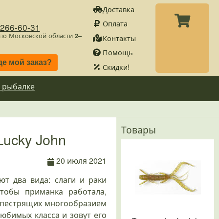
Доставка
Оплата
)266-60-31
 по Московской области
2–
Контакты
Помощь
де мой заказ?
Скидки!
 рыбалке
Товары
ucky John
20 июля 2021
т два вида: слаги и раки
чтобы приманка работала,
, пестрящих многообразием
юбимых класса и зовут его