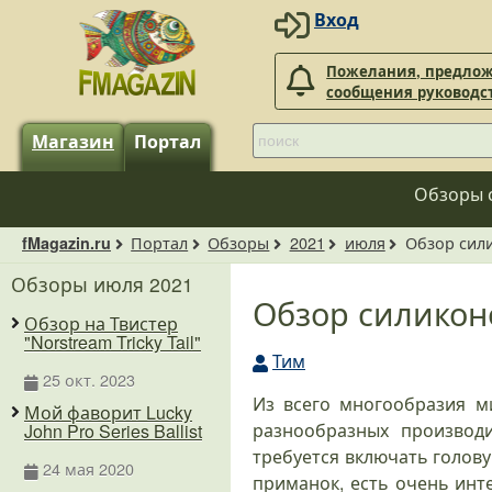
Вход
Пожелания, предлож
сообщения руководс
Магазин
Портал
Обзоры 
Портал
Обзоры
2021
июля
Обзор сили
fMagazin.ru
Обзоры июля 2021
Обзор силиконо
Обзор на Твистер
"Norstream Tricky Tail"
Тим
25 окт. 2023
Из всего многообразия м
Мой фаворит Lucky
разнообразных производи
John Pro Series Ballist
требуется включать голов
24 мая 2020
приманок, есть очень инт