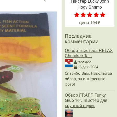
Твистер Lucky John
Hogy Shrimp
.
.
.
.
.
цена
194
Последние
комментарии
Обзор твистера RELAX
Cherokee Tail.
rapala22
16 дек. 2024
Спасибо Вам, Николай за
обзор, за интересные
фото!
Обзор FRAPP Funky
Grub 10”. Твистер для
крупной щуки.