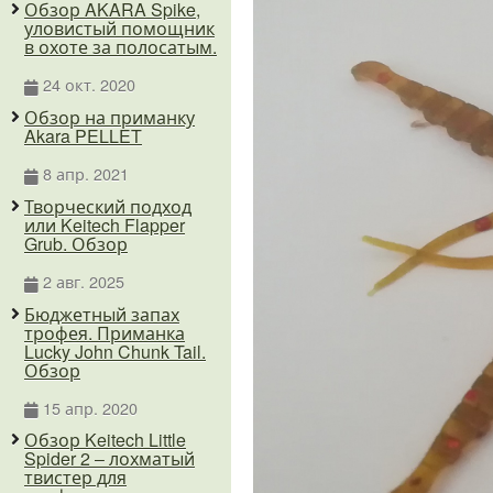
Обзор AKARA Spike,
уловистый помощник
в охоте за полосатым.
24 окт. 2020
Обзор на приманку
Akara PELLET
8 апр. 2021
Творческий подход
или Keitech Flapper
Grub. Обзор
2 авг. 2025
Бюджетный запах
трофея. Приманка
Lucky John Chunk Tail.
Обзор
15 апр. 2020
Обзор Keitech Little
Spider 2 – лохматый
твистер для