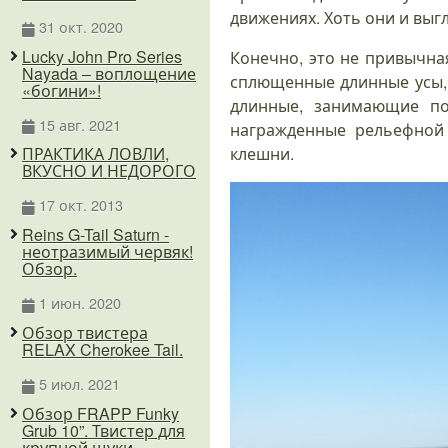
движениях. Хоть они и выгл
31 окт. 2020
Lucky John Pro Series
Конечно, это не привычна
Nayada – воплощение
сплющенные длинные усы, 
«богини»!
длинные, занимающие по
15 авг. 2021
награжденные рельефной
клешни.
ПРАКТИКА ЛОВЛИ,
ВКУСНО И НЕДОРОГО
17 окт. 2013
Reins G-Tail Saturn -
неотразимый червяк!
Обзор.
1 июн. 2020
Обзор твистера
RELAX Cherokee Tail.
5 июл. 2021
Обзор FRAPP Funky
Grub 10”. Твистер для
крупной щуки.