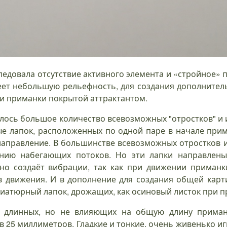
следовала отсутствие активного элемента и «стройное» п
еет небольшую рельефность, для создания дополнител
и приманки покрытой аттрактантом.
талось большое количество всевозможных "отростков" и
е лапок, расположенных по одной паре в начале прим
 направление. В большинстве всевозможных отростков 
нию набегающих потоков. Но эти лапки направлены,
ьно создаёт вибрации, так как при движении приманк
в движения. И в дополнение для создания общей карт
иатюрный лапок, дрожащих, как осиновый листок при п
 длинных, но не влияющих на общую длину приманк
в 25 миллиметров. Гладкие и тонкие, очень живенько и