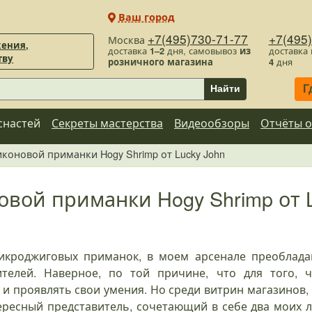
Ваш город
+7(495)730-71-77
+7(495
Москва
ения,
доставка
1–2
дня, самовывоз
из
доставка
тву
розничного магазина
4
дня
Г
Найти
снастей
Секреты мастерства
Видеообзоры
Отчёты о
коновой приманки Hogy Shrimp от Lucky John
вой приманки Hogy Shrimp от L
икроджиговых приманок, в моем арсенале преобладаю
телей. Наверное, по той причине, что для того, 
у и проявлять свои умения. Но среди витрин магазинов
ересный представитель, сочетающий в себе два моих л