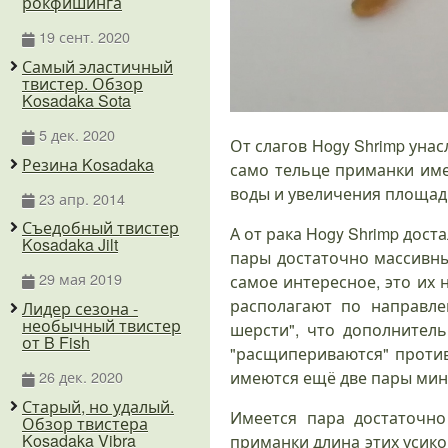
рокфишинга
19 сент. 2020
Самый эластичный
твистер. Обзор
Kosadaka Sota
5 дек. 2020
От слагов Hogy Shrimp уна
Резина Kosadaka
само тельце приманки им
воды и увеличения площад
23 апр. 2014
Съедобный твистер
А от рака Hogy Shrimp дос
Kosadaka Jilt
пары достаточно массивны
29 мая 2019
самое интересное, это их
располагают по направле
Лидер сезона -
необычный твистер
шерсти", что дополнител
от B Fish
"расщипериваются" проти
26 дек. 2020
имеются ещё две пары мин
Старый, но удалый.
Имеется пара достаточно
Обзор твистера
Kosadaka Vibra
приманки длина этих усико