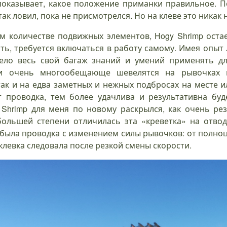
 показывает, какое положение приманки правильное. По
так ловил, пока не присмотрелся. Но на клеве это никак 
 количестве подвижных элементов, Hogy Shrimp оста
ть, требуется включаться в работу самому. Имея опыт 
ело весь свой багаж знаний и умений применять дл
ки очень многообещающе шевелятся на рывочках и
так и на едва заметных и нежных подбросах на месте и
т проводка, тем более удачлива и результативна бу
Shrimp для меня по новому раскрылся, как очень ре
большей степени отличилась эта «креветка» на отвод
была проводка с изменением силы рывочков: от полно
поклевка следовала после резкой смены скорости.