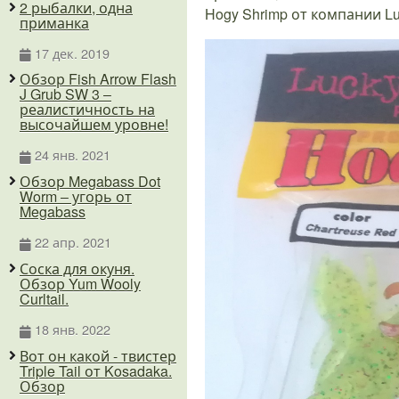
2 рыбалки, одна
Hogy Shrimp от компании Lu
приманка
17 дек. 2019
Обзор Fish Arrow Flash
J Grub SW 3 –
реалистичность на
высочайшем уровне!
24 янв. 2021
Обзор Megabass Dot
Worm – угорь от
Megabass
22 апр. 2021
Соска для окуня.
Обзор Yum Wooly
Curltail.
18 янв. 2022
Вот он какой - твистер
Triple Tail от Kosadaka.
Обзор