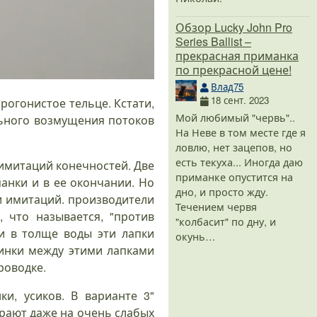
Обзор Lucky John Pro
Series Ballist –
прекрасная приманка
по прекрасной цене!
Влад75
18 сент. 2023
рогонистое тельце. Кстати,
Мой любимый "червь"..
ьного возмущения потоков
На Неве в том месте где я
ловлю, нет зацепов, но
есть текуха... Иногда даю
 имитаций конечностей. Две
приманке опустится на
анки и в ее окончании. Но
дно, и просто жду.
и имитаций. производители
Течением червя
 что называется, "против
"колбасит" по дну, и
и в толще воды эти лапки
окунь…
инки между этими лапками
роводке.
и, усиков. В варианте 3"
грают даже на очень слабых