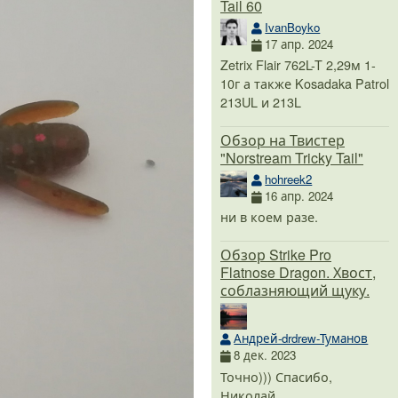
Tail 60
IvanBoyko
17 апр. 2024
Zetrix Flair 762L-T 2,29м 1-
10г а также Kosadaka Patrol
213UL и 213L
Обзор на Твистер
"Norstream Tricky Tail"
hohreek2
16 апр. 2024
ни в коем разе.
Обзор Strike Pro
Flatnose Dragon. Хвост,
соблазняющий щуку.
Андрей-drdrew-Туманов
8 дек. 2023
Точно))) Спасибо,
Николай.