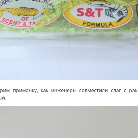
рим приманку, как инженеры совместили слаг с рак
ой.