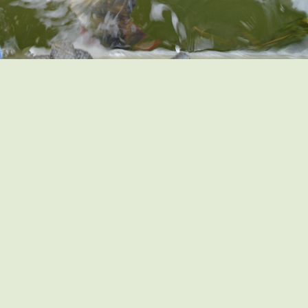
Вместе с тем замечу, что D-Contact 50 работает не
только по окуню. Не буду утверждать, что он отлично
ловит судака, но лично у меня поимки его случались.
Правда, судачок был очень стеклянным. Попадался
судачок как с берега, так и с лодки на водоёмах без
течения при глубине полтора – два метра.