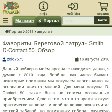
Магазин
Портал
Найти
Портал
2018
августа
fMagazin.ru
Фавориты. Береговой патруль Smith
D-Contact 50. Обзор
zolo7575
16 августа 2018
Данный воблер в моём арсенале находится давно, я
думаю с 2010 года. Вообще, как часто бывает,
некоторые приманки мы покупаем неосознанно на
основании чьих-то мнений. Для меня покупка D-
Contact 50, также была не совсем осознанным
приобретением. Дело в том, что в то время я окуня
практически не ловил, и вообще ловлю окуня считал
детской забавой, но потихоньку собирал окуневую