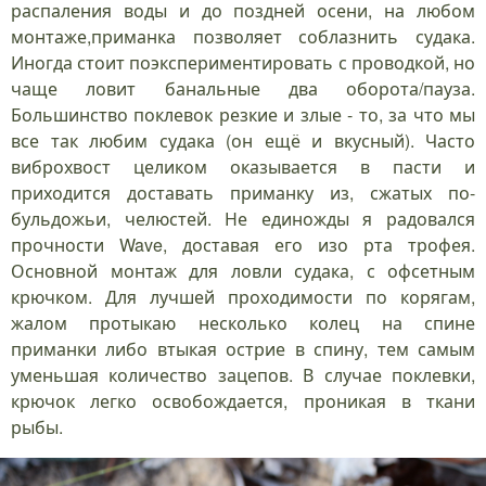
распаления воды и до поздней осени, на любом
монтаже,приманка позволяет соблазнить судака.
Иногда стоит поэкспериментировать с проводкой, но
чаще ловит банальные два оборота/пауза.
Большинство поклевок резкие и злые - то, за что мы
все так любим судака (он ещё и вкусный). Часто
виброхвост целиком оказывается в пасти и
приходится доставать приманку из, сжатых по-
бульдожьи, челюстей. Не единожды я радовался
прочности Wave, доставая его изо рта трофея.
Основной монтаж для ловли судака, с офсетным
крючком. Для лучшей проходимости по корягам,
жалом протыкаю несколько колец на спине
приманки либо втыкая острие в спину, тем самым
уменьшая количество зацепов. В случае поклевки,
крючок легко освобождается, проникая в ткани
рыбы.