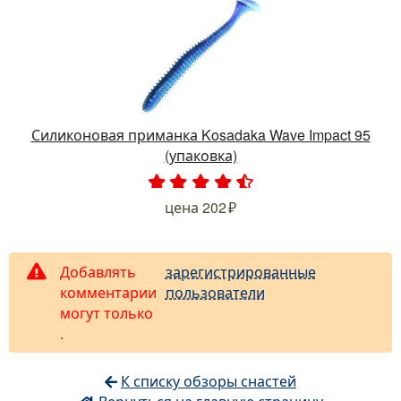
Силиконовая приманка Kosadaka Wave Impact 95
(упаковка)
.
.
.
.
.
цена
202
Добавлять
зарегистрированные
комментарии
пользователи
могут только
.
К списку обзоры снастей