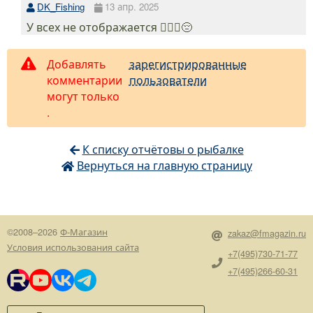
DK_Fishing
13 апр. 2025
У всех не отображается 🤷🏻‍♂️😔
Добавлять
зарегистрированные
комментарии
пользователи
могут только
.
К списку отчётовы о рыбалке
Вернуться на главную страницу
©2008–2026
Ф-Магазин
zakaz@fmagazin.ru
Условия использования сайта
+7(495)730-71-77
+7(495)266-60-31