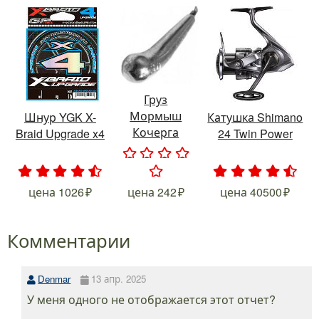
Груз
Мормыш
Шнур YGK X-
Катушка Shimano
Кочерга
Braid Upgrade x4
24 Twin Power
.
.
.
.
.
.
.
.
.
.
.
.
.
.
.
цена
1026
цена
242
цена
40500
Комментарии
Denmar
13 апр. 2025
У меня одного не отображается этот отчет?