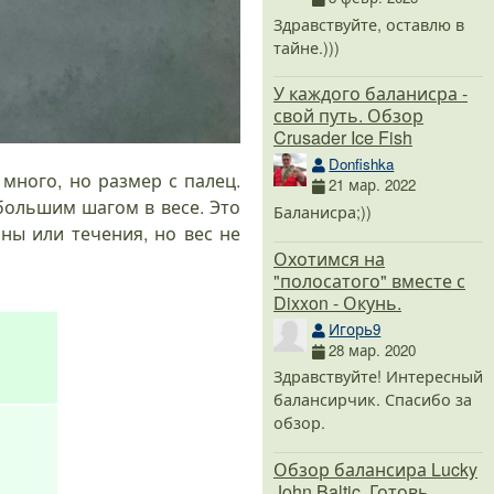
Здравствуйте, оставлю в
тайне.)))
У каждого баланисра -
свой путь. Обзор
Crusader Ice Fish
Donfishka
много, но размер с палец.
21 мар. 2022
 большим шагом в весе. Это
Баланисра;))
ины или течения, но вес не
Охотимся на
"полосатого" вместе с
Dixxon - Окунь.
Игорь9
28 мар. 2020
Здравствуйте! Интересный
балансирчик. Спасибо за
обзор.
Обзор балансира Lucky
John Baltic. Готовь