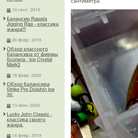
сантиметра.
10 сент. 2019
Балансир Rapala
Jigging Rap - классика
жанра!!!
26 февр. 2018
Обзор классного
балансира от фирмы
Scorana - Ice Crystal
Mark2
18 февр. 2025
Обзор балансира
Strike Pro Dolphin Ice
30.
13 июн. 2024
Lucky John Classic -
классика своего
жанра.
14 февр. 2019