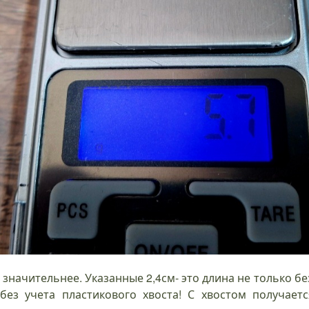
 значительнее. Указанные 2,4см- это длина не только б
 без учета пластикового хвоста! С хвостом получае