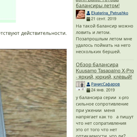
балансиры летом!
Ekaterina_Petrushko
21 сент. 2019
На такой балансир можно
ловить и летом.
етствуют действительности.
Позапрошлым летом мне
удалось поймать на него
нескольких бершей.
Обзор балансира
Kuusamo Tasapaino X-Pro
- яркий, юркий, клёвый!
РанисСафаров
24 янв. 2019
у балансира серии x-pro
сильное сопротивление
при ужении меня
напрягает как то а пишут
что нет сопративления
это от того что нет
оптикаемости что ли?