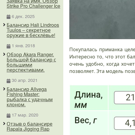
Заявка на имя. Обзор
Strike Pro Challenger Ice
6 дек. 2025
Балансир Hali Lindroos
Tuulos – секретное
оружие в бесклёвье!
1 янв. 2018
Покупалась приманка целе
Обзор Akara Ranger.
Интересно то, что этот ба
Большой балансир с
очень удобно, когда хочет
большими
перспективами.
позволяет. Эта модель поз
30 апр. 2021
Балансир Allvega
Fishing Master:
рыбалка с удачным
клоном.
17 мар. 2020
Отзыв о балансире
Rapala Jigging Rap