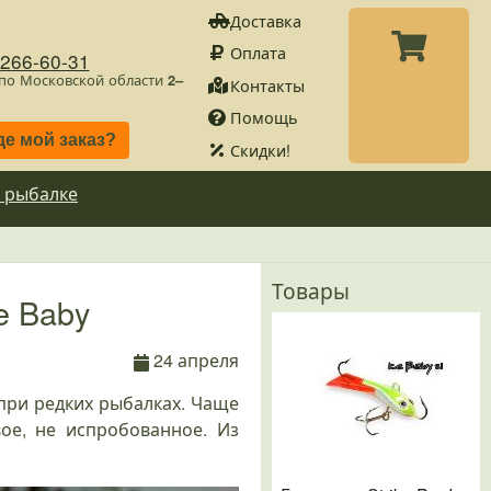
Доставка
Оплата
)266-60-31
 по Московской области
2–
Контакты
Помощь
де мой заказ?
Скидки!
 рыбалке
Товары
e Baby
24 апреля
 при редких рыбалках. Чаще
ое, не испробованное. Из