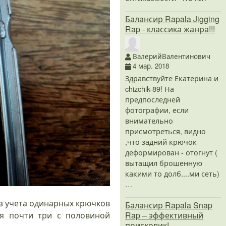
Балансир Rapala Jigging
Rap - классика жанра!!!
ВалерийВалентинович
4 мар. 2018
Здравствуйте Екатерина и
chizchik-89! На
предпоследней
фотографии, если
внимательно
присмотреться, видно
,что задний крючок
деформирован - отогнут (
вытащил брошенную
какими то долб....ми сеть)
…
ез учета одинарных крючков
Балансир Rapala Snap
Rap – эффективный
тся почти три с половиной
поисковик!