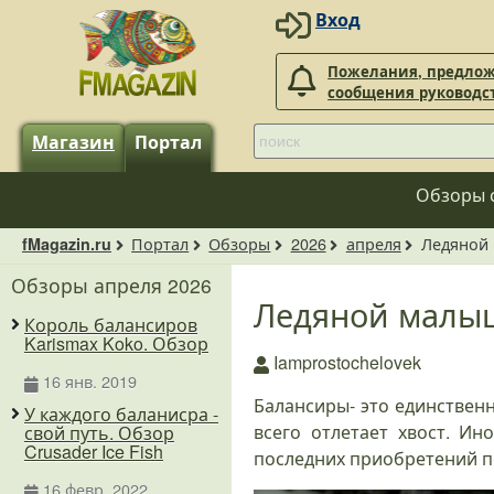
Вход
Пожелания, предлож
сообщения руководс
Магазин
Портал
Обзоры 
Портал
Обзоры
2026
апреля
Ледяной 
fMagazin.ru
Обзоры апреля 2026
Ледяной малыш.
Король балансиров
Karismax Koko. Обзор
Iamprostochelovek
16 янв. 2019
Балансиры- это единственн
У каждого баланисра -
всего отлетает хвост. И
свой путь. Обзор
Crusader Ice Fish
последних приобретений пон
16 февр. 2022