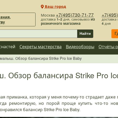
Ваш город
+7(495)730-71-77
+7(495
Москва
ения,
доставка
1–2
дня, самовывоз
из
доставка
тву
розничного магазина
4
дня
Г
Найти
снастей
Секреты мастерства
Видеообзоры
Отчёты о
малыш. Обзор балансира Strike Pro Ice Baby
 Обзор балансира Strike Pro Ic
ая приманка, которая у меня почему-то страдает даже
ногда ремонтирую, но порой проще купить что-то нов
равился балансир Strike Pro Ice Baby.