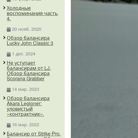
Холодные
воспоминания часть
4.
20 нояб. 2020
Обзор балансира
Lucky John Classic 3
1 дек. 2024
Не уступает
балансирам от LJ.
Обзор балансира
Scorana Grabber
14 мар. 2023
Обзор балансира
Akara Legioner:
уловистый
«контрактник».
16 мар. 2022
Балансир от Strike Pro.