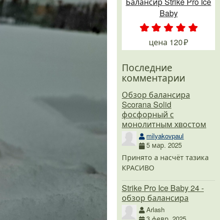
Балансир Strike Pro Ice
Baby
.
.
.
.
.
цена
120
Последние
комментарии
Обзор балансира
Scorana Solid
фосфорный с
монолитным хвостом
milyakovpaul
5 мар. 2025
Принято а насчёт тазика
КРАСИВО
Strike Pro Ice Baby 24 -
обзор балансира
Arlash
3 февр. 2025