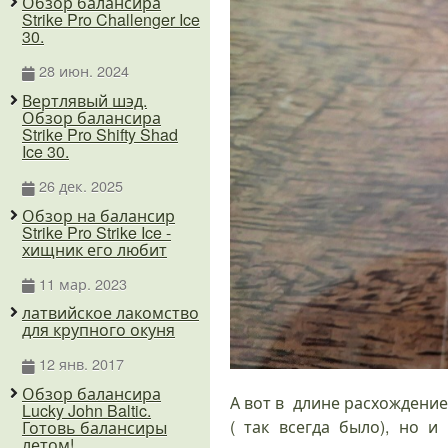
Обзор балансира
Strike Pro Challenger Ice
30.
28 июн. 2024
Вертлявый шэд.
Обзор балансира
Strike Pro Shifty Shad
Ice 30.
26 дек. 2025
Обзор на балансир
Strike Pro Strike Ice -
хищник его любит
11 мар. 2023
латвийское лакомство
для крупного окуня
12 янв. 2017
Обзор балансира
А вот в длине расхождение
Lucky John Baltic.
( так всегда было), но и
Готовь балансиры
летом!