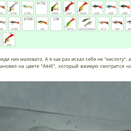
ди них маловато. А я как раз искал себе не "кислоту", 
ановил на цвете "А44Е", который вживую смотрится н