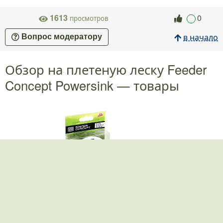
1613
0
просмотров
в начало
Вопрос модератору
Обзор на плетеную леску Feeder
Concept Powersink — товары
Леска плетеная Feeder Concept Powersink
.
.
.
.
.
цена
942