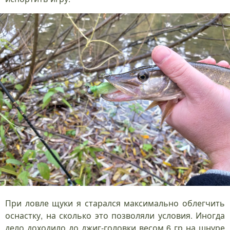
При ловле щуки я старался максимально облегчить
оснастку, на сколько это позволяли условия. Иногда
дело доходило до джиг-головки весом 6 гр на шнуре