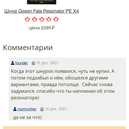
Шнур Gosen Fata Resonator PE X4
.
.
.
.
.
цена
2295
Комментарии
founder
13 дек. 2021
Когда этот шнурок появился, чуть не купил. А
потом подзабыл о нём, обошелся другими
вариантами, правда потолще. Сейчас снова
задумался, спасибо что ты напомнил об этом
резонаторе)
mormysher
14 дек. 2021
да не за что)