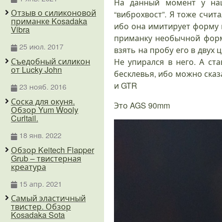
На данный момент у наш
Отзыв о силиконовой
“виброхвост”. Я тоже счит
приманке Kosadaka
ибо она имитирует форму м
Vibra
приманку необычной формо
25 июл. 2017
взять на пробу его в двух 
Съедобный силикон
Не упирался в него. А ст
от Lucky John
бесклевья, ибо можно сказ
и GTR
23 нояб. 2016
Соска для окуня.
Это AGS 90mm
Обзор Yum Wooly
Curltail.
18 янв. 2022
Обзор Keitech Flapper
Grub – твистерная
креатура
15 апр. 2021
Самый эластичный
твистер. Обзор
Kosadaka Sota