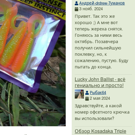
Андрей-drdrew-Туманов
3 нояб. 2024
Привет. Так это же
хорошо ;) А мне вот
теперь жереха снятся.
Гоняюсь за ними весь
октябрь. Позавчера
получил сильнейшую
поклевку, но, к
сожалению, пустую. Буду
пытать до конца.
Lucky John Ballist - всё
гениально и просто!
Рыбак64
2 мая 2024
Здравствуйте, а какой
номер офсетного крючка
вы использовали?
Обзор Kosadaka Triple