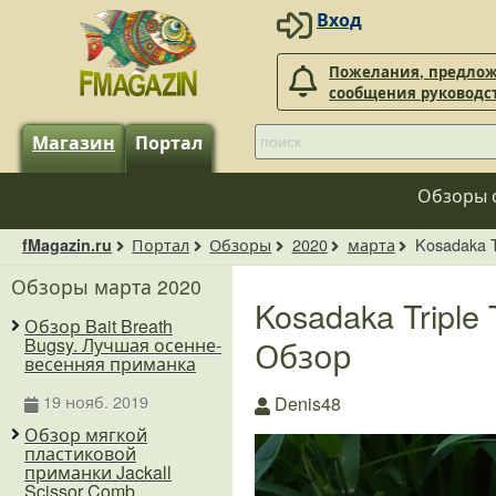
Вход
Пожелания, предлож
сообщения руководс
Магазин
Портал
Обзоры 
Портал
Обзоры
2020
марта
Kosadaka T
fMagazin.ru
Обзоры марта 2020
Kosadaka Triple
Обзор Bait Breath
Обзор
Bugsy. Лучшая осенне-
весенняя приманка
19 нояб. 2019
Denis48
Обзор мягкой
пластиковой
приманки Jackall
Scissor Comb