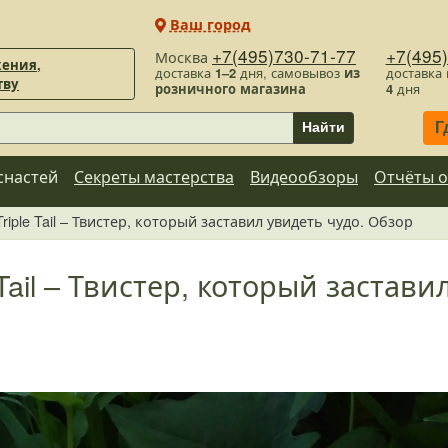
Ваш город
+7(495)730-71-77
+7(495
Москва
ения,
доставка
1–2
дня, самовывоз
из
доставка
тву
розничного магазина
4
дня
Г
Найти
снастей
Секреты мастерства
Видеообзоры
Отчёты о
riple Tail – Твистер, который заставил увидеть чудо. Обзор
 Tail – Твистер, который застави