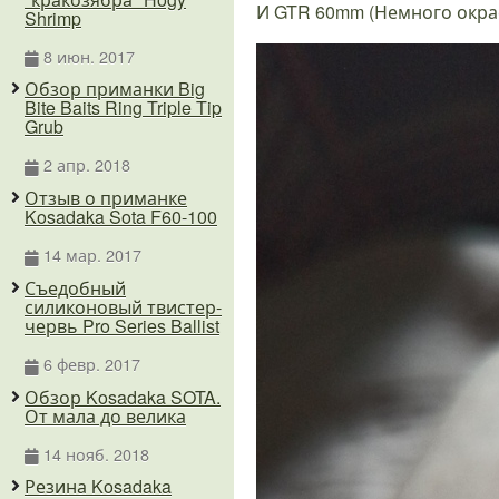
И GTR 60mm (Немного окрас
Shrimp
8 июн. 2017
Обзор приманки Big
Bite Baits Ring Triple Tip
Grub
2 апр. 2018
Отзыв о приманке
Kosadaka Sota F60-100
14 мар. 2017
Съедобный
силиконовый твистер-
червь Pro Series Ballist
6 февр. 2017
Обзор Kosadaka SOTA.
От мала до велика
14 нояб. 2018
Резина Kosadaka