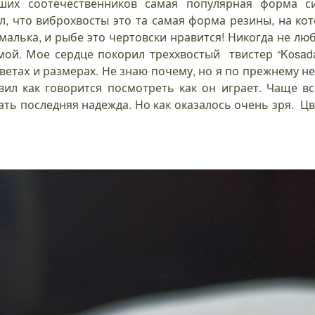
их соотечественников самая популярная форма с
ал, что виброхвосты это та самая форма резины, на кот
алька, и рыбе это чертовски нравится! Никогда не люб
й. Мое сердце покорил треххвостый твистер “Kosadaka 
цветах и размерах. Не знаю почему, но я по прежнему не
авил как говорится посмотреть как он играет. Чаще вс
ать последняя надежда. Но как оказалось очень зря. Цв