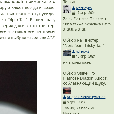
иликоновой приманки это
Tail 60
орую клюет всегда и везде,
IvanBoyko
17 апр. 2024
ил твистеры/ Но тут увидел
Zetrix Flair 762L-T 2,29м 1-
Triple Tail”. Решил сразу
10г а также Kosadaka Patrol
 верил даже в этот твистер.
213UL и 213L
его я ставил его во время
ета я выбрал такие как AGS
Обзор на Твистер
"Norstream Tricky Tail"
hohreek2
16 апр. 2024
ни в коем разе.
Обзор Strike Pro
Flatnose Dragon. Хвост,
соблазняющий щуку.
Андрей-drdrew-Туманов
8 дек. 2023
Точно))) Спасибо,
Николай.