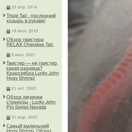
23 апр. 2014
Triple Tail - последний
козырь в рукаве!
18 июн. 2019
Обзор твистера
RELAX Cherokee Tail.
5 июл. 2021
Твистер — не твистер,
какая разница?
Кракозябра Lucky John
Hogy Shrimp!
21 окт. 2020
Обзор личинки
стрекозы - Lucky John
Pro Series Nayada
31 мар. 2023
Самый маленький
Hogy Shrimp. Обзор