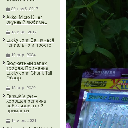
22 нояб. 2017
Akkoi Micro Killer
окунеый любимец
18 июн. 2017
Lucky John Ballist - всё
гениально и просто!
10 апр. 2024
Бюджетный запах
трофея. Приманка
Lucky John Chunk Tail.
Обзор
15 апр. 2020
Fanatik Viper –
хорошая реплика
небезызвестной
приманки
14 июл. 2021