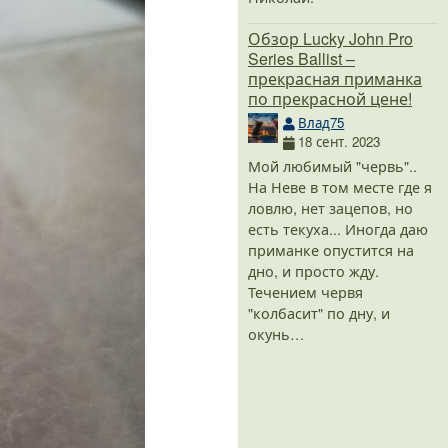
Обзор Lucky John Pro
Series Ballist –
прекрасная приманка
по прекрасной цене!
Влад75
18 сент. 2023
Мой любимый "червь"..
На Неве в том месте где я
ловлю, нет зацепов, но
есть текуха... Иногда даю
приманке опустится на
дно, и просто жду.
Течением червя
"колбасит" по дну, и
окунь…