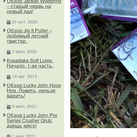
Обзор Jackall Wobbring
– старый червь на
новый лад!
31 окт. 2025
Обзор Jig It Puller –
любимый летний
твистер.
3 июл. 2020
Kosadaka Soft Lures.
Начало. 1-ая часть.
19 авг. 2013
Обзор Lucky John Hogy
Hog. Ловить, нельзя
варить!
9 июл. 2021
Обзор Lucky John Pro
Series Crusher Grub:
даешь мясо!
1 янв. 2021