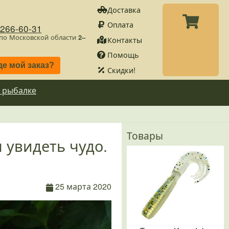
Доставка
Оплата
)266-60-31
 по Московской области
2–
Контакты
Помощь
де мой заказ?
Скидки!
 рыбалке
Товары
л увидеть чудо.
25 марта 2020