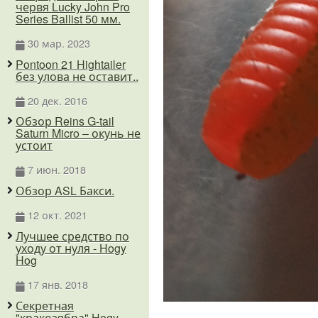
червя Lucky John Pro
Series Ballist 50 мм.
30 мар. 2023
Pontoon 21 Hightailer
без улова не оставит..
20 дек. 2016
Обзор Reins G-tail
Saturn Micro – окунь не
устоит
7 июн. 2018
Обзор ASL Бакси.
12 окт. 2021
Лучшее средство по
уходу от нуля - Hogy
Hog
17 янв. 2018
Секретная
"кракозябра" Hogy