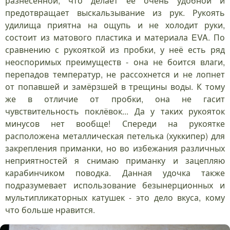
разнесённой, что делает её очень удобной и
предотвращает выскальзывание из рук. Рукоять
удилища приятна на ощупь и не холодит руки,
состоит из матового пластика и материала EVA. По
сравнению с рукояткой из пробки, у неё есть ряд
неоспоримых преимуществ - она не боится влаги,
перепадов температур, не рассохнется и не лопнет
от попавшей и замёрзшей в трещины воды. К тому
же в отличие от пробки, она не гасит
чувствительность поклёвок... Да у таких рукояток
минусов нет вообще! Спереди на рукоятке
расположена металлическая петелька (хуккипер) для
закрепления приманки, но во избежания различных
неприятностей я снимаю приманку и зацепляю
карабинчиком поводка. Данная удочка также
подразумевает использование безынерционных и
мультипликаторных катушек - это дело вкуса, кому
что больше нравится.