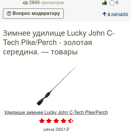
2866
6
просмотров
в начало
Вопрос модератору
Зимнее удилище Lucky John C-
Tech Pike/Perch - золотая
середина. — товары
Удилище зимнее Lucky John C-Tech Pike/Perch
.
.
.
.
.
цена
2851