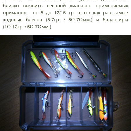
близко выявить весовой диапазон применяемых
приманок - от 5 до 12/15 гр. а это как раз самые
ходовые блёсна (5-7гр. / 5О-7Омм.) и балансиры
(1О-12гр. / 5О-7Омм.)