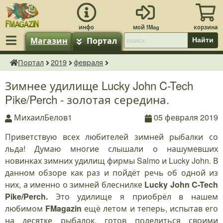
Магазин
Портал
Найти
Портал
2019
февраля
fMagazin.ru
Зимнее удилище Lucky John C-Tech
Pike/Perch - золотая середина.
МихаилБелов1
05 февраля 2019
Приветствую всех любителей зимней рыбалки со
льда! Думаю многие слышали о нашумевших
новинках зимних удилищ фирмы Salmo и Lucky John. В
данном обзоре как раз и пойдёт речь об одной из
них, а именно о зимней блеснилке
Lucky John C-Tech
Pike/Perch.
Это удилище я приобрёл в нашем
любимом
FMagazin
ещё летом и теперь, испытав его
на десятке рыбалок, готов поделиться своими