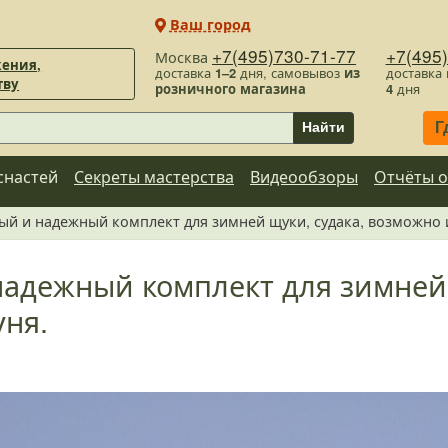
Ваш город
+7(495)730-71-77
+7(495
Москва
ения,
доставка
1–2
дня, самовывоз
из
доставка
тву
розничного магазина
4
дня
Г
Найти
снастей
Секреты мастерства
Видеообзоры
Отчёты о
й и надежный комплект для зимней щуки, судака, возможно и
адежный комплект для зимней 
уня.