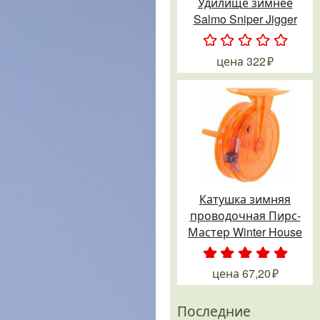
Удилище зимнее
Salmo Sniper Jigger
.
.
.
.
.
цена
322
Катушка зимняя
проводочная Пирс-
Мастер Winter House
.
.
.
.
.
цена
67,20
Последние