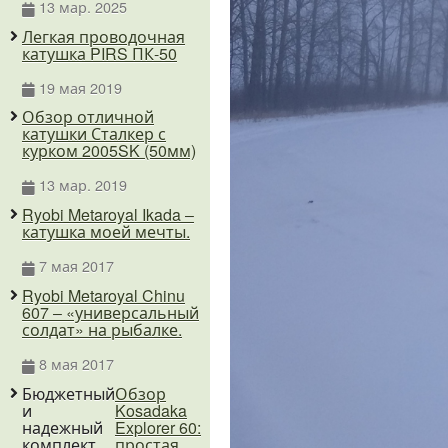
13 мар. 2025
Легкая проводочная
катушка PIRS ПК-50
19 мая 2019
Обзор отличной
катушки Сталкер с
курком 2005SK (50мм)
13 мар. 2019
Ryobi Metaroyal Ikada –
катушка моей мечты.
7 мая 2017
Ryobi Metaroyal Chinu
607 – «универсальный
солдат» на рыбалке.
8 мая 2017
Бюджетный
Обзор
Катушка для
Обзор
Unboxi
и
Kosadaka
поплавочника
катушки
посылк
надежный
Explorer 60:
Lucky
с зимн
комплект
простая,
John
катушк
27 мая 2018