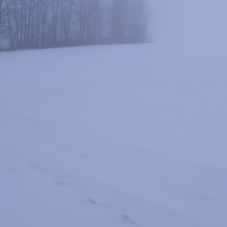
ng
Зимний
Выгодная
Обзор
Обзор
Катушка
Обз
и
комплект
инерционка.
катушки
катушки
Нельма
ине
ей
от Stinger
Обзор
Akara
Kosadaka
КП-114
кат
ой
катушки
Revol
Stalker:
глазами
Kos