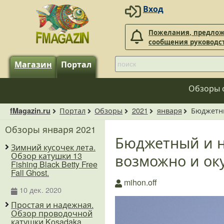
Вход
Пожелания, предлож
сообщения руководс
Магазин
Портал
Обзоры 
Портал
Обзоры
2021
января
Бюджетны
fMagazin.ru
Обзоры января 2021
Бюджетный и н
Зимний кусочек лета.
возможно и ок
Обзор катушки 13
Fishing Black Betty Free
Fall Ghost.
mihon.off
10 дек. 2020
Простая и надежная.
Обзор проводочной
катушки Kosadaka