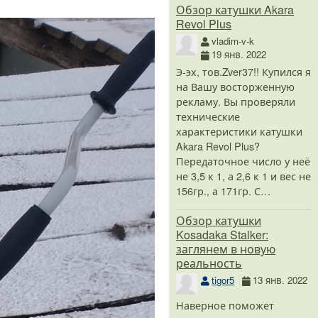
Обзор катушки Akara
Revol Plus
vladim-v-k
19 янв. 2022
Э-эх, тов.Zver37!! Купился я
на Вашу восторженную
рекламу. Вы проверяли
технические
характеристики катушки
Akara Revol Plus?
Передаточное число у неё
не 3,5 к 1, а 2,6 к 1 и вес не
156гр., а 171гр. С…
Обзор катушки
Kosadaka Stalker:
заглянем в новую
реальность
tigor5
13 янв. 2022
Наверное поможет