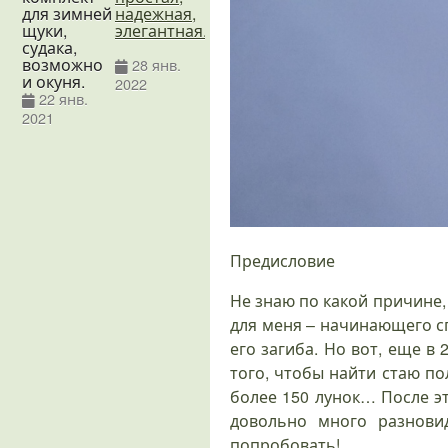
для зимней
надежная,
Maiko
Kosada
щуки,
элегантная.
Trigger:
Stalker
судака,
рабочая
возможно
лошадка
28 янв.
19 дек
и окуня.
в
2022
2018
зимний
22 янв.
период
2021
28 дек.
2023
Предисловие
Не знаю по какой причине,
для меня – начинающего сп
его загиба. Но вот, еще в 
того, чтобы найти стаю по
более 150 лунок… После э
довольно много разнови
попробовать!