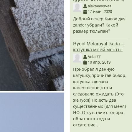
alekseevsvas
17 июн. 2020
Добрый вечер.Кивок для
zander убрали? Какой
размер тюльпан?
Ryobi Metaroyal Ikada –
катушка моей мечты.
Vetal77
10 апр. 2019
Приобрел я данную
катушку,прочитав обзор,
катушка сделана
качественно,что и
следовало ожидать (Это
же ryobi) Но,есть два
существенных (для меня)
НО: Отсутствие стопора
обратного хода и
отсутствие…