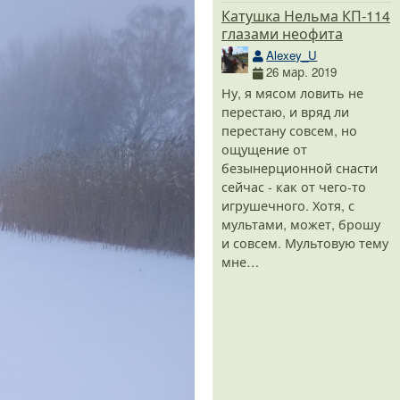
Катушка Нельма КП-114
глазами неофита
Alexey_U
26 мар. 2019
Ну, я мясом ловить не
перестаю, и вряд ли
перестану совсем, но
ощущение от
безынерционной снасти
сейчас - как от чего-то
игрушечного. Хотя, с
мультами, может, брошу
и совсем. Мультовую тему
мне…