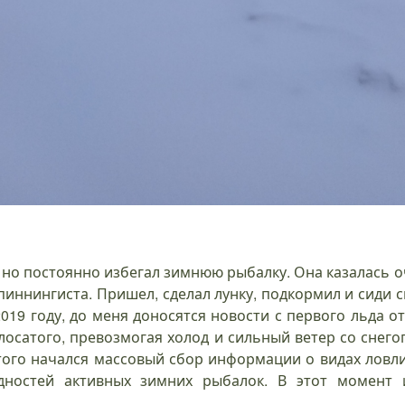
ka
Kosadaka
Plus
заглянем в
неофита
Vect
10 дек.
Catcher H
новую
2018
реальность
28
14
2
.
21 янв.
апр.
февр.
16 июн.
2021
2021
2019
2019
 но постоянно избегал зимнюю рыбалку. Она казалась 
иннингиста. Пришел, сделал лунку, подкормил и сиди 
2019 году, до меня доносятся новости с первого льда от
лосатого, превозмогая холод и сильный ветер со снег
того начался массовый сбор информации о видах ловли 
дностей активных зимних рыбалок. В этот момент