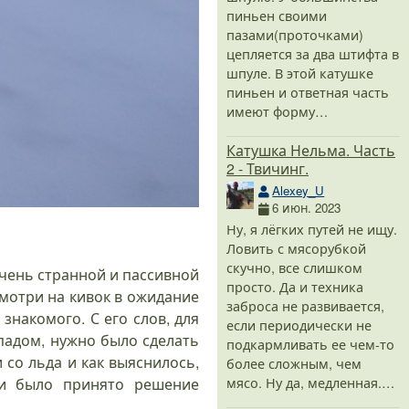
or L 75
MX.
2005S
д
пиньен своими
20
5 окт. 2019
пазами(проточками)
8 июн.
25 апр.
2 февр. 2019
мар. 2019
цепляется за два штифта в
2
шпуле. В этой катушке
пиньен и ответная часть
имеют форму…
Катушка Нельма. Часть
2 - Твичинг.
Alexey_U
6 июн. 2023
Ну, я лёгких путей не ищу.
Ловить с мясорубкой
скучно, все слишком
очень странной и пассивной
просто. Да и техника
смотри на кивок в ожидание
заброса не развивается,
 знакомого. С его слов, для
если периодически не
опадом, нужно было сделать
подкармливать ее чем-то
со льда и как выяснилось,
более сложным, чем
мясо. Ну да, медленная.…
 и было принято решение