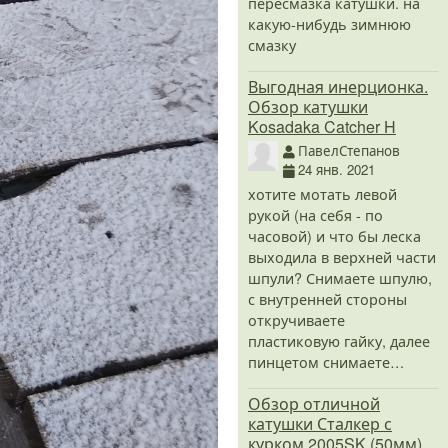
пересмазка катушки. на
какую-нибудь зимнюю
смазку
Выгодная инерционка.
Обзор катушки
Kosadaka Catcher H
ПавелСтепанов
24 янв. 2021
хотите мотать левой
рукой (на себя - по
часовой) и что бы леска
выходила в верхней части
шпули? Снимаете шпулю,
с внутренней стороны
откручиваете
пластиковую гайку, далее
пинцетом снимаете…
Обзор отличной
катушки Сталкер с
курком 2005SK (50мм)