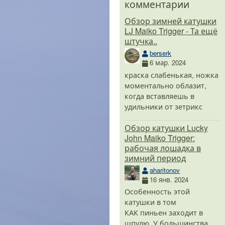
комментарии
Обзор зимней катушки
LJ Maiko Trigger - Та ещё
штучка..
berserk
6 мар. 2024
краска слабенькая, ножка
моментально облазит,
когда вставляешь в
удильники от зетрикс
Обзор катушки Lucky
John Maiko Trigger:
рабочая лошадка в
зимний период
aharitonov
16 янв. 2024
Особенность этой
ор
Катушка
Обзор
Поплавочный
Обзор
S
катушки в том
рционной
Нельма.
катушки
бестселлер
проводочной
P
КАК пиньен заходит в
ушки
Часть 2 -
Kosadaka
катушка -
катушки
к
adaka
Твичинг.
Stalker
Siweida №501
Сталкер
в
шпулю. У большинства