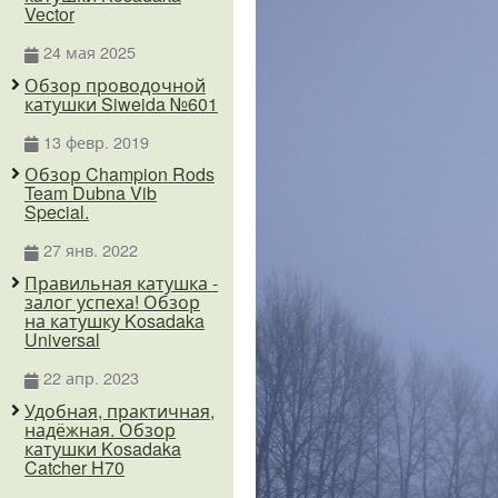
Vector
24 мая 2025
Обзор проводочной
катушки Siweida №601
13 февр. 2019
Обзор Champion Rods
Team Dubna Vib
Special.
27 янв. 2022
Правильная катушка -
залог успеха! Обзор
на катушку Kosadaka
Universal
22 апр. 2023
Удобная, практичная,
надёжная. Обзор
катушки Kosadaka
Catcher H70