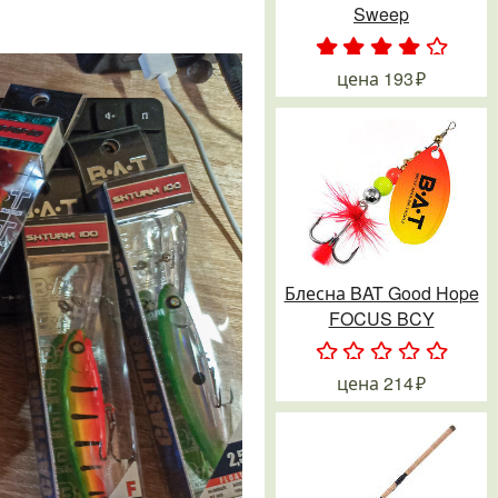
Sweep
.
.
.
.
.
цена
193
Блесна BAT Good Hope
FOCUS BCY
.
.
.
.
.
цена
214