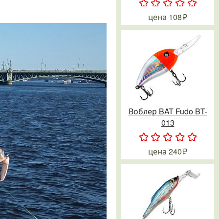
.
.
.
.
.
цена
108
Воблер BAT Fudo BT-
013
.
.
.
.
.
цена
240