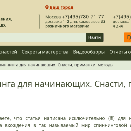
Ваш город
+7(495)730-71-77
+7(495
Москва
ения,
доставка
1–2
дня, самовывоз
из
доставка
тву
розничного магазина
4
дня
Г
Найти
снастей
Секреты мастерства
Видеообзоры
Отчёты о
пиннинга для начинающих. Снасти, приманки, методы
нга для начинающих. Снасти, 
ете, что статья написана исключительно (!!!) для
ва вхождения в так называемый мир спиннинговой л