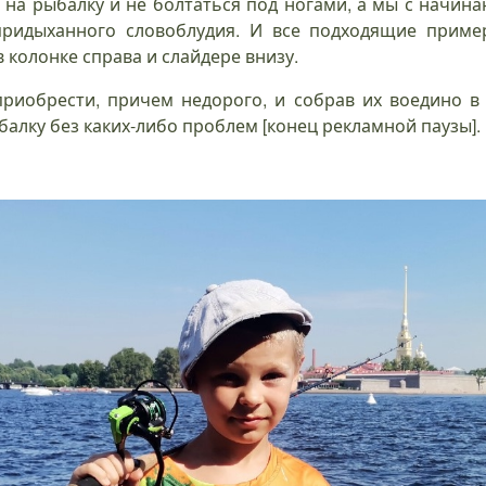
е на рыбалку и не болтаться под ногами, а мы с начин
 придыханного словоблудия. И все подходящие приме
 колонке справа и слайдере внизу.
иобрести, причем недорого, и собрав их воедино в 
алку без каких-либо проблем [конец рекламной паузы].