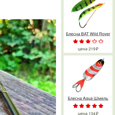
Блесна BAT Wild Rover
.
.
.
.
.
цена
219
Блесна Aqua Шмель
.
.
.
.
.
цена
134