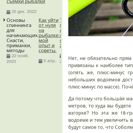
съёмки рыбалки
30 дек. 2022
Основы
Как уйти
Топ-4
Основное
Такая
Т
спиннинга
от нуля
приманок
о
простая,
для
на
на
рыбалке
не
п
начинающих.
рыбалке:
хариуса
на ручьях
простая
Снасти,
мой
сезона
вертушка!
б
приманки,
опыт и
2019
4 февр.
методы
советы.
9 дек.
2023
22 нояб.
5 июн.
2017
Нет, не обязательно прям 
5 апр.
2023
2020
привязаны к наиболее тип
(опять же, плюс-минус г
небольших водоемов дост
плюс-минус по массе). Поч
Да потому что больша́я ма
метров, то куда вы будете
взгорке? Но эта же 18-г
водоеме и тем увеличить в
будут самое то, что Соболе