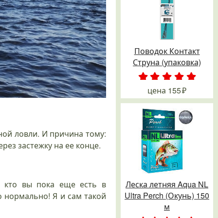
Поводок Контакт
Струна (упаковка)
.
.
.
.
.
цена
155
ной ловли. И причина тому:
рез застежку на ее конце.
Леска летняя Aqua NL
е кто вы пока еще есть в
Ultra Perch (Окунь) 150
о нормально! Я и сам такой
м