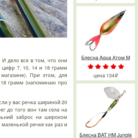
вля
Хариус на
Сезонные
Топ 5
Как? Ловля
лосатого
спиннинг. По
особенности
приманок
щуки
збойника
северным
ловли
по окуне
спиннинго
рекам
голавля на
и щуке -
России.
спиннинг
2024
2 дек.
18 нояб.
Предисловие
8
2020
28 янв. 2019
12 окт.
Блесна Aqua Атом M
28 янв. 2020
2024
 И дело все в том, что они
цифр 7, 10, 14 и 18 грамм
.
.
.
.
.
магазине). При этом, для
цена
134
 18 грамм (напоминаю про
сли у вас речка шириной 20
ег до того вон там села на
альний заброс на широком
 маленькой речке как раз и
Блесна BAT HM Jungle