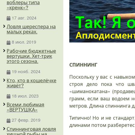
воблеры типа
«кренк»?
17 авг. 2024
Ловля шереспера на
малых реках.
8 июл. 2019
Рабочие бюджетные
вертушки. Хет-трик
этого сезона.
СПИННИНГ
19 нояб. 2024
Поскольку у вас с навыко
Кто, кто в кошелёчке
строя дело пока что шв
живёт?
«шиманокатана» (продавец 
18 июл. 2023
грамм, если ваш водоем н
Всеми любимая
метров. Длина спиннинга дл
«ВЕРТУШКА»
Типично! Но и не стандарт,
27 февр. 2019
длинами потом разберетес
Спиннинговая ловля
хищной рыбы на