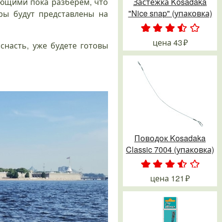
ающими пока разберем, что
Застежка Kosadaka
"Nice snap" (упаковка)
ры будут представлены на
.
.
.
.
.
цена
43
снасть, уже будете готовы
Поводок Kosadaka
Classic 7004 (упаковка)
.
.
.
.
.
цена
121