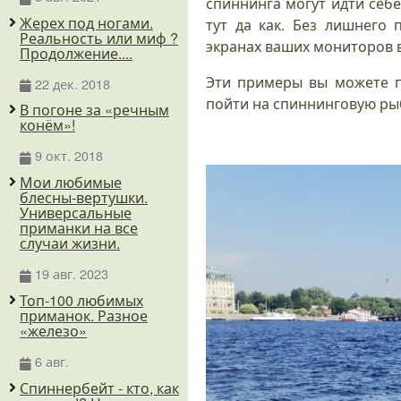
спиннинга могут идти себ
Жерех под ногами.
тут да как. Без лишнего
Реальность или миф ?
экранах ваших мониторов в
Продолжение....
Эти примеры вы можете пр
22 дек. 2018
пойти на спиннинговую рыб
В погоне за «речным
конём»!
9 окт. 2018
Мои любимые
блесны-вертушки.
Универсальные
приманки на все
случаи жизни.
19 авг. 2023
Топ-100 любимых
приманок. Разное
«железо»
6 авг.
Спиннербейт - кто, как