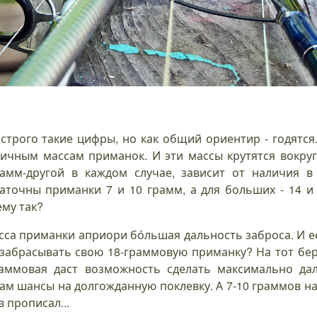
оп-100
СЕКРЕТ НА
5 любимых
Летняя щука
Ло
любимых
МИЛЛИОН
спиннинговых
на
по
риманок.
или о роли
приманок для
искусственные
ра
Вращающиеся
звучания
ловли окуня и
приманки.
лесны
приманок
щуки.
2
29 мая 2024
201
2 июл.
17 янв.
30 окт. 2023
2019
строго такие цифры, но как общий ориентир - годятся.
ичным массам приманок. И эти массы крутятся вокруг 
рамм-другой в каждом случае, зависит от наличия в 
аточны приманки 7 и 10 грамм, а для больших - 14 и
ему так?
сса приманки априори бо́льшая дальность заброса. И е
 забрасывать свою 18-граммовую приманку? На тот бер
раммовая даст возможность сделать максимально д
ам шансы на долгожданную поклевку. А 7-10 граммов на
в прописал...