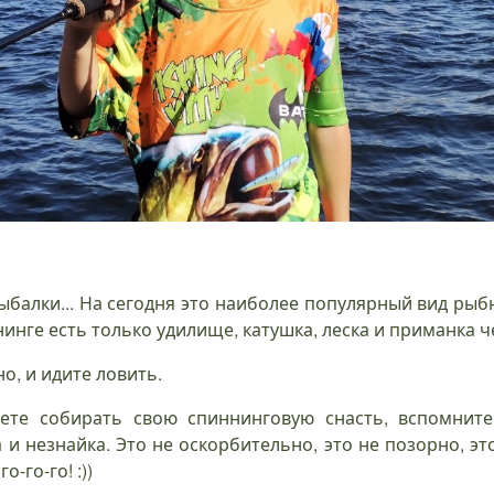
рыбалки... На сегодня это наиболее популярный вид рыб
инге есть только удилище, катушка, леска и приманка че
о, и идите ловить.
ете собирать свою спиннинговую снасть, вспомнит
 и незнайка. Это не оскорбительно, это не позорно, эт
о-го-го! :))