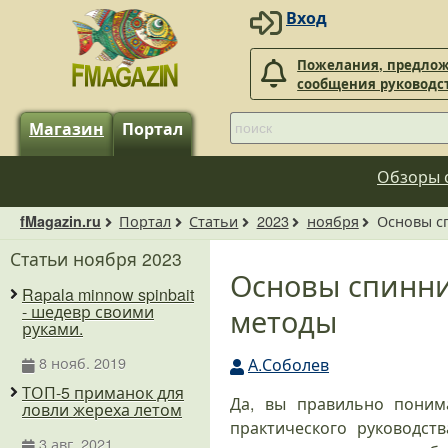
Вход
Пожелания, предлож
сообщения руководс
Магазин
Портал
Обзоры 
Портал
Статьи
2023
ноября
Основы с
fMagazin.ru
Статьи ноября 2023
Основы спинни
Rapala minnow spinbait
методы
- шедевр своими
руками.
8 нояб. 2019
А.Соболев
ТОП-5 приманок для
Да, вы правильно понима
ловли жереха летом
практического руководст
3 авг. 2021