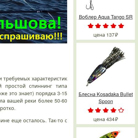
Воблер Aqua Tango SR
.
.
.
.
.
цена
137
и требуемых характеристик
й простой спиннинг типа
же это знает) порядка 3-15
Блесна Kosadaka Bullet
ла вашей реки более 50-60
Spoon
оротко.
.
.
.
.
.
цена
434
зине еще осталось. Так-то с