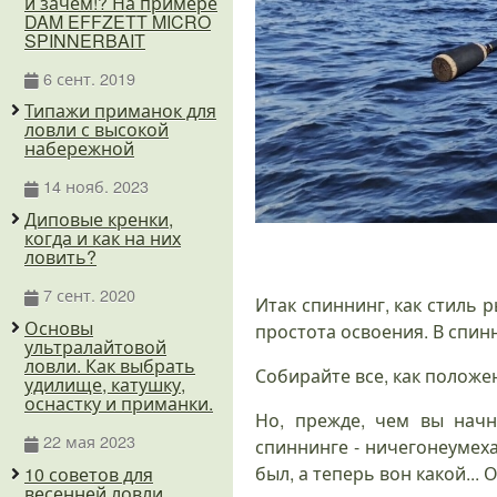
и зачем!? На примере
DAM EFFZETT MICRO
SPINNERBAIT
6 сент. 2019
Типажи приманок для
ловли с высокой
набережной
14 нояб. 2023
Диповые кренки,
когда и как на них
ловить?
7 сент. 2020
Итак спиннинг, как стиль 
Основы
простота освоения. В спинн
ультралайтовой
ловли. Как выбрать
Собирайте все, как положен
удилище, катушку,
оснастку и приманки.
Но, прежде, чем вы начн
22 мая 2023
спиннинге - ничегонеумеха
был, а теперь вон какой... Ог
10 советов для
весенней ловли