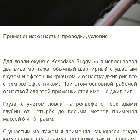
Применение: оснастки, проводки, условия
Для ловли окуня с Kosadaka Buggy 55 я использовал
два вида монтажа: обычный шарнирный с ушастым
грузом и офсетным крючком и оснастку джиг-риг всё
с тем же офсетником. При этом основной рабочей
оснасткой для этой приманки стал именно джиг-риг.
Груза, с учётом ловли на рельефе с перепадами
глубин от четырёх до восьми метров применял
массой 8 и 10 грамм.
С ушастым монтажом я применял, как классическую
катушечную ступенчатую проводку, так и проводку,