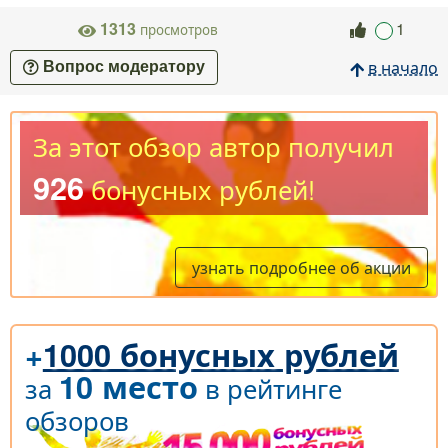
1313
1
просмотров
в начало
Вопрос модератору
За этот обзор автор получил
926
бонусных рублей!
узнать подробнее об акции
+
1000 бонусных рублей
10 место
за
в рейтинге
обзоров