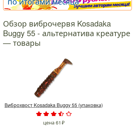
по итогами месяца
Обзор виброчервя Kosadaka
Buggy 55 - альтернатива креатуре
— товары
Виброхвост Kosadaka Buggy 55 (упаковка)
.
.
.
.
.
цена
61