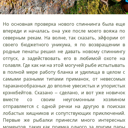
Но основная проверка нового спиннинга была еще
впереди и началась она уже после моего вояжа по
северным рекам. На волне, так сказать, эйфории от
своего бюджетного уникума, я по возвращении в
родные пенаты решил не давать новому спиннингу
отпуск, а задействовать его в любимой охоте на
голавля. Где как ни на этой могучей рыбе испытывать
в полной мере работу бланка и удилища в целом с
самыми разными типами приманок, от невесомых
тараканообразных до вполне увесистых и упористых
крэнкбейтов. Сказано – сделано, и вот уже новичок
вместе со своим неугомонным хозяином
отправляется с одной речки на другую в поисках
лобастых хищников и сопутствующих приключений.
Первые же рыбалки принесли много интересных
моментов, таких как поимка одного за другим пары