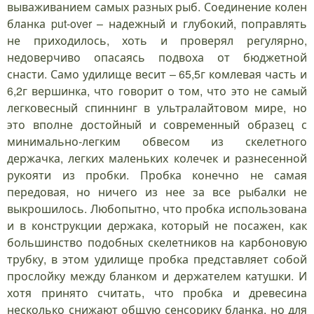
вываживанием самых разных рыб. Соединение колен
бланка put-over – надежный и глубокий, поправлять
не приходилось, хоть и проверял регулярно,
недоверчиво опасаясь подвоха от бюджетной
снасти. Само удилище весит – 65,5г комлевая часть и
6,2г вершинка, что говорит о том, что это не самый
легковесный спиннинг в ультралайтовом мире, но
это вполне достойный и современный образец с
минимально-легким обвесом из скелетного
держачка, легких маленьких колечек и разнесенной
рукояти из пробки. Пробка конечно не самая
передовая, но ничего из нее за все рыбалки не
выкрошилось. Любопытно, что пробка использована
и в конструкции держака, который не посажен, как
большинство подобных скелетников на карбоновую
трубку, в этом удилище пробка представляет собой
прослойку между бланком и держателем катушки. И
хотя принято считать, что пробка и древесина
несколько снижают общую сенсорику бланка, но для