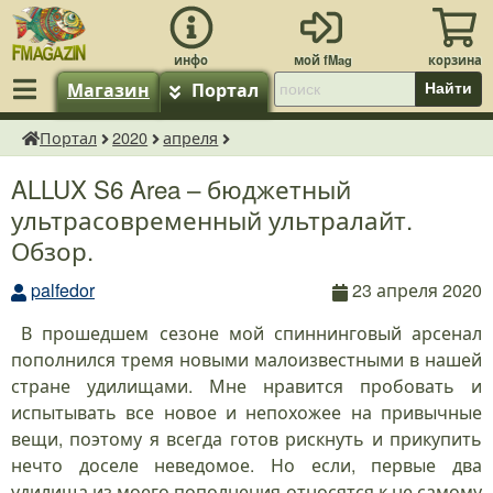
Магазин
Портал
Найти
Портал
2020
апреля
fMagazin.ru
ALLUX S6 Area – бюджетный
ультрасовременный ультралайт.
Обзор.
palfedor
23 апреля 2020
В прошедшем сезоне мой спиннинговый арсенал
пополнился тремя новыми малоизвестными в нашей
стране удилищами. Мне нравится пробовать и
испытывать все новое и непохожее на привычные
вещи, поэтому я всегда готов рискнуть и прикупить
нечто доселе неведомое. Но если, первые два
удилища из моего пополнения относятся к не самому