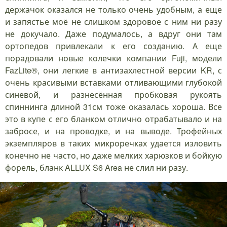
держачок оказался не только очень удобным, а еще
и запястье моё не слишком здоровое с ним ни разу
не докучало. Даже подумалось, а вдруг они там
ортопедов привлекали к его созданию. А еще
порадовали новые колечки компании Fuji, модели
FazLite®, они легкие в антизахлестной версии KR, с
очень красивыми вставками отливающими глубокой
синевой, и разнесённая пробковая рукоять
спиннинга длиной 31см тоже оказалась хороша. Все
это в купе с его бланком отлично отрабатывало и на
забросе, и на проводке, и на выводе. Трофейных
экземпляров в таких микроречках удается изловить
конечно не часто, но даже мелких харюзков и бойкую
форель, бланк ALLUX S6 Area не слил ни разу.