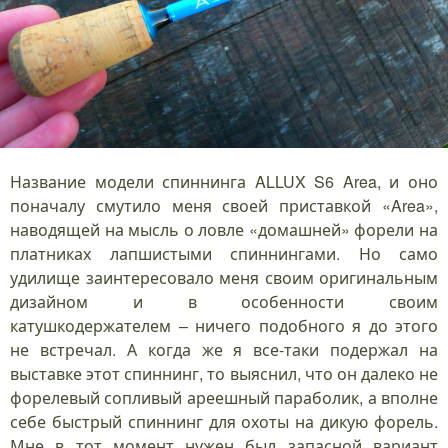
Название модели спиннинга ALLUX S6 Area, и оно
поначалу смутило меня своей приставкой «Area»,
наводящей на мысль о ловле «домашней» форели на
платниках лапшистыми спиннингами. Но само
удилище заинтересовало меня своим оригинальным
дизайном и в особенности своим
катушкодержателем – ничего подобного я до этого
не встречал. А когда же я все-таки подержал на
выставке этот спиннинг, то выяснил, что он далеко не
форелевый сопливый ареешный параболик, а вполне
себе быстрый спиннинг для охоты на дикую форель.
Мне в тот момент нужен был запасной вариант