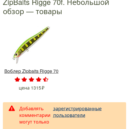
ZipBaits Rigge 70f. Небольшой
обзор — товары
Воблер Zipbaits Rigge 70
.
.
.
.
.
цена
1315
Добавлять
зарегистрированные
комментарии
пользователи
могут только
.