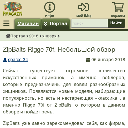
Магазин
Портал
Найти
Портал
2018
января
fMagazin.ru
ZipBaits Rigge 70f. Небольшой обзор
sparcs-34
06 января 2018
Сейчас существует огромное количество
искусственных приманок, а именно воблеров,
которые предназначены для ловли разнообразных
хищников. Появляются новые модели, набирающие
популярность, но есть и нестареющая «классика», а
именно Rigge 70f от ZipBaits, о котором в данном
обзоре и пойдёт речь.
ZipBaits уже давно зарекомендовал себя, как фирма,