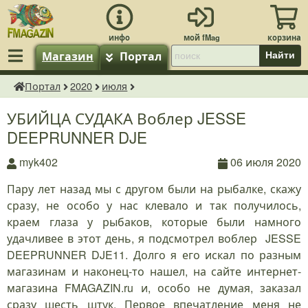
Магазин
Портал
Найти
Портал
2020
июля
fMagazin.ru
УБИЙЦА СУДАКА Воблер JESSE
DEEPRUNNER DJE
myk402
06 июля 2020
Пару лет назад мы с другом были на рыбалке, скажу
сразу, не особо у нас клевало и так получилось,
краем глаза у рыбаков, которые были намного
удачливее в этот день, я подсмотрел воблер JESSE
DEEPRUNNER DJE11. Долго я его искал по разным
магазинам и наконец-то нашел, на сайте интернет-
магазина FMAGAZIN.ru и, особо не думая, заказал
сразу шесть штук. Первое впечатление меня не