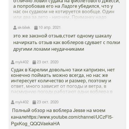
отлично ловил судака на фиолетового Джесси,
сильной разницы не заметить мой вопрос в
а попробовав его на Ладоге убедился, что у
следующем неужели ночной карельский судак
нас он судаком не котируется вообще. Один
настолько разборчив и капризен? что даже
или два за лето - ниочем. Приманку надо
небольшая разница в цветах и оттенках так ему
подбирать для каждого водоема через
важна! заранее спасибо за ответ
практику. Даже отличный воблер может не
ak-bilek
10 апр. 2021
ловить в неподходящем месте. Это я про
это же закзной отзыв,стоит одному шакалу
троллинг, если что. Поэтому то, что дает
начиркать отзыв как воблеров сдувает с полки
результат на Сандале вполне может ничего не
другими лохами неудачниками
поймать на ББК. С твичем проще.
Качественная приманка всегда себя покажет
при наличии умелых рук и рыбы.
myk402
23 окт. 2020
Судак в Карелии довольно таки капризен, нет
конечно поймать можно всегда, но нас же
интересует количество и размер, поэтому и
ответ, много зависит от погоды и ветра, в
пасмурную погоду работают одни воблера в
солнечную совершенно другие, эти воблера это
оптимальные расцветки которые работают в
myk402
23 окт. 2020
любую погоду!
Полный обзор на воблера Jesse на моем
каналеhttps://www.youtube.com/channel/UCzFl5-
PgxKog_QQQVaekaHA