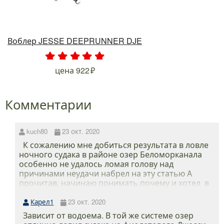
Воблер JESSE DEEPRUNNER DJE
.
.
.
.
.
цена
922
Комментарии
kuch80
23 окт. 2020
К сожалению мне добиться результата в ловле
ночного судака в районе озер Беломорканала
особенно не удалось ломая голову над
причинами неудачи набрел на эту статью А
прочитав, начинаю понимать почему и хотел в
связи с этим, задать такой вопрос: в статье
указаны цвета наиболее уловистые в ночное и
Карел1
23 окт. 2020
дневное время но на мой взгляд эти цвета очень
Зависит от водоема. В той же системе озер
схожи да такой степени что на первый взгляд