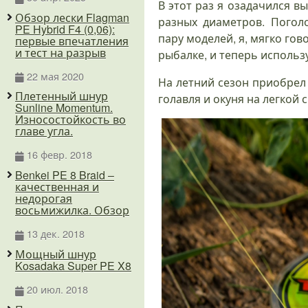
В этот раз я озадачился в
Обзор лески Flagman
разных диаметров. Пого
PE Hybrid F4 (0,06):
пару моделей, я, мягко гов
первые впечатления
и тест на разрыв
рыбалке, и теперь использ
22 мая 2020
На летний сезон приобрел
Плетенный шнур
голавля и окуня на легкой 
Sunline Momentum.
Износостойкость во
главе угла.
16 февр. 2018
Benkei PE 8 Braid –
качественная и
недорогая
восьмижилка. Обзор
13 дек. 2018
Мощный шнур
Kosadaka Super PE X8
20 июл. 2018