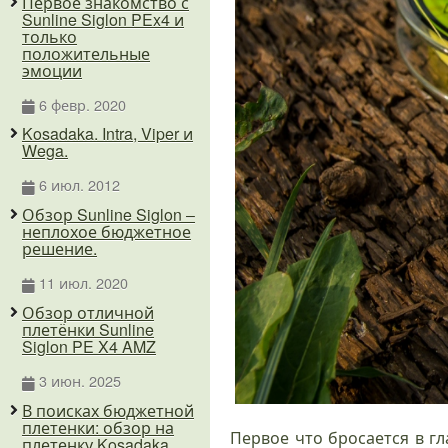
Первое знакомство с
Sunline Siglon PEx4 и
только
положительные
эмоции
6 февр. 2020
Kosadaka. Intra, Viper и
Wega.
6 июл. 2012
Обзор Sunline Siglon –
неплохое бюджетное
решение.
11 июл. 2020
Обзор отличной
плетёнки Sunline
Siglon PE X4 AMZ
3 июн. 2025
В поисках бюджетной
плетенки: обзор на
Первое что бросается в гл
плетенку Kosadaka