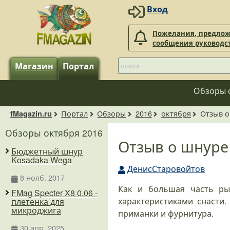
Вход
Пожелания, предлож
сообщения руководс
Магазин
Портал
Обзоры 
Портал
Обзоры
2016
октября
Отзыв о
fMagazin.ru
Обзоры октября 2016
Отзыв о шнуре 
Бюджетный шнур
Kosadaka Wega
ДенисСтаровойтов
8 нояб. 2017
Как и большая часть ры
FMag Specter X8 0.06 -
характеристиками снасти
плетенка для
микроджига
приманки и фурнитура.
30 апр. 2025