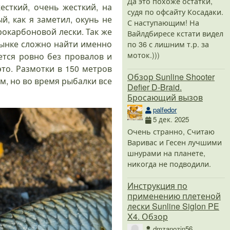
Да это похоже остатки,
есткий, очень жесткий, на
судя по офсайту Косадаки.
, как я заметил, окунь не
С наступающим! На
рокарбоновой лески. Так же
Вайлдбиресе кстати видел
рынке сложно найти именно
по 36 с лишним т.р. за
моток.)))
ется ровно без провалов и
это. Размотки в 150 метров
Обзор Sunline Shooter
м, но во время рыбалки все
Defier D-Braid.
Бросающий вызов
palfedor
5 дек. 2025
Очень странно, Считаю
Варивас и Гесен лучшими
шнурами на планете,
никогда не подводили.
Инструкция по
применению плетеной
лески Sunline Siglon PE
X4. Обзор
dmzanozin56