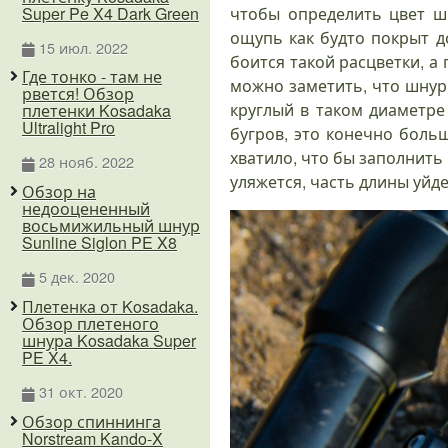
Super Pe X4 Dark Green
чтобы определить цвет шн
ощупь как будто покрыт д
15 июл. 2022
боится такой расцветки, а
Где тонко - там не
можно заметить, что шнур
рвется! Обзор
круглый в таком диаметре
плетенки Kosadaka
Ultralight Pro
бугров, это конечно больш
хватило, что бы заполнить
28 нояб. 2022
уляжется, часть длины уйде
Обзор на
недооцененный
восьмижильный шнур
Sunline Siglon PE X8
5 дек. 2020
Плетенка от Kosadaka.
Обзор плетеного
шнура Kosadaka Super
PE X4.
31 окт. 2020
Обзор спиннинга
Norstream Kando-X