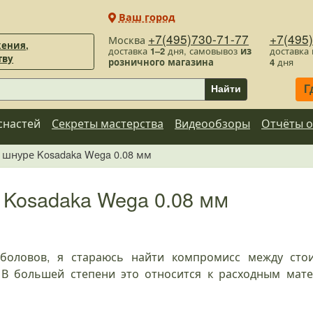
Ваш город
+7(495)730-71-77
+7(495
Москва
ения,
доставка
1–2
дня, самовывоз
из
доставка
тву
розничного магазина
4
дня
Г
Найти
снастей
Секреты мастерства
Видеообзоры
Отчёты о
 шнуре Kosadaka Wega 0.08 мм
Kosadaka Wega 0.08 мм
боловов, я стараюсь найти компромисс между ст
. В большей степени это относится к расходным мате