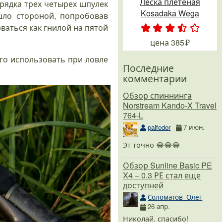
Леска плетеная
орядка трех четырех шпулек
Kosadaka Wega
ло стороной, попробовав
рваться как гнилой на пятой
.
.
.
.
.
цена
385
го использовать при ловле
Последние
комментарии
Обзор спиннинга
Norstream Kando-X Travel
764-L
palfedor
7 июн.
Эт точно 😂😂😂
Обзор Sunline Basic PE
X4 – 0.3 РЕ стал еще
доступней
Соломатов_Олег
26 апр.
Николай, спасибо!